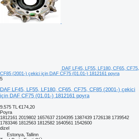
DAF LF45, LF55, LF180, CF65, CF75,
CF85 (2001-) çekici için DAF CF75 (01.01-) 1812161 poyra
5
DAF LF45, LF55, LF180, CF65, CF75, CF85 (2001-) çekici
için DAF CF75 (01.01-) 1812161 poyra
9.575 TL
€174,20
Poyra
1812161 2019802 1657637 2104395 1387439 1726138 1739542
1783346 1812563 1812582 1640561 1542600
dizel
Estonya, Tallinn