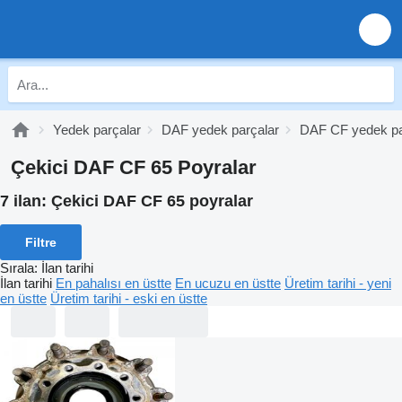
Yedek parçalar
DAF yedek parçalar
DAF CF yedek pa
Çekici DAF CF 65 Poyralar
7 ilan:
Çekici DAF CF 65 poyralar
Filtre
Sırala
:
İlan tarihi
İlan tarihi
En pahalısı en üstte
En ucuzu en üstte
Üretim tarihi - yeni
en üstte
Üretim tarihi - eski en üstte