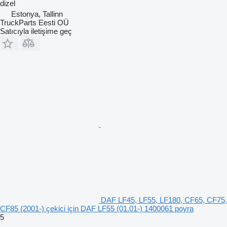
dizel
Estonya, Tallinn
TruckParts Eesti OÜ
Satıcıyla iletişime geç
DAF LF45, LF55, LF180, CF65, CF75,
CF85 (2001-) çekici için DAF LF55 (01.01-) 1400061 poyra
5