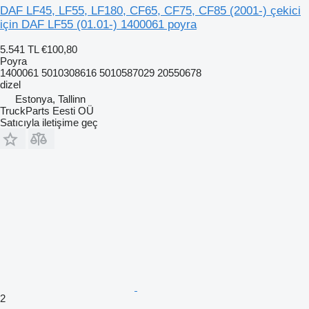
DAF LF45, LF55, LF180, CF65, CF75, CF85 (2001-) çekici
için DAF LF55 (01.01-) 1400061 poyra
5.541 TL
€100,80
Poyra
1400061 5010308616 5010587029 20550678
dizel
Estonya, Tallinn
TruckParts Eesti OÜ
Satıcıyla iletişime geç
2