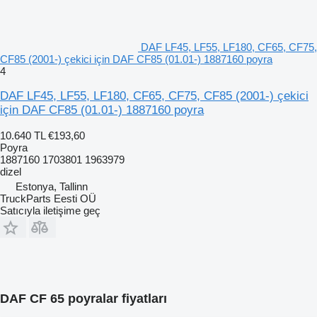
DAF LF45, LF55, LF180, CF65, CF75,
CF85 (2001-) çekici için DAF CF85 (01.01-) 1887160 poyra
4
DAF LF45, LF55, LF180, CF65, CF75, CF85 (2001-) çekici
için DAF CF85 (01.01-) 1887160 poyra
10.640 TL
€193,60
Poyra
1887160 1703801 1963979
dizel
Estonya, Tallinn
TruckParts Eesti OÜ
Satıcıyla iletişime geç
DAF CF 65 poyralar fiyatları