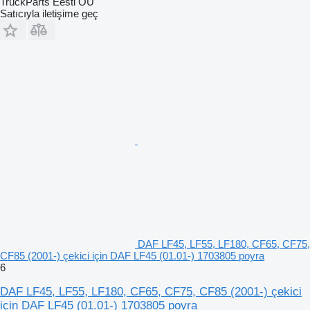
TruckParts Eesti OÜ
Satıcıyla iletişime geç
DAF LF45, LF55, LF180, CF65, CF75,
CF85 (2001-) çekici için DAF LF45 (01.01-) 1703805 poyra
6
DAF LF45, LF55, LF180, CF65, CF75, CF85 (2001-) çekici
için DAF LF45 (01.01-) 1703805 poyra