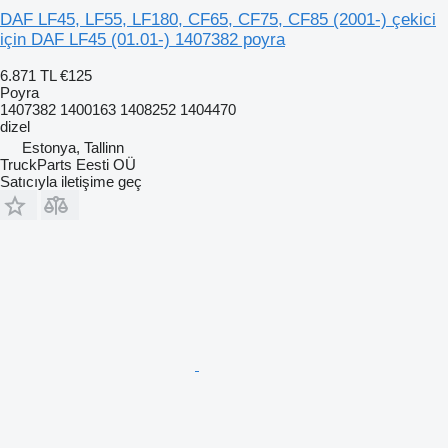
DAF LF45, LF55, LF180, CF65, CF75, CF85 (2001-) çekici
için DAF LF45 (01.01-) 1407382 poyra
6.871 TL
€125
Poyra
1407382 1400163 1408252 1404470
dizel
Estonya, Tallinn
TruckParts Eesti OÜ
Satıcıyla iletişime geç