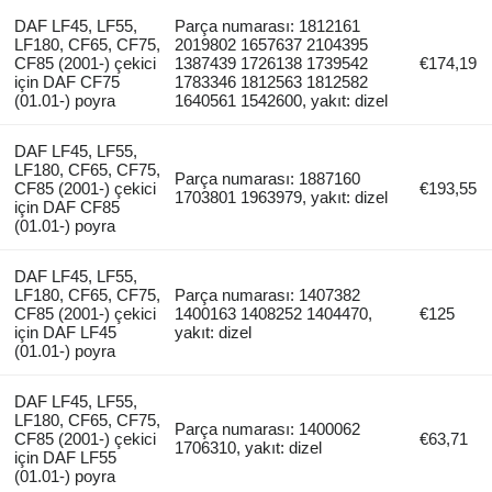
DAF LF45, LF55,
Parça numarası: 1812161
LF180, CF65, CF75,
2019802 1657637 2104395
CF85 (2001-) çekici
1387439 1726138 1739542
€174,19
için DAF CF75
1783346 1812563 1812582
(01.01-) poyra
1640561 1542600, yakıt: dizel
DAF LF45, LF55,
LF180, CF65, CF75,
Parça numarası: 1887160
CF85 (2001-) çekici
€193,55
1703801 1963979, yakıt: dizel
için DAF CF85
(01.01-) poyra
DAF LF45, LF55,
LF180, CF65, CF75,
Parça numarası: 1407382
CF85 (2001-) çekici
1400163 1408252 1404470,
€125
için DAF LF45
yakıt: dizel
(01.01-) poyra
DAF LF45, LF55,
LF180, CF65, CF75,
Parça numarası: 1400062
CF85 (2001-) çekici
€63,71
1706310, yakıt: dizel
için DAF LF55
(01.01-) poyra