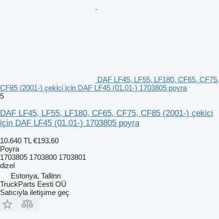
DAF LF45, LF55, LF180, CF65, CF75,
CF85 (2001-) çekici için DAF LF45 (01.01-) 1703805 poyra
5
DAF LF45, LF55, LF180, CF65, CF75, CF85 (2001-) çekici
için DAF LF45 (01.01-) 1703805 poyra
10.640 TL
€193,60
Poyra
1703805 1703800 1703801
dizel
Estonya, Tallinn
TruckParts Eesti OÜ
Satıcıyla iletişime geç