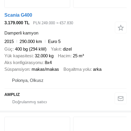
Scania G400
3.179.000 TL
PLN 249.000
≈ €57.830
Damperli kamyon
2015
290.000 km
Euro 5
Güç
400 bg (294 kW)
Yakıt
dizel
Yük kapasitesi
32.000 kg
Hacim
25 m³
Aks konfigürasyonu
8x4
Süspansiyon
makas/makas
Boşaltma yolu
arka
Polonya, Olkusz
AMPLIZ