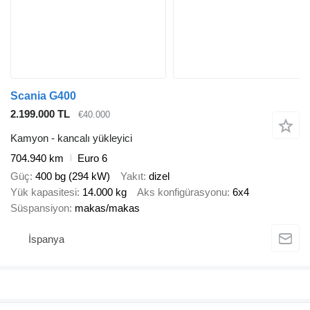
Scania G400
2.199.000 TL
€40.000
Kamyon - kancalı yükleyici
704.940 km
Euro 6
Güç
400 bg (294 kW)
Yakıt
dizel
Yük kapasitesi
14.000 kg
Aks konfigürasyonu
6x4
Süspansiyon
makas/makas
İspanya