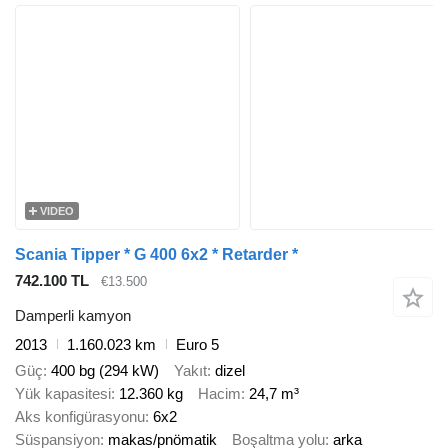
VIDEO
Scania Tipper * G 400 6x2 * Retarder *
742.100 TL
€13.500
Damperli kamyon
2013
1.160.023 km
Euro 5
Güç
400 bg (294 kW)
Yakıt
dizel
Yük kapasitesi
12.360 kg
Hacim
24,7 m³
Aks konfigürasyonu
6x2
Süspansiyon
makas/pnömatik
Boşaltma yolu
arka