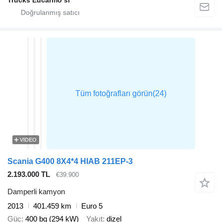
Trucks Eucarmo sl
VIDEO
Scania G400 8X4*4 HIAB 211EP-3
2.193.000 TL
€39.900
Damperli kamyon
2013
401.459 km
Euro 5
Güç
400 bg (294 kW)
Yakıt
dizel