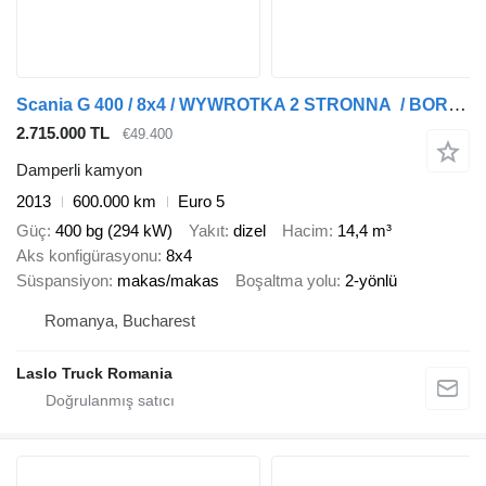
Scania G 400 / 8x4 / WYWROTKA 2 STRONNA / BORDMATIC / MANUAL
2.715.000 TL
€49.400
Damperli kamyon
2013
600.000 km
Euro 5
Güç
400 bg (294 kW)
Yakıt
dizel
Hacim
14,4 m³
Aks konfigürasyonu
8x4
Süspansiyon
makas/makas
Boşaltma yolu
2-yönlü
Romanya, Bucharest
Laslo Truck Romania