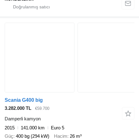
Scania G400 big
3.282.000 TL
€59.700
Damperli kamyon
2015
141.000 km
Euro 5
Güç
400 bg (294 kW)
Hacim
26 m³