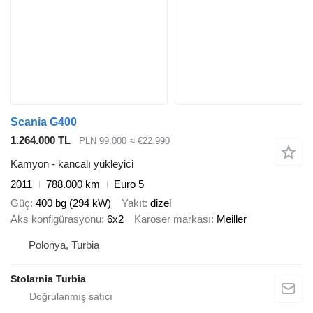
Scania G400
1.264.000 TL
PLN 99.000
≈ €22.990
Kamyon - kancalı yükleyici
2011
788.000 km
Euro 5
Güç
400 bg (294 kW)
Yakıt
dizel
Aks konfigürasyonu
6x2
Karoser markası
Meiller
Polonya, Turbia
Stolarnia Turbia