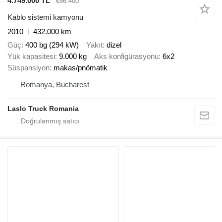
4.749.000 TL
€86.400
Kablo sistemi kamyonu
2010
432.000 km
Güç
400 bg (294 kW)
Yakıt
dizel
Yük kapasitesi
9.000 kg
Aks konfigürasyonu
6x2
Süspansiyon
makas/pnömatik
Romanya, Bucharest
Laslo Truck Romania