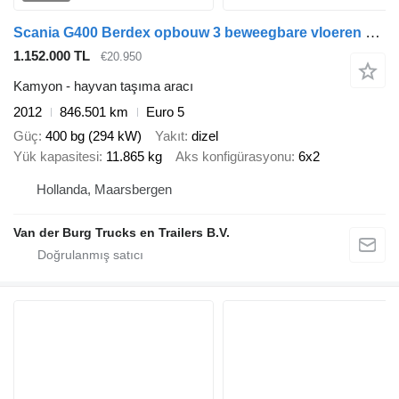
Scania G400 Berdex opbouw 3 beweegbare vloeren 6 x 2 Retarder
1.152.000 TL
€20.950
Kamyon - hayvan taşıma aracı
2012
846.501 km
Euro 5
Güç
400 bg (294 kW)
Yakıt
dizel
Yük kapasitesi
11.865 kg
Aks konfigürasyonu
6x2
Hollanda, Maarsbergen
Van der Burg Trucks en Trailers B.V.