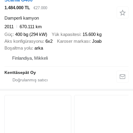
1.484.000 TL
€27.000
Damperli kamyon
2011
670.111 km
Güç
400 bg (294 kW)
Yük kapasitesi
15.600 kg
Aks konfigürasyonu
6x2
Karoser markası
Joab
Boşaltma yolu
arka
Finlandiya, Mikkeli
Kenttäsepät Oy