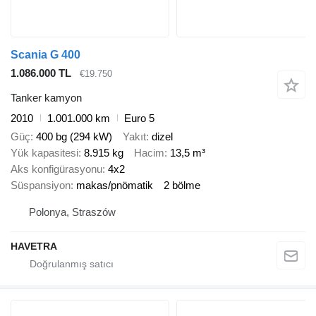
Scania G 400
1.086.000 TL
€19.750
Tanker kamyon
2010
1.001.000 km
Euro 5
Güç
400 bg (294 kW)
Yakıt
dizel
Yük kapasitesi
8.915 kg
Hacim
13,5 m³
Aks konfigürasyonu
4x2
Süspansiyon
makas/pnömatik
2 bölme
Polonya, Straszów
HAVETRA