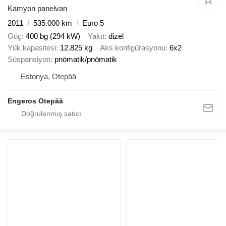
Kamyon panelvan
2011
535.000 km
Euro 5
Güç
400 bg (294 kW)
Yakıt
dizel
Yük kapasitesi
12.825 kg
Aks konfigürasyonu
6x2
Süspansiyon
pnömatik/pnömatik
Estonya, Otepää
Engeros Otepää