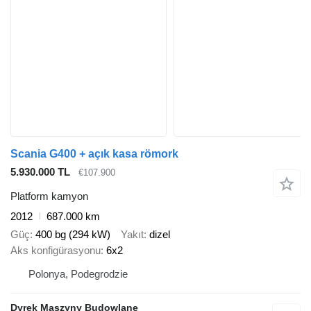
Scania G400 + açık kasa römork
5.930.000 TL
€107.900
Platform kamyon
2012
687.000 km
Güç
400 bg (294 kW)
Yakıt
dizel
Aks konfigürasyonu
6x2
Polonya, Podegrodzie
Dyrek Maszyny Budowlane