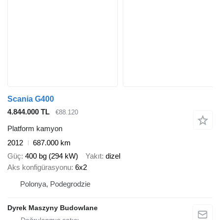
Scania G400
4.844.000 TL
€88.120
Platform kamyon
2012
687.000 km
Güç
400 bg (294 kW)
Yakıt
dizel
Aks konfigürasyonu
6x2
Polonya, Podegrodzie
Dyrek Maszyny Budowlane