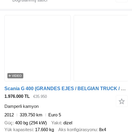
VIDEO
Scania G 400 (GRANDES EJES / BELGIAN TRUCK / COCHE BELGA / MANUAL GEARB
1.976.000 TL
€35.950
Damperli kamyon
2012
339.750 km
Euro 5
Güç
400 bg (294 kW)
Yakıt
dizel
Yük kapasitesi
17.660 kg
Aks konfigürasyonu
8x4