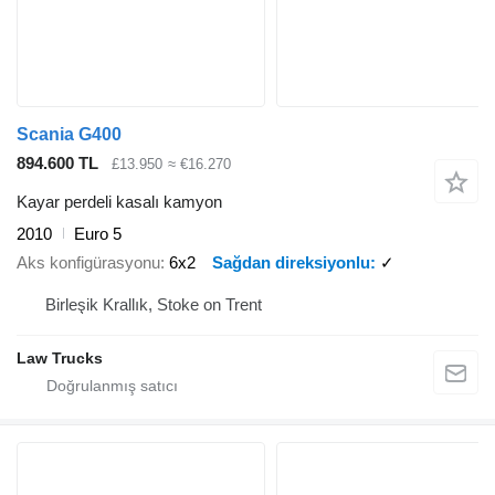
Scania G400
894.600 TL
£13.950
≈ €16.270
Kayar perdeli kasalı kamyon
2010
Euro 5
Aks konfigürasyonu
6x2
Sağdan direksiyonlu
✓
Birleşik Krallık, Stoke on Trent
Law Trucks