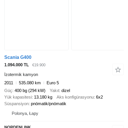
Scania G400
1.094.000 TL
€19.900
İzotermik kamyon
2011
535.080 km
Euro 5
Güç
400 bg (294 kW)
Yakıt
dizel
Yük kapasitesi
13.180 kg
Aks konfigürasyonu
6x2
Süspansiyon
pnömatik/pnömatik
Polonya, Łapy
NORDENLINK