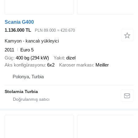
Scania G400
1.136.000 TL
PLN 89.000
≈ €20.670
Kamyon - kancalı yükleyici
2011
Euro 5
Güç
400 bg (294 kW)
Yakıt
dizel
Aks konfigürasyonu
6x2
Karoser markası
Meiller
Polonya, Turbia
Stolarnia Turbia