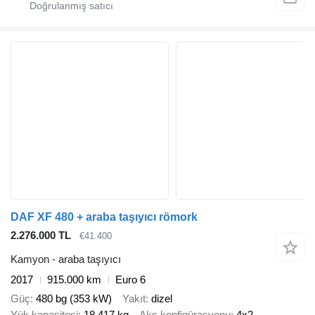
DAF XF 480 + araba taşıyıcı römork
2.276.000 TL
€41.400
Kamyon - araba taşıyıcı
2017
915.000 km
Euro 6
Güç
480 bg (353 kW)
Yakıt
dizel
Yük kapasitesi
18.417 kg
Aks konfigürasyonu
4x2