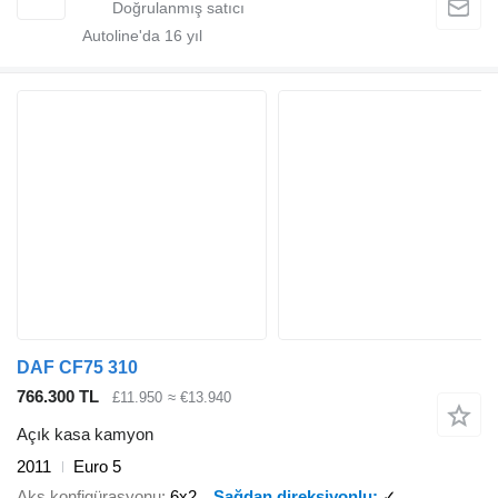
Autoline'da
16
yıl
DAF CF75 310
766.300 TL
£11.950
≈ €13.940
Açık kasa kamyon
2011
Euro 5
Aks konfigürasyonu
6x2
Sağdan direksiyonlu
✓