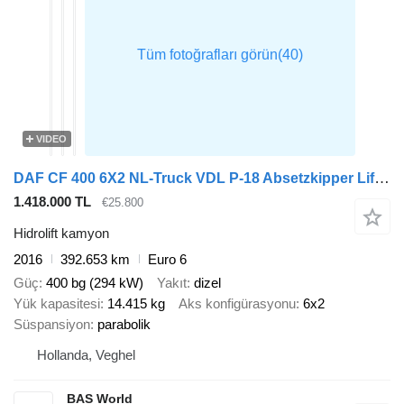
VIDEO
DAF CF 400 6X2 NL-Truck VDL P-18 Absetzkipper Lift-Asche Automatic E
1.418.000 TL
€25.800
Hidrolift kamyon
2016
392.653 km
Euro 6
Güç
400 bg (294 kW)
Yakıt
dizel
Yük kapasitesi
14.415 kg
Aks konfigürasyonu
6x2
Süspansiyon
parabolik
Hollanda, Veghel
BAS World