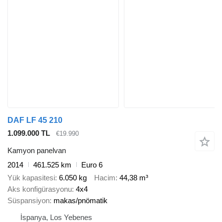
DAF LF 45 210
1.099.000 TL
€19.990
Kamyon panelvan
2014
461.525 km
Euro 6
Yük kapasitesi
6.050 kg
Hacim
44,38 m³
Aks konfigürasyonu
4x4
Süspansiyon
makas/pnömatik
İspanya, Los Yebenes