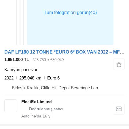
DAF LF180 12 TONNE *EURO 6* BOX VAN 2022 – MF72 OPA
1.651.000 TL
£25.750
≈ €30.040
Kamyon panelvan
2022
295.048 km
Euro 6
Birleşik Krallık, Cliffe Hill Depot Beveridge Lan
FleetEx Limited
Autoline'da
16
yıl