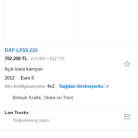
DAF LF55 220
702.200 TL
£10.950
≈ €12.770
Açık kasa kamyon
2012
Euro 5
Aks konfigürasyonu
4x2
Sağdan direksiyonlu
✓
Birleşik Krallık, Stoke on Trent
Law Trucks