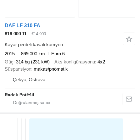
DAF LF 310 FA
819.000 TL
€14.900
Kayar perdeli kasalı kamyon
2015
869.000 km
Euro 6
Güç
314 bg (231 kW)
Aks konfigürasyonu
4x2
Süspansiyon
makas/pnömatik
Çekya, Ostrava
Radek Potěšil