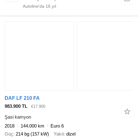
Autoline'da
16
yıl
DAF LF 210 FA
983.900 TL
€17.900
Şasi kamyon
2018
144.000 km
Euro 6
Güç
214 bg (157 kW)
Yakıt
dizel