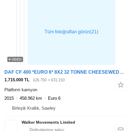
VIDEO
DAF CF 400 *EURO 6* 8X2 32 TONNE CHEESEWEDGE BEAVERTAIL – 2015 – PN6
1.715.000 TL
£26.750
≈ €31.210
Platform kamyon
2015
458.962 km
Euro 6
Birleşik Krallık, Sawley
Walker Movements Limited