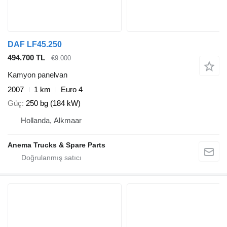
DAF LF45.250
494.700 TL
€9.000
Kamyon panelvan
2007
1 km
Euro 4
Güç
250 bg (184 kW)
Hollanda, Alkmaar
Anema Trucks & Spare Parts