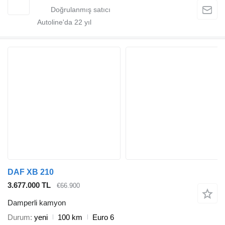
Autoline'da
22
yıl
DAF XB 210
3.677.000 TL
€66.900
Damperli kamyon
Durum
yeni
100 km
Euro 6