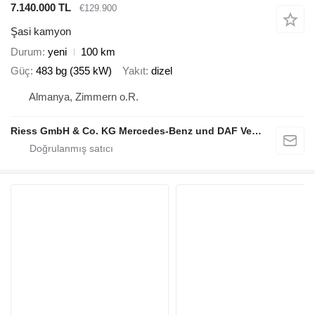
7.140.000 TL
€129.900
Şasi kamyon
Durum
yeni
100 km
Güç
483 bg (355 kW)
Yakıt
dizel
Almanya, Zimmern o.R.
Riess GmbH & Co. KG Mercedes-Benz und DAF Vertragspartner