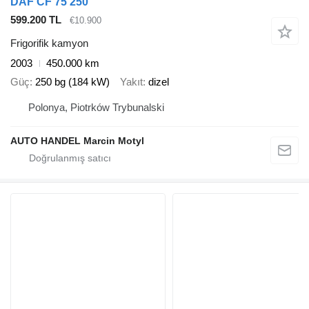
DAF CF 75 250
599.200 TL
€10.900
Frigorifik kamyon
2003
450.000 km
Güç
250 bg (184 kW)
Yakıt
dizel
Polonya, Piotrków Trybunalski
AUTO HANDEL Marcin Motyl