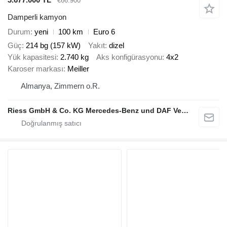
€66.900
Damperli kamyon
Durum
yeni
100 km
Euro 6
Güç
214 bg (157 kW)
Yakıt
dizel
Yük kapasitesi
2.740 kg
Aks konfigürasyonu
4x2
Karoser markası
Meiller
Almanya, Zimmern o.R.
Riess GmbH & Co. KG Mercedes-Benz und DAF Vertragspartner