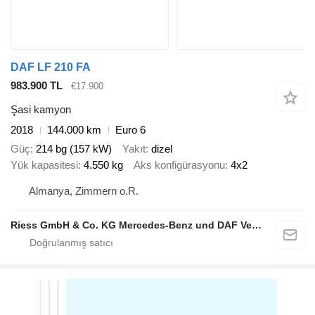
DAF LF 210 FA
983.900 TL
€17.900
Şasi kamyon
2018
144.000 km
Euro 6
Güç
214 bg (157 kW)
Yakıt
dizel
Yük kapasitesi
4.550 kg
Aks konfigürasyonu
4x2
Almanya, Zimmern o.R.
Riess GmbH & Co. KG Mercedes-Benz und DAF Vertragspartner