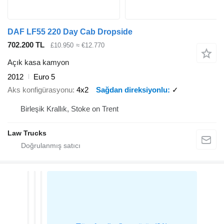
DAF LF55 220 Day Cab Dropside
702.200 TL
£10.950
≈ €12.770
Açık kasa kamyon
2012
Euro 5
Aks konfigürasyonu
4x2
Sağdan direksiyonlu
✓
Birleşik Krallık, Stoke on Trent
Law Trucks