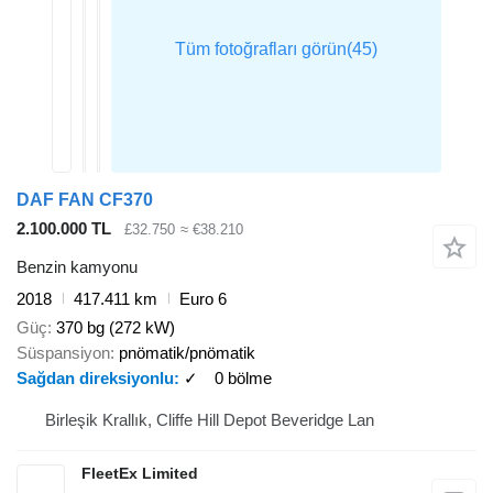
DAF FAN CF370
2.100.000 TL
£32.750
≈ €38.210
Benzin kamyonu
2018
417.411 km
Euro 6
Güç
370 bg (272 kW)
Süspansiyon
pnömatik/pnömatik
Sağdan direksiyonlu
✓
0 bölme
Birleşik Krallık, Cliffe Hill Depot Beveridge Lan
FleetEx Limited