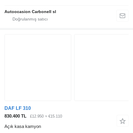
Autoocasion Carbonell sl
DAF LF 310
830.400 TL
£12.950
≈ €15.110
Açık kasa kamyon