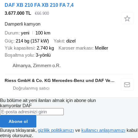
DAF XB 210 FA XB 210 FA 7,4
3.677.000 TL
€66.900
Damperli kamyon
Durum
yeni
100 km
Güç
214 bg (157 kW)
Yakıt
dizel
Yük kapasitesi
2.740 kg
Karoser markası
Meiller
Boşaltma yolu
3-yönlü
Almanya, Zimmern o.R.
Riess GmbH & Co. KG Mercedes-Benz und DAF Vertragspartner
Bu bölüme ait yeni ilanları almak için abone olun
kamyonlar
DAF
Abone ol
Buraya tıklayarak,
gizlilik politikamızı
ve
kullanıcı anlaşmamızı
kabul
etmiş olursunuz.