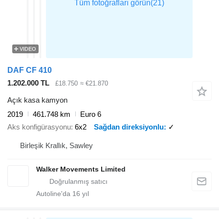
VIDEO
DAF CF 410
1.202.000 TL
£18.750
≈ €21.870
Açık kasa kamyon
2019
461.748 km
Euro 6
Aks konfigürasyonu
6x2
Sağdan direksiyonlu
✓
Birleşik Krallık, Sawley
Walker Movements Limited
Autoline'da
16
yıl