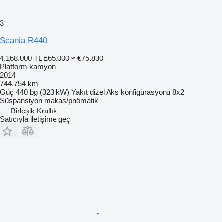
3
Scania R440
4.168.000 TL
£65.000
≈ €75.830
Platform kamyon
2014
744.754 km
Güç
440 bg (323 kW)
Yakıt
dizel
Aks konfigürasyonu
8x2
Süspansiyon
makas/pnömatik
Birleşik Krallık
Satıcıyla iletişime geç