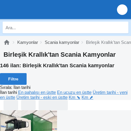
Kamyonlar
Scania kamyonlar
Birleşik Krallık'tan Sc
Birleşik Krallık'tan Scania Kamyonlar
146 ilan:
Birleşik Krallık'tan Scania kamyonlar
Filtre
Sırala
:
İlan tarihi
İlan tarihi
En pahalısı en üstte
En ucuzu en üstte
Üretim tarihi - yeni
en üstte
Üretim tarihi - eski en üstte
Km ⬊
Km ⬈