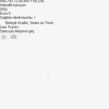
445.700 TL
£6.950
≈ €8.108
Hidrolift kamyon
2011
Euro 5
Sağdan direksiyonlu
✓
Birleşik Krallık, Stoke on Trent
Law Trucks
Satıcıyla iletişime geç