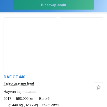
Bir cevap seçin
DAF CF 440
Talep üzerine fiyat
Hayvan taşıma aracı
2017
593.000 km
Euro 6
Güç
440 bg (323 kW)
Yakıt
dizel