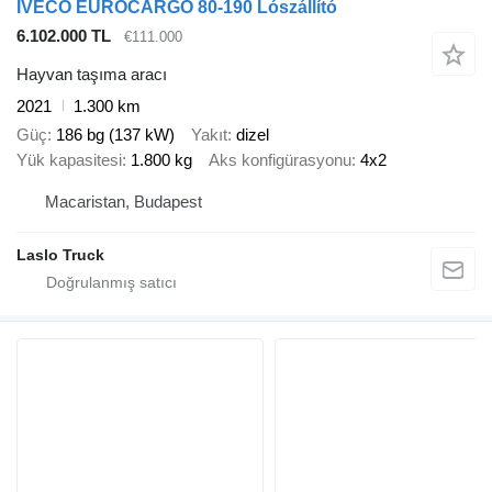
IVECO EUROCARGO 80-190 Lószállító
6.102.000 TL
€111.000
Hayvan taşıma aracı
2021
1.300 km
Güç
186 bg (137 kW)
Yakıt
dizel
Yük kapasitesi
1.800 kg
Aks konfigürasyonu
4x2
Macaristan, Budapest
Laslo Truck