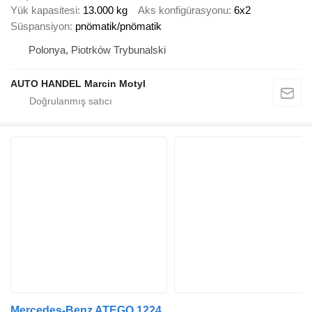
Yük kapasitesi
13.000 kg
Aks konfigürasyonu
6x2
Süspansiyon
pnömatik/pnömatik
Polonya, Piotrków Trybunalski
AUTO HANDEL Marcin Motyl
Mercedes-Benz ATEGO 1224