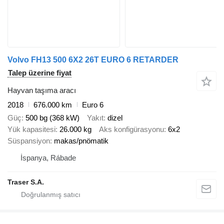
Volvo FH13 500 6X2 26T EURO 6 RETARDER
Talep üzerine fiyat
Hayvan taşıma aracı
2018
676.000 km
Euro 6
Güç
500 bg (368 kW)
Yakıt
dizel
Yük kapasitesi
26.000 kg
Aks konfigürasyonu
6x2
Süspansiyon
makas/pnömatik
İspanya, Rábade
Traser S.A.