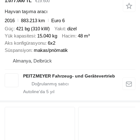
1.077.000 TL
€19.600
Hayvan taşıma aracı
2016
883.213 km
Euro 6
Güç
421 bg (310 kW)
Yakıt
dizel
Yük kapasitesi
15.040 kg
Hacim
48 m³
Aks konfigürasyonu
6x2
Süspansiyon
makas/pnömatik
Almanya, Delbrück
PEITZMEYER Fahrzeug- und Gerätevertrieb
Autoline'da
5
yıl