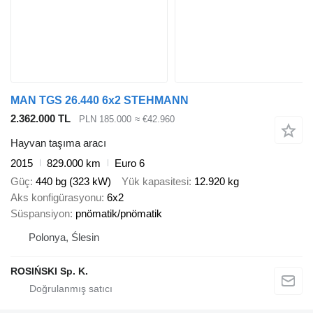
MAN TGS 26.440 6x2 STEHMANN
2.362.000 TL
PLN 185.000
≈ €42.960
Hayvan taşıma aracı
2015
829.000 km
Euro 6
Güç
440 bg (323 kW)
Yük kapasitesi
12.920 kg
Aks konfigürasyonu
6x2
Süspansiyon
pnömatik/pnömatik
Polonya, Ślesin
ROSIŃSKI Sp. K.