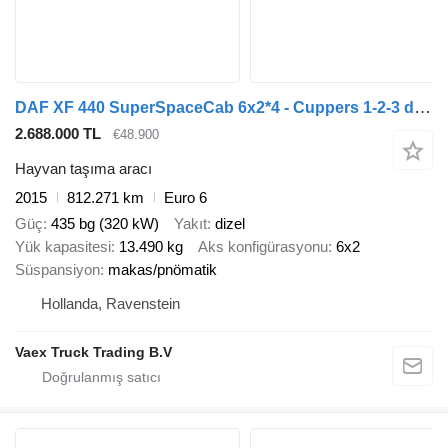
DAF XF 440 SuperSpaceCab 6x2*4 - Cuppers 1-2-3 deck Livestock + Cupp + hayvan taşıma römorku
2.688.000 TL
€48.900
Hayvan taşıma aracı
2015
812.271 km
Euro 6
Güç
435 bg (320 kW)
Yakıt
dizel
Yük kapasitesi
13.490 kg
Aks konfigürasyonu
6x2
Süspansiyon
makas/pnömatik
Hollanda, Ravenstein
Vaex Truck Trading B.V