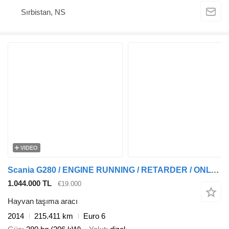
Sırbistan, NS
VIDEO
Scania G280 / ENGINE RUNNING / RETARDER / ONLY:215411 KM / LIVESTOCK /
1.044.000 TL
€19.000
Hayvan taşıma aracı
2014
215.411 km
Euro 6