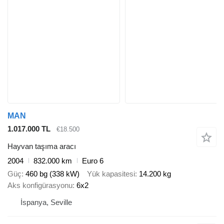
MAN
1.017.000 TL
€18.500
Hayvan taşıma aracı
2004
832.000 km
Euro 6
Güç
460 bg (338 kW)
Yük kapasitesi
14.200 kg
Aks konfigürasyonu
6x2
İspanya, Seville