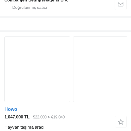
Companjen Bedrijfswagens B.V.
Howo
1.047.000 TL
$22.000
≈ €19.040
Hayvan taşıma aracı