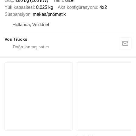
Güç
280 bg (206 kW)
Yakıt
dizel
Yük kapasitesi
8.025 kg
Aks konfigürasyonu
4x2
Süspansiyon
makas/pnömatik
Hollanda, Velddriel
Vos Trucks