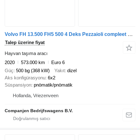
Volvo FH 13.500 FH5 500 4 Deks Pezzaioli compleet + hayvan taşıma römorku
Talep üzerine fiyat
Hayvan taşıma aracı
2020
573.000 km
Euro 6
Güç
500 bg (368 kW)
Yakıt
dizel
Aks konfigürasyonu
6x2
Süspansiyon
pnömatik/pnömatik
Hollanda, Vriezenveen
Companjen Bedrijfswagens B.V.