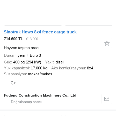
Sinotruk Howo 8x4 fence cargo truck
714.600 TL
€13.000
Hayvan taşıma aracı
Durum
yeni
Euro 3
Güç
400 bg (294 kW)
Yakıt
dizel
Yük kapasitesi
17.000 kg
Aks konfigürasyonu
8x4
Süspansiyon
makas/makas
Çin
Fudeng Construction Machinery Co., Ltd