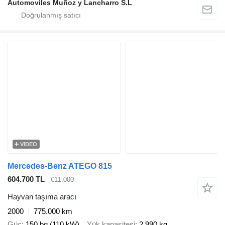
Automoviles Muñoz y Lancharro S.L
VIDEO
Mercedes-Benz ATEGO 815
604.700 TL
€11.000
Hayvan taşıma aracı
2000
775.000 km
Güç
150 bg (110 kW)
Yük kapasitesi
2.990 kg