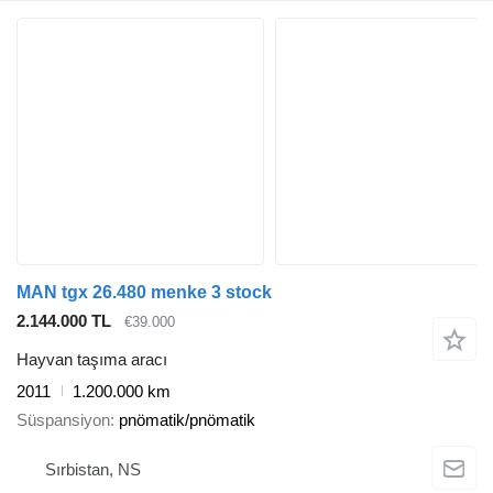
MAN tgx 26.480 menke 3 stock
2.144.000 TL
€39.000
Hayvan taşıma aracı
2011
1.200.000 km
Süspansiyon
pnömatik/pnömatik
Sırbistan, NS