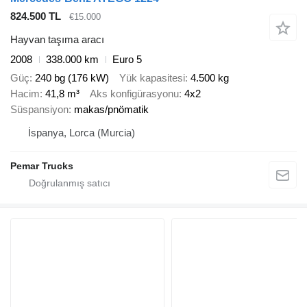
824.500 TL
€15.000
Hayvan taşıma aracı
2008
338.000 km
Euro 5
Güç
240 bg (176 kW)
Yük kapasitesi
4.500 kg
Hacim
41,8 m³
Aks konfigürasyonu
4x2
Süspansiyon
makas/pnömatik
İspanya, Lorca (Murcia)
Pemar Trucks