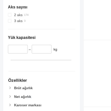
Aks sayısı
2 aks
3 aks
Yük kapasitesi
–
kg
Özellikler
Brüt ağırlık
Net ağırlık
Karoser markası