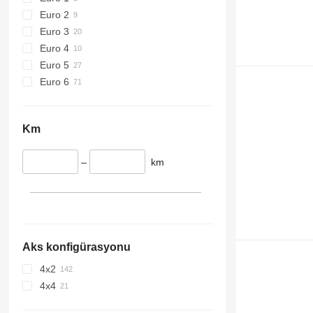
Euro 2
Euro 3
Euro 4
Euro 5
Euro 6
Km
–
km
Aks konfigürasyonu
4x2
4x4