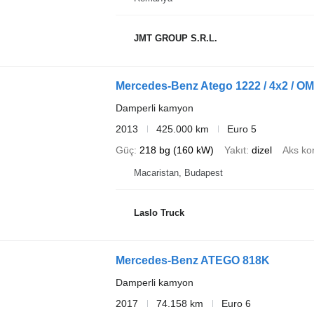
JMT GROUP S.R.L.
Mercedes-Benz Atego 1222 / 4x2 / OM
Damperli kamyon
2013
425.000 km
Euro 5
Güç
218 bg (160 kW)
Yakıt
dizel
Aks ko
Macaristan, Budapest
Laslo Truck
Mercedes-Benz ATEGO 818K
Damperli kamyon
2017
74.158 km
Euro 6