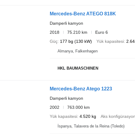
Mercedes-Benz ATEGO 818K
Damperli kamyon
2018
75.210 km
Euro 6
Güç
177 bg (130 kW)
Yük kapasitesi
2.64
Almanya, Falkenhagen
HKL BAUMASCHINEN
Mercedes-Benz Atego 1223
Damperli kamyon
2002
763.000 km
Yük kapasitesi
4.520 kg
Aks konfigürasyo
İspanya, Talavera de la Reina (Toledo)