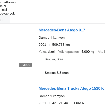
an platformu
ıcısı
ticisi
u cevap yok
çin
Mercedes-Benz Atego 917
Damperli kamyon
2001
509.763 km
Yakıt
dizel
Yük kapasitesi
4.000 kg
Aks 
Belçika, Bree
VIDEO
Smeets & Zonen
Mercedes-Benz Trucks Atego 1530 K
Damperli kamyon
2021
42.121 km
Euro 6