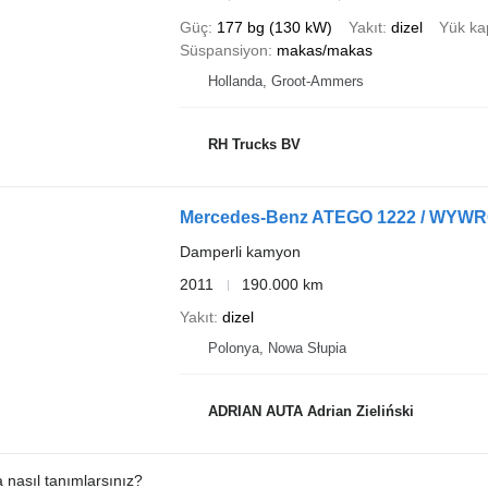
Güç
177 bg (130 kW)
Yakıt
dizel
Yük ka
Süspansiyon
makas/makas
Hollanda, Groot-Ammers
RH Trucks BV
Damperli kamyon
2011
190.000 km
Yakıt
dizel
Polonya, Nowa Słupia
ADRIAN AUTA Adrian Zieliński
a nasıl tanımlarsınız?