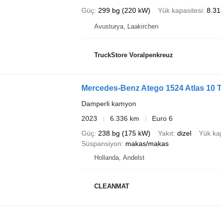
Güç
299 bg (220 kW)
Yük kapasitesi
8.31
Avusturya, Laakirchen
TruckStore Voralpenkreuz
Mercedes-Benz Atego 1524 Atlas 10 T
Damperli kamyon
2023
6.336 km
Euro 6
Güç
238 bg (175 kW)
Yakıt
dizel
Yük ka
Süspansiyon
makas/makas
Hollanda, Andelst
CLEANMAT