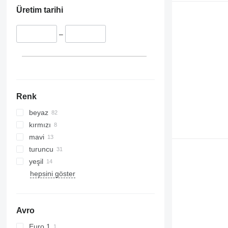
Üretim tarihi
–
Renk
beyaz
kırmızı
mavi
turuncu
yeşil
hepsini göster
Avro
Euro 1