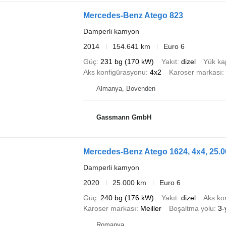
Mercedes-Benz Atego 823
Damperli kamyon
2014
154.641 km
Euro 6
Güç
231 bg (170 kW)
Yakıt
dizel
Yük ka
Aks konfigürasyonu
4x2
Karoser markası
Almanya, Bovenden
Gassmann GmbH
Mercedes-Benz Atego 1624, 4x4, 25.00
Damperli kamyon
2020
25.000 km
Euro 6
Güç
240 bg (176 kW)
Yakıt
dizel
Aks ko
Karoser markası
Meiller
Boşaltma yolu
3-
Romanya