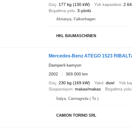
Güç
177 bg (130 kW)
Yük kapasitesi
2.64
Boşaltma yolu
3-yönlü
Almanya, Falkenhagen
HKL BAUMASCHINEN
Mercedes-Benz ATEGO 1523 RIBAL
Damperli kamyon
2002
369.000 km
Güç
230 bg (169 kW)
Yakıt
dizel
Yük ka
Süspansiyon
makas/makas
Boşaltma yolu
İtalya, Carmagnola ( To )
CAMION TORINO SRL