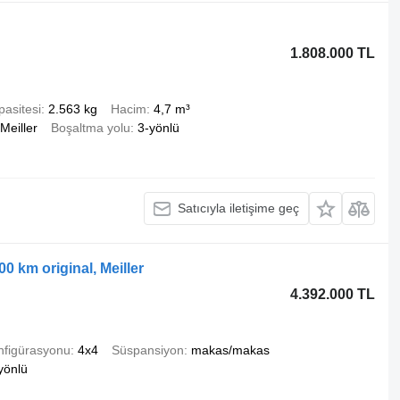
1.808.000 TL
pasitesi
2.563 kg
Hacim
4,7 m³
Meiller
Boşaltma yolu
3-yönlü
Satıcıyla iletişime geç
0 km original, Meiller
4.392.000 TL
nfigürasyonu
4x4
Süspansiyon
makas/makas
yönlü