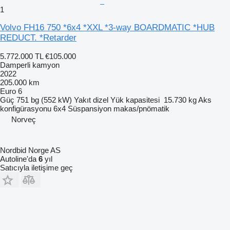
1
Volvo FH16 750 *6x4 *XXL *3-way BOARDMATIC *HUB
REDUCT. *Retarder
5.772.000 TL
€105.000
Damperli kamyon
2022
205.000 km
Euro 6
Güç
751 bg (552 kW)
Yakıt
dizel
Yük kapasitesi
15.730 kg
Aks
konfigürasyonu
6x4
Süspansiyon
makas/pnömatik
Norveç
Nordbid Norge AS
Autoline'da
6
yıl
Satıcıyla iletişime geç