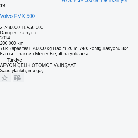
Volvo FMX 500 damperli kamyon
19
Volvo FMX 500
2.748.000 TL
€50.000
Damperli kamyon
2014
200.000 km
Yük kapasitesi
70.000 kg
Hacim
26 m³
Aks konfigürasyonu
8x4
Karoser markası
Meiller
Boşaltma yolu
arka
Türkiye
AFYON ÇELİK OTOMOTİV&İNŞAAT
Satıcıyla iletişime geç