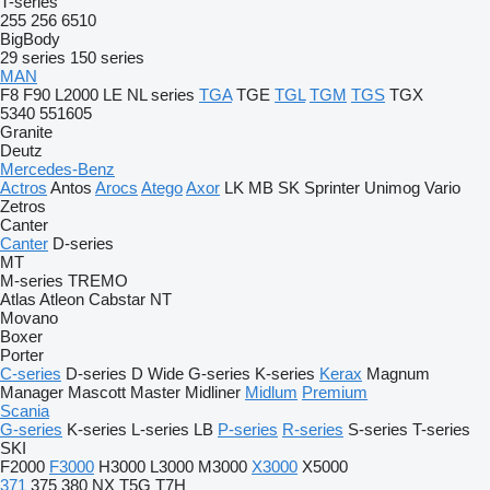
T-series
255
256
6510
BigBody
29 series
150 series
MAN
F8
F90
L2000
LE
NL series
TGA
TGE
TGL
TGM
TGS
TGX
5340
551605
Granite
Deutz
Mercedes-Benz
Actros
Antos
Arocs
Atego
Axor
LK
MB
SK
Sprinter
Unimog
Vario
Zetros
Canter
Canter
D-series
MT
M-series
TREMO
Atlas
Atleon
Cabstar
NT
Movano
Boxer
Porter
C-series
D-series
D Wide
G-series
K-series
Kerax
Magnum
Manager
Mascott
Master
Midliner
Midlum
Premium
Scania
G-series
K-series
L-series
LB
P-series
R-series
S-series
T-series
SKI
F2000
F3000
H3000
L3000
M3000
X3000
X5000
371
375
380
NX
T5G
T7H