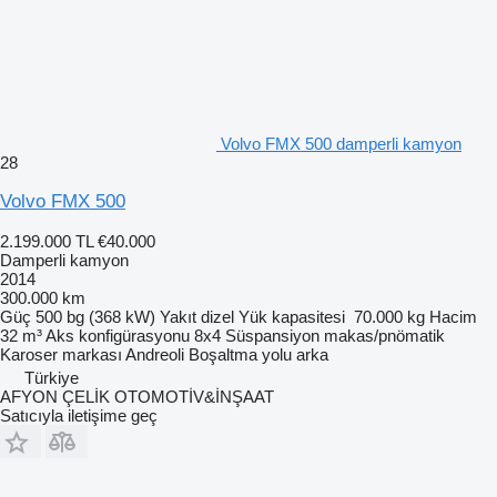
Volvo FMX 500 damperli kamyon
28
Volvo FMX 500
2.199.000 TL
€40.000
Damperli kamyon
2014
300.000 km
Güç
500 bg (368 kW)
Yakıt
dizel
Yük kapasitesi
70.000 kg
Hacim
32 m³
Aks konfigürasyonu
8x4
Süspansiyon
makas/pnömatik
Karoser markası
Andreoli
Boşaltma yolu
arka
Türkiye
AFYON ÇELİK OTOMOTİV&İNŞAAT
Satıcıyla iletişime geç