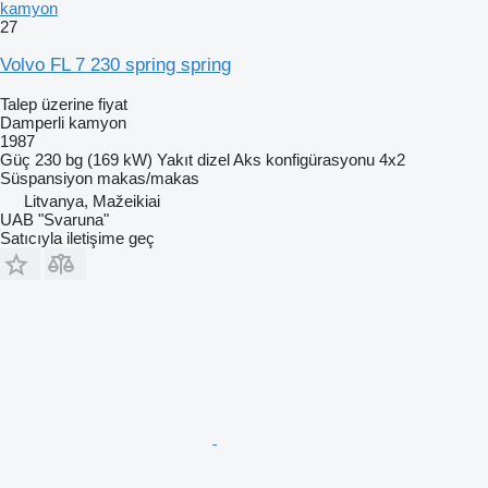
kamyon
27
Volvo FL 7 230 spring spring
Talep üzerine fiyat
Damperli kamyon
1987
Güç
230 bg (169 kW)
Yakıt
dizel
Aks konfigürasyonu
4x2
Süspansiyon
makas/makas
Litvanya, Mažeikiai
UAB "Svaruna"
Satıcıyla iletişime geç