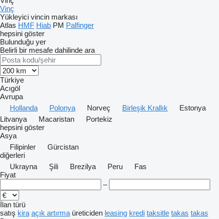
Vinç
Vinç
Yükleyici vincin markası
Atlas
HMF
Hiab
PM
Palfinger
hepsini göster
Bulunduğu yer
Belirli bir mesafe dahilinde ara
Türkiye
Acıgöl
Avrupa
Hollanda
Polonya
Norveç
Birleşik Krallık
Estonya
Litvanya
Macaristan
Portekiz
hepsini göster
Asya
Filipinler
Gürcistan
diğerleri
Ukrayna
Şili
Brezilya
Peru
Fas
Fiyat
–
İlan türü
satış
kira
açık artırma
üreticiden
leasing
kredi
taksitle
takas
takas