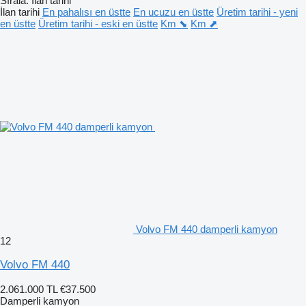
Sırala
:
İlan tarihi
İlan tarihi
En pahalısı en üstte
En ucuzu en üstte
Üretim tarihi - yeni
en üstte
Üretim tarihi - eski en üstte
Km ⬊
Km ⬈
Volvo FM 440 damperli kamyon
12
Volvo FM 440
2.061.000 TL
€37.500
Damperli kamyon