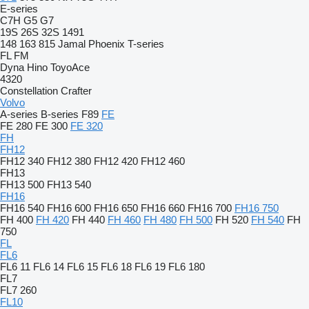
E-series
C7H
G5
G7
19S
26S
32S
1491
148
163
815
Jamal
Phoenix
T-series
FL
FM
Dyna
Hino
ToyoAce
4320
Constellation
Crafter
Volvo
A-series
B-series
F89
FE
FE 280
FE 300
FE 320
FH
FH12
FH12 340
FH12 380
FH12 420
FH12 460
FH13
FH13 500
FH13 540
FH16
FH16 540
FH16 600
FH16 650
FH16 660
FH16 700
FH16 750
FH 400
FH 420
FH 440
FH 460
FH 480
FH 500
FH 520
FH 540
FH
750
FL
FL6
FL6 11
FL6 14
FL6 15
FL6 18
FL6 19
FL6 180
FL7
FL7 260
FL10