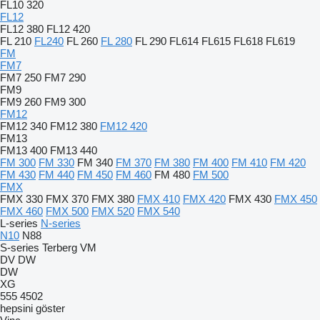
FL10 320
FL12
FL12 380
FL12 420
FL 210
FL240
FL 260
FL 280
FL 290
FL614
FL615
FL618
FL619
FM
FM7
FM7 250
FM7 290
FM9
FM9 260
FM9 300
FM12
FM12 340
FM12 380
FM12 420
FM13
FM13 400
FM13 440
FM 300
FM 330
FM 340
FM 370
FM 380
FM 400
FM 410
FM 420
FM 430
FM 440
FM 450
FM 460
FM 480
FM 500
FMX
FMX 330
FMX 370
FMX 380
FMX 410
FMX 420
FMX 430
FMX 450
FMX 460
FMX 500
FMX 520
FMX 540
L-series
N-series
N10
N88
S-series
Terberg
VM
DV
DW
DW
XG
555
4502
hepsini göster