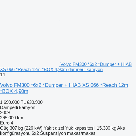
Volvo FM300 *6x2 *Dumper + HIAB
XS 066 *Reach 12m *BOX 4,90m damperli kamyon
14
Volvo FM300 *6x2 *Dumper + HIAB XS 066 *Reach 12m
*BOX 4,90m
1.699.000 TL
€30.900
Damperli kamyon
2009
295.000 km
Euro 4
Güç
307 bg (226 kW)
Yakıt
dizel
Yük kapasitesi
15.380 kg
Aks
konfigürasyonu
6x2
Süspansiyon
makas/makas