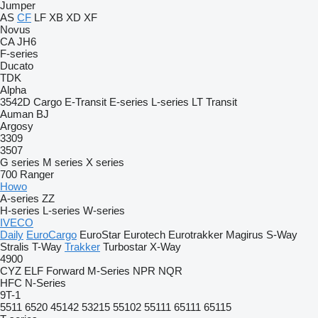
Jumper
AS
CF
LF
XB
XD
XF
Novus
CA
JH6
F-series
Ducato
TDK
Alpha
3542D
Cargo
E-Transit
E-series
L-series
LT
Transit
Auman
BJ
Argosy
3309
3507
G series
M series
X series
700
Ranger
Howo
A-series
ZZ
H-series
L-series
W-series
IVECO
Daily
EuroCargo
EuroStar
Eurotech
Eurotrakker
Magirus
S-Way
Stralis
T-Way
Trakker
Turbostar
X-Way
4900
CYZ
ELF
Forward
M-Series
NPR
NQR
HFC
N-Series
9T-1
5511
6520
45142
53215
55102
55111
65111
65115