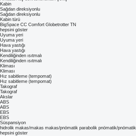
Kabin
Sağdan direksiyonlu
Sağdan direksiyonlu
Kabin türü
BigSpace
CC
Comfort
Globetrotter
TN
hepsini göster
Uyuma yeri
Uyuma yeri
Hava yastığı
Hava yastığı
Kendiliğinden ısıtmalı
Kendiliğinden ısıtmalı
Kliması
Kliması
Hız sabitleme (tempomat)
Hız sabitleme (tempomat)
Takograf
Takograf
Akslar
ABS
ABS
EBS
EBS
Süspansiyon
hidrolik
makas/makas
makas/pnömatik
parabolik
pnömatik/pnömatik
hepsini göster