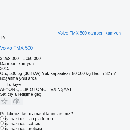
Volvo FMX 500 damperli kamyon
19
Volvo FMX 500
3.298.000 TL
€60.000
Damperli kamyon
2015
Güç
500 bg (368 kW)
Yük kapasitesi
80.000 kg
Hacim
32 m³
Boşaltma yolu
arka
Türkiye
AFYON ÇELİK OTOMOTİV&İNŞAAT
Satıcıyla iletişime geç
Portalımızı kısaca nasıl tanımlarsınız?
i̇ş makinesi ilan platformu
i̇ş makinesi satıcısı
i̇ş makinesi üreticisi