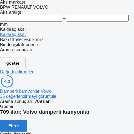
Aks markası
BPW
RENAULT
VOLVO
Aks aralığı
–
mm
Kaldıraç aksı
Kaldıraç aksı
Bazı filtreler eksik mi?
Bir değişiklik önerin
Arama sonuçları:
-
göster
Değerlendirmeler
4.2
Damperli kamyonlar Volvo
35 değerlendirmeyi görüntüle
Arama sonuçları:
709 ilan
Göster
709 ilan:
Volvo damperli kamyonlar
Filtre