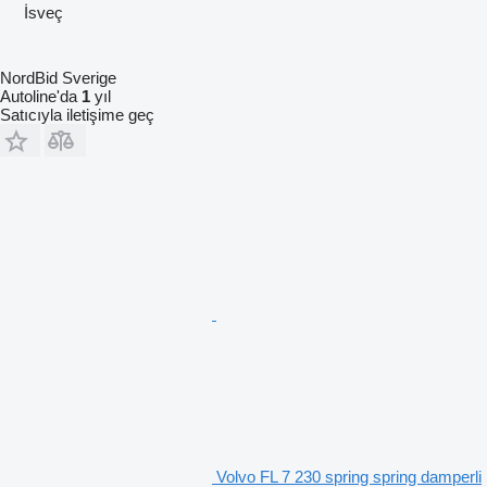
İsveç
NordBid Sverige
Autoline'da
1
yıl
Satıcıyla iletişime geç
Volvo FL 7 230 spring spring damperli