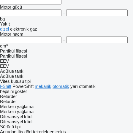
Motor gücü
–
bg
Yakıt
dizel
elektronik
gaz
Motor hacmi
–
cm³
Partikül filtresi
Partikül filtresi
EEV
EEV
AdBlue tankı
AdBlue tankı
Vites kutusu tipi
I-Shift
PowerShift
mekanik
otomatik
yarı otomatik
hepsini göster
Retarder
Retarder
Merkezi yağlama
Merkezi yağlama
Diferansiyel kilidi
Diferansiyel kilidi
Sürücü tipi
Arkadan İtiş
dört tekerlekten çekiş