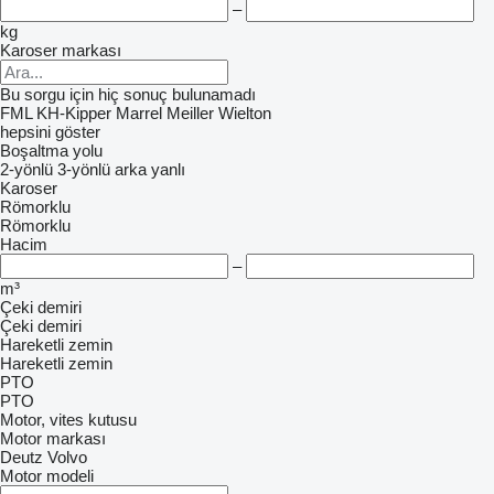
–
kg
Karoser markası
Bu sorgu için hiç sonuç bulunamadı
FML
KH-Kipper
Marrel
Meiller
Wielton
hepsini göster
Boşaltma yolu
2-yönlü
3-yönlü
arka
yanlı
Karoser
Römorklu
Römorklu
Hacim
–
m³
Çeki demiri
Çeki demiri
Hareketli zemin
Hareketli zemin
PTO
PTO
Motor, vites kutusu
Motor markası
Deutz
Volvo
Motor modeli