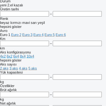
Durum
yeni
2.el
kazalı
Üretim tarihi
–
Renk
beyaz
kırmızı
mavi
sarı
yeşil
hepsini göster
Avro
Euro 1
Euro 2
Euro 3
Euro 4
Euro 5
Euro 6
Km
–
km
Aks konfigürasyonu
4x2
6x2
6x4
8x4
10x4
hepsini göster
Aks sayısı
2 aks
3 aks
4 aks
5 aks
Yük kapasitesi
–
kg
Özellikler
Brüt ağırlık
–
kg
Net ağırlık