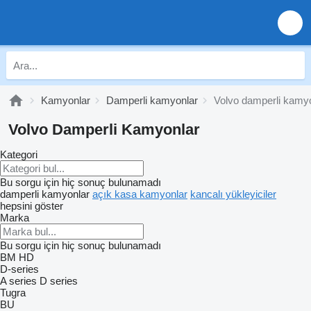
Kamyonlar
Damperli kamyonlar
Volvo damperli kamy
Volvo Damperli Kamyonlar
Kategori
Bu sorgu için hiç sonuç bulunamadı
damperli kamyonlar
açık kasa kamyonlar
kancalı yükleyiciler
hepsini göster
Marka
Bu sorgu için hiç sonuç bulunamadı
BM
HD
D-series
A series
D series
Tugra
BU