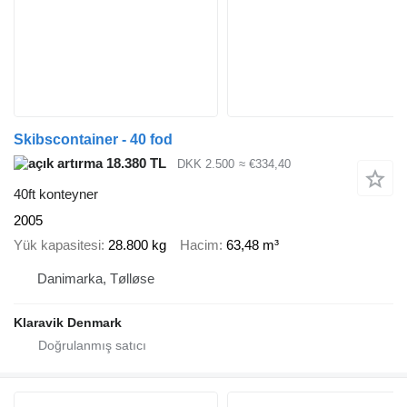
Skibscontainer - 40 fod
18.380 TL
DKK 2.500
≈ €334,40
40ft konteyner
2005
Yük kapasitesi
28.800 kg
Hacim
63,48 m³
Danimarka, Tølløse
Klaravik Denmark