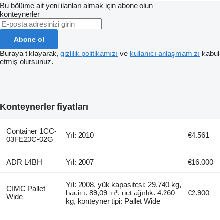
Bu bölüme ait yeni ilanları almak için abone olun
konteynerler
Abone ol
Buraya tıklayarak,
gizlilik politikamızı
ve
kullanıcı anlaşmamızı
kabul
etmiş olursunuz.
Konteynerler fiyatları
Container 1CC-
Yıl: 2010
€4.561
03FE20C-02G
ADR L4BH
Yıl: 2007
€16.000
Yıl: 2008, yük kapasitesi: 29.740 kg,
CIMC Pallet
hacim: 89,09 m³, net ağırlık: 4.260
€2.900
Wide
kg, konteyner tipi: Pallet Wide