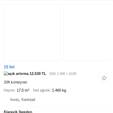
15 fot
12.530 TL
SEK 2.500
≈ €228
20ft konteyner
Hacim
17,5 m³
Net ağırlık
1.460 kg
İsveç, Karlstad
Klaravik Sweden