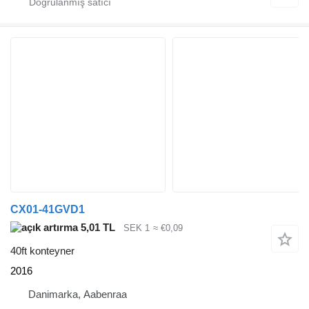
CX01-41GVD1
5,01 TL
SEK 1
≈ €0,09
40ft konteyner
2016
Danimarka, Aabenraa