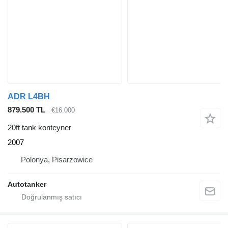
ADR L4BH
879.500 TL
€16.000
20ft tank konteyner
2007
Polonya, Pisarzowice
Autotanker