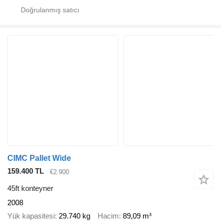
CIMC Pallet Wide
159.400 TL
€2.900
45ft konteyner
2008
Yük kapasitesi
29.740 kg
Hacim
89,09 m³