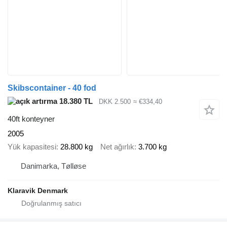
Skibscontainer - 40 fod
18.380 TL
DKK 2.500
≈ €334,40
40ft konteyner
2005
Yük kapasitesi
28.800 kg
Net ağırlık
3.700 kg
Danimarka, Tølløse
Klaravik Denmark