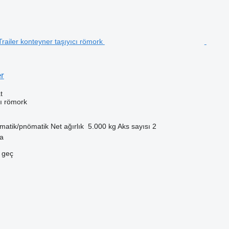
er
t
cı römork
matik/pnömatik
Net ağırlık
5.000 kg
Aks sayısı
2
ya
e geç