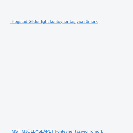
Hogstad Glider light konteyner taşıyıcı römork
MST MJÖLBYSLÄPET konteyner taşıyıcı römork