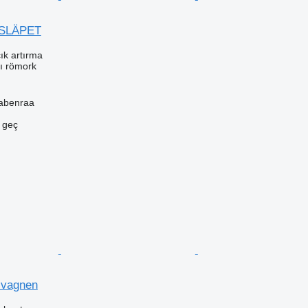
SLÄPET
ık artırma
cı römork
abenraa
e geç
svagnen