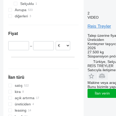
Selçuklu
Avrupa
2
diğerleri
Almanya
VIDEO
Hollanda
Ukrayna
Reis Treyler
Polonya
Şili
Fiyat
Danimarka
Talep üzerine fiya
Üreticiden
Avusturya
Konteyner taşıyı
–
Belçika
2026
27.500 kg
Macaristan
Süspansiyon
pnö
Norveç
Türkiye, Selç
REİS TREYLER
hepsini göster
Satıcıyla iletişim
İlan türü
Makine veya araç
satış
Bunu bizimle yapab
kira
İlan verin
açık artırma
üreticiden
leasing