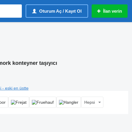
Oturum Aç / Kayıt Ol
İlan verin
mork konteyner taşıyıcı
i - eski en üstte
Hepsi