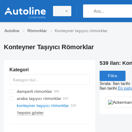
Autoline
Römorklar
Konteyner taşıyıcı römorklar
Konteyner Taşıyıcı Römorklar
539 ilan:
Kon
Kategori
Filtre
Sırala
:
İlan tarihi
İlan tarihi
En paha
damperli römorklar
araba taşıyıcı römorklar
konteyner taşıyıcı römorklar
hepsini göster