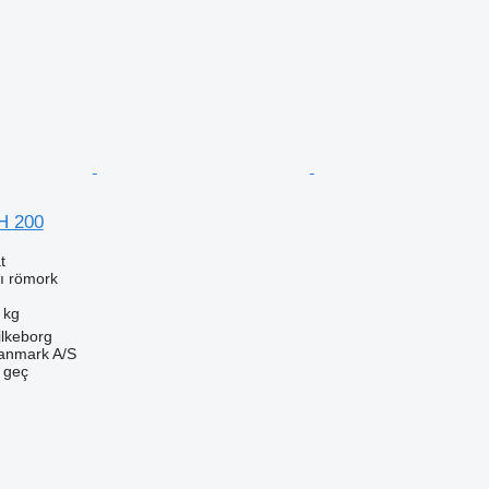
H 200
t
cı römork
 kg
ilkeborg
anmark A/S
e geç