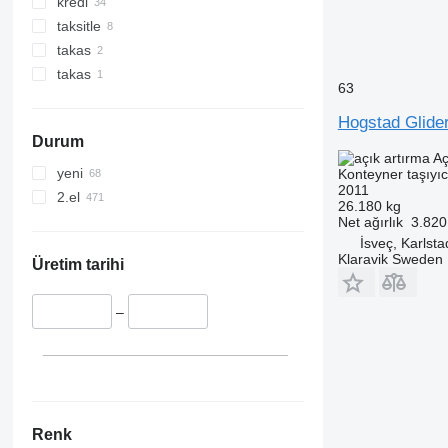
kredi
taksitle
takas
takas
63
Hogstad Glider
Durum
Aç
yeni
Konteyner taşıyı
2011
2.el
26.180 kg
Net ağırlık
3.820
İsveç, Karlsta
Klaravik Sweden
Üretim tarihi
–
Renk