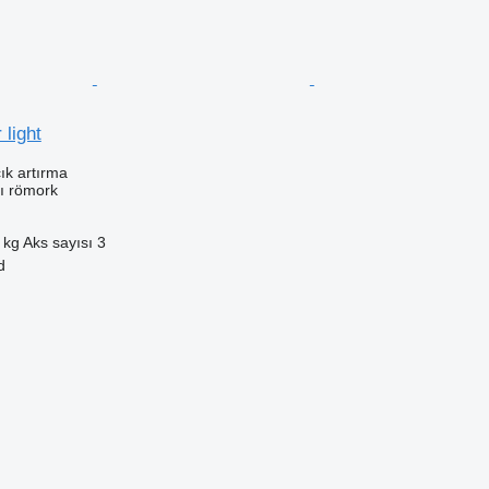
 light
ık artırma
cı römork
 kg
Aks sayısı
3
d