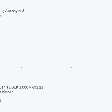
 kg
Aks sayısı
3
d
014 TL
SEK 1.000
≈ €91,21
cı römork
d