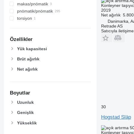
Aç
makas/pnömatik
Konteyner taşıyı
2019
pnömatik/pnömatik
Net ağırlık
5.800
torsiyon
Danimarka, A
Retrade AS
Satıcıyla iletişim
Özellikler
Yük kapasitesi
Brüt ağırlık
Net ağırlık
Boyutlar
Uzunluk
30
Genişlik
Hogstad Släp
Yükseklik
50
Konteyner taşıyı