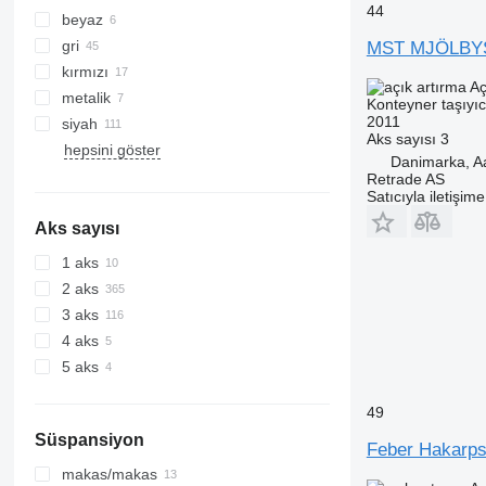
44
beyaz
gri
MST MJÖLBY
kırmızı
Aç
metalik
Konteyner taşıyı
2011
siyah
Aks sayısı
3
hepsini göster
Danimarka, A
Retrade AS
Satıcıyla iletişim
Aks sayısı
1 aks
2 aks
3 aks
4 aks
5 aks
49
Süspansiyon
Feber Hakarp
makas/makas