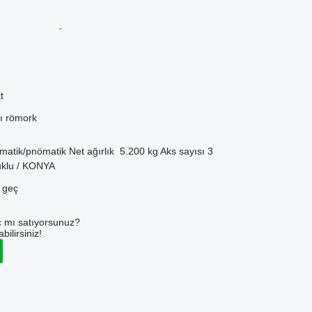
t
cı römork
matik/pnömatik
Net ağırlık
5.200 kg
Aks sayısı
3
uklu / KONYA
e geç
 mı satıyorsunuz?
ilirsiniz!