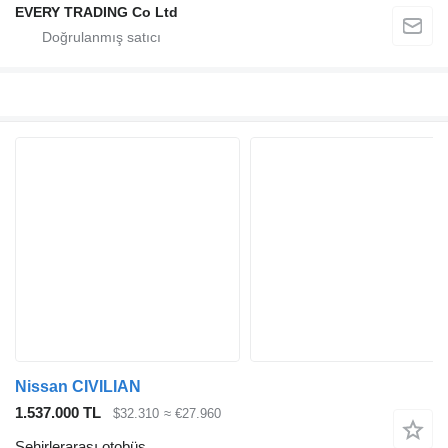
EVERY TRADING Co Ltd
Nissan CIVILIAN
1.537.000 TL
$32.310
≈ €27.960
Şehirlerarası otobüs