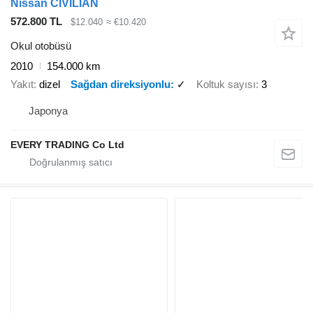
Nissan CIVILIAN
572.800 TL
$12.040
≈ €10.420
Okul otobüsü
2010
154.000 km
Yakıt
dizel
Sağdan direksiyonlu
✓
Koltuk sayısı
3
Japonya
EVERY TRADING Co Ltd