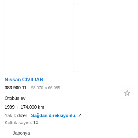
Nissan CIVILIAN
383.900 TL
$8.070
≈ €6.985
Otobüs ev
1999
174.000 km
Yakıt
dizel
Sağdan direksiyonlu
✓
Koltuk sayısı
10
Japonya