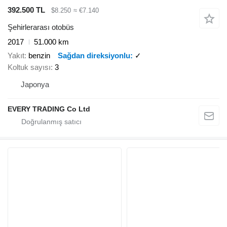
392.500 TL
$8.250
≈ €7.140
Şehirlerarası otobüs
2017
51.000 km
Yakıt
benzin
Sağdan direksiyonlu
✓
Koltuk sayısı
3
Japonya
EVERY TRADING Co Ltd