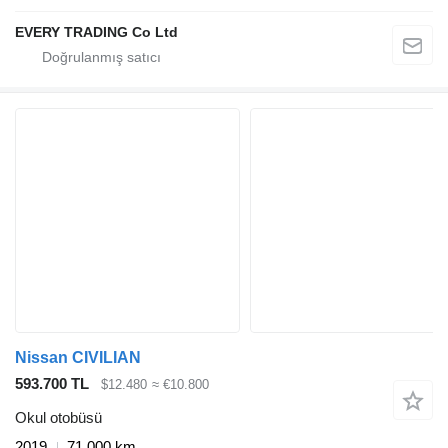
EVERY TRADING Co Ltd
Nissan CIVILIAN
593.700 TL
$12.480
≈ €10.800
Okul otobüsü
2019
71.000 km