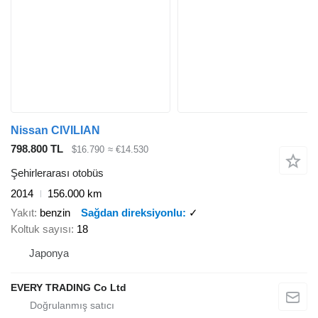
Nissan CIVILIAN
798.800 TL
$16.790
≈ €14.530
Şehirlerarası otobüs
2014
156.000 km
Yakıt
benzin
Sağdan direksiyonlu
✓
Koltuk sayısı
18
Japonya
EVERY TRADING Co Ltd