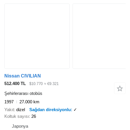
Nissan CIVILIAN
512.400 TL
$10.770
≈ €9.321
Şehirlerarası otobüs
1997
27.000 km
Yakıt
dizel
Sağdan direksiyonlu
✓
Koltuk sayısı
26
Japonya