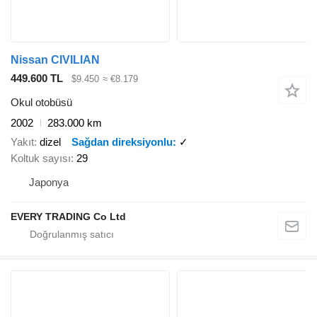
Nissan CIVILIAN
449.600 TL
$9.450
≈ €8.179
Okul otobüsü
2002
283.000 km
Yakıt
dizel
Sağdan direksiyonlu
✓
Koltuk sayısı
29
Japonya
EVERY TRADING Co Ltd