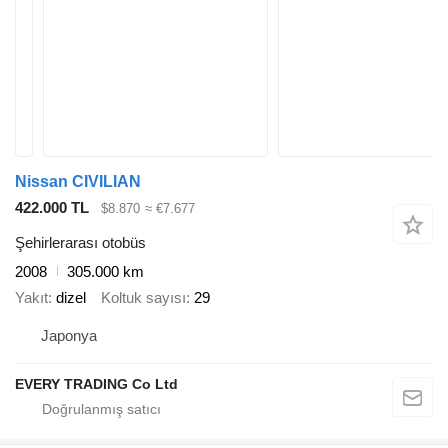
Nissan CIVILIAN
422.000 TL
$8.870
≈ €7.677
Şehirlerarası otobüs
2008
305.000 km
Yakıt
dizel
Koltuk sayısı
29
Japonya
EVERY TRADING Co Ltd