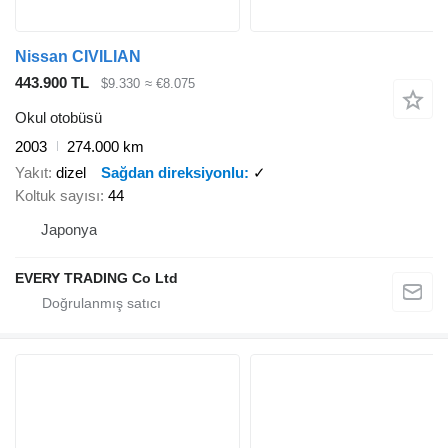
Nissan CIVILIAN
443.900 TL
$9.330
≈ €8.075
Okul otobüsü
2003
274.000 km
Yakıt
dizel
Sağdan direksiyonlu
✓
Koltuk sayısı
44
Japonya
EVERY TRADING Co Ltd