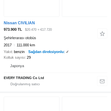
Nissan CIVILIAN
973.900 TL
$20.470
≈ €17.720
Şehirlerarası otobüs
2017
111.000 km
Yakıt
benzin
Sağdan direksiyonlu
✓
Koltuk sayısı
29
Japonya
EVERY TRADING Co Ltd