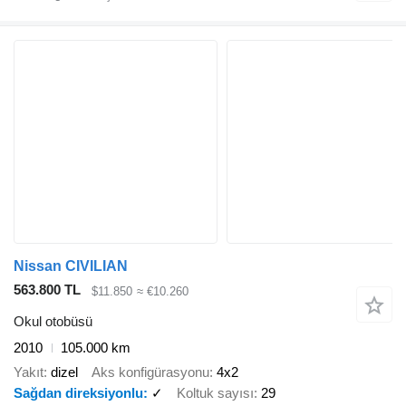
Nissan CIVILIAN
563.800 TL
$11.850
≈ €10.260
Okul otobüsü
2010
105.000 km
Yakıt
dizel
Aks konfigürasyonu
4x2
Sağdan direksiyonlu
✓
Koltuk sayısı
29