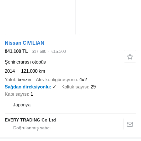
Nissan CIVILIAN
841.100 TL
$17.680
≈ €15.300
Şehirlerarası otobüs
2014
121.000 km
Yakıt
benzin
Aks konfigürasyonu
4x2
Sağdan direksiyonlu
✓
Koltuk sayısı
29
Kapı sayısı
1
Japonya
EVERY TRADING Co Ltd