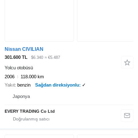
Nissan CIVILIAN
301.600 TL
$6.340
≈ €5.487
Yolcu otobüsü
2006
118.000 km
Yakıt
benzin
Sağdan direksiyonlu
✓
Japonya
EVERY TRADING Co Ltd