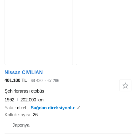
Nissan CIVILIAN
401.100 TL
$8.430
≈ €7.296
Şehirlerarası otobüs
1992
202.000 km
Yakıt
dizel
Sağdan direksiyonlu
✓
Koltuk sayısı
26
Japonya