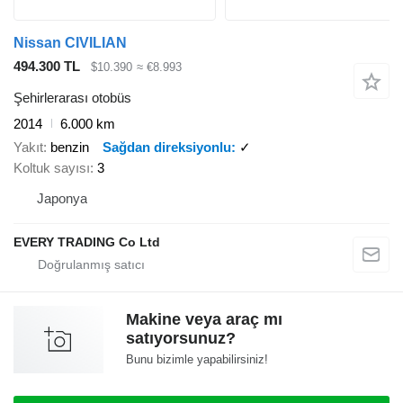
Nissan CIVILIAN
494.300 TL
$10.390
≈ €8.993
Şehirlerarası otobüs
2014
6.000 km
Yakıt
benzin
Sağdan direksiyonlu
✓
Koltuk sayısı
3
Japonya
EVERY TRADING Co Ltd
Makine veya araç mı
satıyorsunuz?
Bunu bizimle yapabilirsiniz!