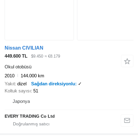
Nissan CIVILIAN
449.600 TL
$9.450
≈ €8.179
Okul otobüsü
2010
144.000 km
Yakıt
dizel
Sağdan direksiyonlu
✓
Koltuk sayısı
51
Japonya
EVERY TRADING Co Ltd