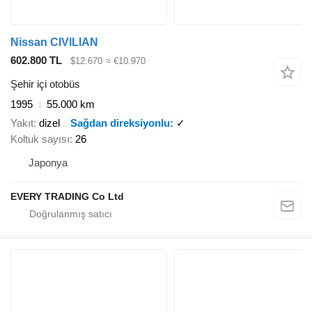
Nissan CIVILIAN
602.800 TL
$12.670
≈ €10.970
Şehir içi otobüs
1995
55.000 km
Yakıt
dizel
Sağdan direksiyonlu
✓
Koltuk sayısı
26
Japonya
EVERY TRADING Co Ltd