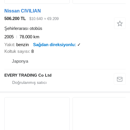
Nissan CIVILIAN
506.200 TL
$10.640
≈ €9.209
Şehirlerarası otobüs
2005
78.000 km
Yakıt
benzin
Sağdan direksiyonlu
✓
Koltuk sayısı
8
Japonya
EVERY TRADING Co Ltd