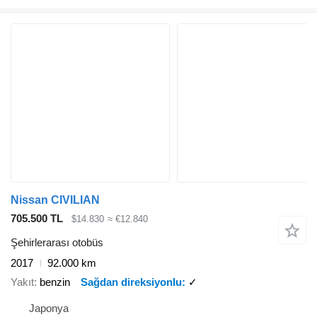
Nissan CIVILIAN
705.500 TL
$14.830
≈ €12.840
Şehirlerarası otobüs
2017
92.000 km
Yakıt
benzin
Sağdan direksiyonlu
✓
Japonya