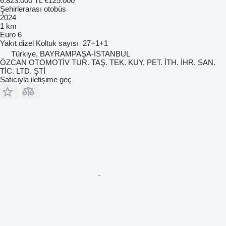
6.823.000 TL
€125.000
Şehirlerarası otobüs
2024
1 km
Euro 6
Yakıt
dizel
Koltuk sayısı
27+1+1
Türkiye, BAYRAMPAŞA-İSTANBUL
ÖZCAN OTOMOTİV TUR. TAŞ. TEK. KUY. PET. İTH. İHR. SAN.
TİC. LTD. ŞTİ
Satıcıyla iletişime geç