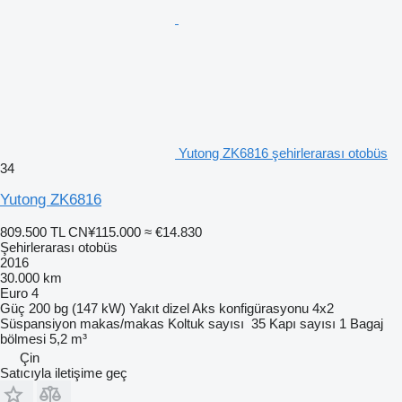
Yutong ZK6816 şehirlerarası otobüs
34
Yutong ZK6816
809.500 TL
CN¥115.000
≈ €14.830
Şehirlerarası otobüs
2016
30.000 km
Euro 4
Güç
200 bg (147 kW)
Yakıt
dizel
Aks konfigürasyonu
4x2
Süspansiyon
makas/makas
Koltuk sayısı
35
Kapı sayısı
1
Bagaj
bölmesi
5,2 m³
Çin
Satıcıyla iletişime geç