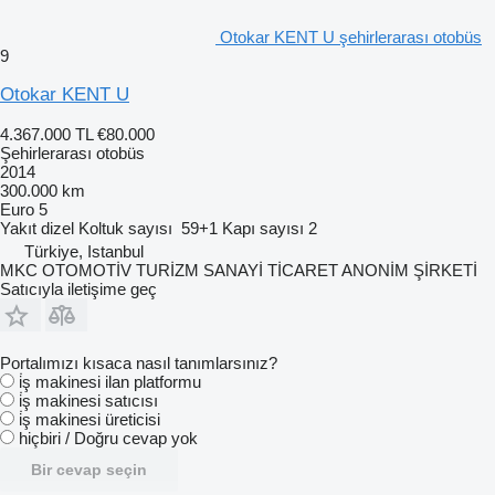
Otokar KENT U şehirlerarası otobüs
9
Otokar KENT U
4.367.000 TL
€80.000
Şehirlerarası otobüs
2014
300.000 km
Euro 5
Yakıt
dizel
Koltuk sayısı
59+1
Kapı sayısı
2
Türkiye, Istanbul
MKC OTOMOTİV TURİZM SANAYİ TİCARET ANONİM ŞİRKETİ
Satıcıyla iletişime geç
Portalımızı kısaca nasıl tanımlarsınız?
i̇ş makinesi ilan platformu
i̇ş makinesi satıcısı
i̇ş makinesi üreticisi
hiçbiri / Doğru cevap yok
Bir cevap seçin