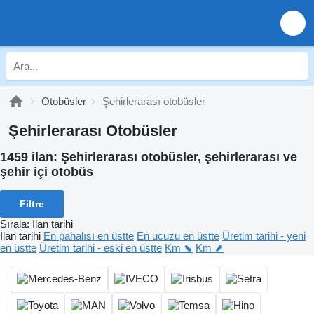
Otobüsler
Şehirlerarası otobüsler
Şehirlerarası Otobüsler
1459 ilan:
Şehirlerarası otobüsler, şehirlerarası ve
şehir içi otobüs
Filtre
Sırala
:
İlan tarihi
İlan tarihi
En pahalısı en üstte
En ucuzu en üstte
Üretim tarihi - yeni
en üstte
Üretim tarihi - eski en üstte
Km ⬊
Km ⬈