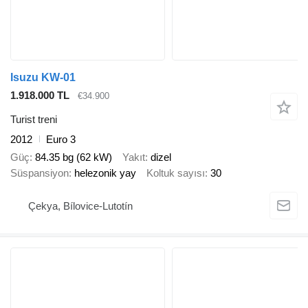
Isuzu KW-01
1.918.000 TL
€34.900
Turist treni
2012
Euro 3
Güç
84.35 bg (62 kW)
Yakıt
dizel
Süspansiyon
helezonik yay
Koltuk sayısı
30
Çekya, Bílovice-Lutotín