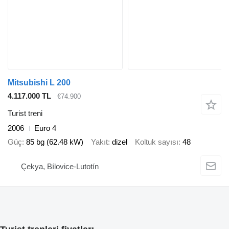
Mitsubishi L 200
4.117.000 TL
€74.900
Turist treni
2006
Euro 4
Güç
85 bg (62.48 kW)
Yakıt
dizel
Koltuk sayısı
48
Çekya, Bílovice-Lutotín