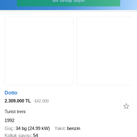
Bir cevap seçin
Dotto
2.309.000 TL
€42.000
Turist treni
1992
Güç
34 bg (24.99 kW)
Yakıt
benzin
Koltuk sayısı
54