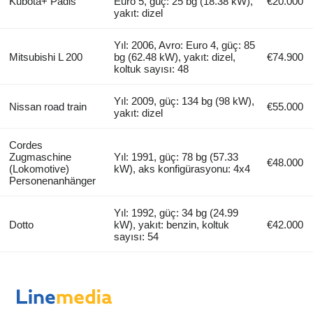
Kubota+ Padis
Euro 5, güç: 25 bg (18.38 kW),
€20.000
yakıt: dizel
Yıl: 2006, Avro: Euro 4, güç: 85
Mitsubishi L 200
bg (62.48 kW), yakıt: dizel,
€74.900
koltuk sayısı: 48
Yıl: 2009, güç: 134 bg (98 kW),
Nissan road train
€55.000
yakıt: dizel
Cordes
Zugmaschine
Yıl: 1991, güç: 78 bg (57.33
€48.000
(Lokomotive)
kW), aks konfigürasyonu: 4x4
Personenanhänger
Yıl: 1992, güç: 34 bg (24.99
Dotto
kW), yakıt: benzin, koltuk
€42.000
sayısı: 54