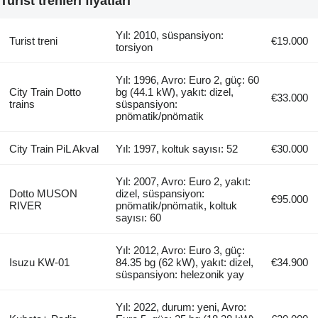
Turist trenleri fiyatları
Yıl: 2010, süspansiyon:
Turist treni
€19.000
torsiyon
Yıl: 1996, Avro: Euro 2, güç: 60
City Train Dotto
bg (44.1 kW), yakıt: dizel,
€33.000
trains
süspansiyon:
pnömatik/pnömatik
City Train PiL Akval
Yıl: 1997, koltuk sayısı: 52
€30.000
Yıl: 2007, Avro: Euro 2, yakıt:
Dotto MUSON
dizel, süspansiyon:
€95.000
RIVER
pnömatik/pnömatik, koltuk
sayısı: 60
Yıl: 2012, Avro: Euro 3, güç:
Isuzu KW-01
84.35 bg (62 kW), yakıt: dizel,
€34.900
süspansiyon: helezonik yay
Yıl: 2022, durum: yeni, Avro: