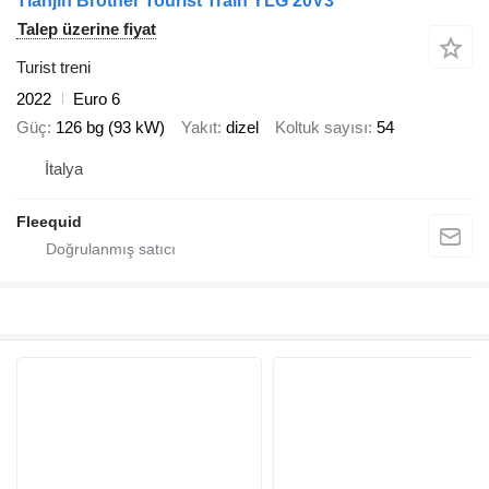
Tianjin Brother Tourist Train YLG 20V3
Talep üzerine fiyat
Turist treni
2022
Euro 6
Güç
126 bg (93 kW)
Yakıt
dizel
Koltuk sayısı
54
İtalya
Fleequid