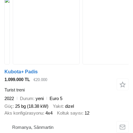
Kubota+ Padis
1.099.000 TL
€20.000
Turist treni
2022
Durum
yeni
Euro 5
Güç
25 bg (18.38 kW)
Yakıt
dizel
Aks konfigürasyonu
4x4
Koltuk sayısı
12
Romanya, Sânmartin