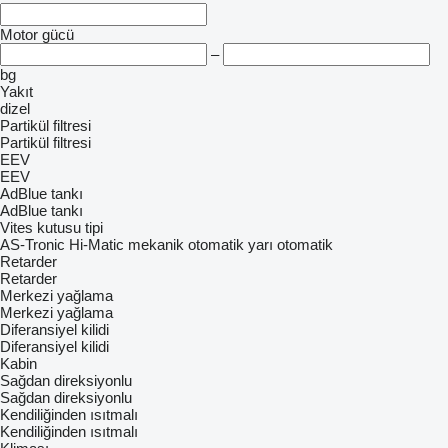
Motor gücü
–
bg
Yakıt
dizel
Partikül filtresi
Partikül filtresi
EEV
EEV
AdBlue tankı
AdBlue tankı
Vites kutusu tipi
AS-Tronic
Hi-Matic
mekanik
otomatik
yarı otomatik
Retarder
Retarder
Merkezi yağlama
Merkezi yağlama
Diferansiyel kilidi
Diferansiyel kilidi
Kabin
Sağdan direksiyonlu
Sağdan direksiyonlu
Kendiliğinden ısıtmalı
Kendiliğinden ısıtmalı