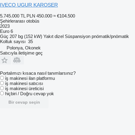
IVECO UGUR KAROSER
5.745.000 TL
PLN 450.000
≈ €104.500
Şehirlerarası otobüs
2023
Euro 6
Güç
207 bg (152 kW)
Yakıt
dizel
Süspansiyon
pnömatik/pnömatik
Koltuk sayısı
35
Polonya, Okonek
Satıcıyla iletişime geç
Portalımızı kısaca nasıl tanımlarsınız?
i̇ş makinesi ilan platformu
i̇ş makinesi satıcısı
i̇ş makinesi üreticisi
hiçbiri / Doğru cevap yok
Bir cevap seçin