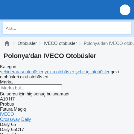
Otobüsler
IVECO otobüsler
Polonya'dan IVECO otobü
Polonya'dan IVECO Otobüsler
Kategori
şehirlerarası otobüsler
yolcu otobüsler
şehir içi otobüsler
gezi
otobüsleri
okul otobüsleri
Marka
Bu sorgu için hiç sonuç bulunamadı
A10
H7
Probus
Futura
Magiq
IVECO
Crossway
Daily
Daily 65
Daily 65C17