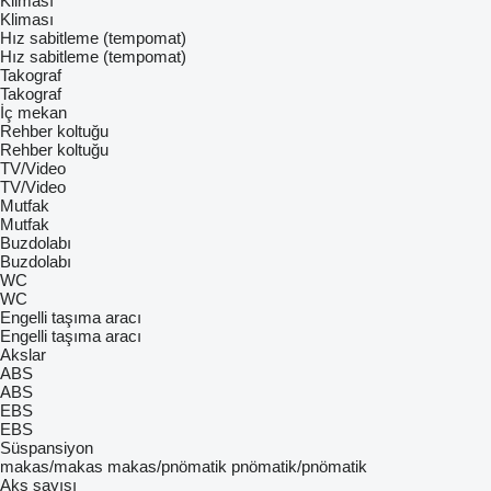
Kliması
Kliması
Hız sabitleme (tempomat)
Hız sabitleme (tempomat)
Takograf
Takograf
İç mekan
Rehber koltuğu
Rehber koltuğu
TV/Video
TV/Video
Mutfak
Mutfak
Buzdolabı
Buzdolabı
WC
WC
Engelli taşıma aracı
Engelli taşıma aracı
Akslar
ABS
ABS
EBS
EBS
Süspansiyon
makas/makas
makas/pnömatik
pnömatik/pnömatik
Aks sayısı