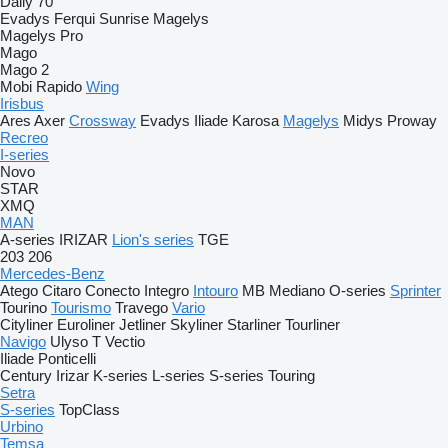
Daily 70
Evadys
Ferqui Sunrise
Magelys
Magelys Pro
Mago
Mago 2
Mobi
Rapido
Wing
Irisbus
Ares
Axer
Crossway
Evadys
Iliade
Karosa
Magelys
Midys
Proway
Recreo
I-series
Novo
STAR
XMQ
MAN
A-series
IRIZAR
Lion's series
TGE
203
206
Mercedes-Benz
Atego
Citaro
Conecto
Integro
Intouro
MB
Mediano
O-series
Sprinter
Tourino
Tourismo
Travego
Vario
Cityliner
Euroliner
Jetliner
Skyliner
Starliner
Tourliner
Navigo
Ulyso T
Vectio
Iliade
Ponticelli
Century
Irizar
K-series
L-series
S-series
Touring
Setra
S-series
TopClass
Urbino
Temsa