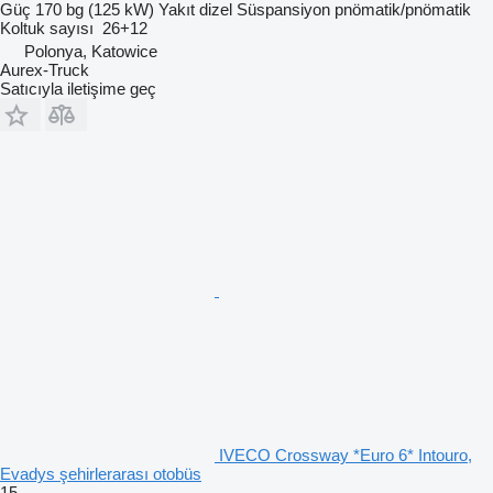
Güç
170 bg (125 kW)
Yakıt
dizel
Süspansiyon
pnömatik/pnömatik
Koltuk sayısı
26+12
Polonya, Katowice
Aurex-Truck
Satıcıyla iletişime geç
IVECO Crossway *Euro 6* Intouro,
Evadys şehirlerarası otobüs
15