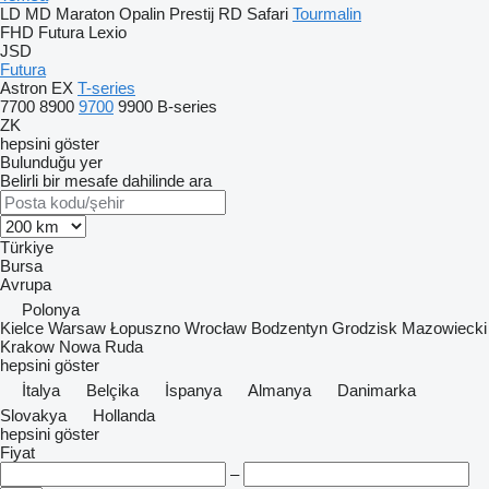
LD
MD
Maraton
Opalin
Prestij
RD
Safari
Tourmalin
FHD
Futura
Lexio
JSD
Futura
Astron
EX
T-series
7700
8900
9700
9900
B-series
ZK
hepsini göster
Bulunduğu yer
Belirli bir mesafe dahilinde ara
Türkiye
Bursa
Avrupa
Polonya
Kielce
Warsaw
Łopuszno
Wrocław
Bodzentyn
Grodzisk Mazowiecki
Krakow
Nowa Ruda
hepsini göster
İtalya
Belçika
İspanya
Almanya
Danimarka
Slovakya
Hollanda
hepsini göster
Fiyat
–