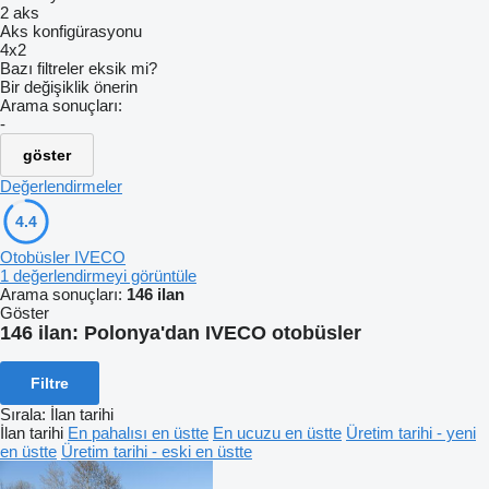
2 aks
Aks konfigürasyonu
4x2
Bazı filtreler eksik mi?
Bir değişiklik önerin
Arama sonuçları:
-
göster
Değerlendirmeler
4.4
Otobüsler IVECO
1 değerlendirmeyi görüntüle
Arama sonuçları:
146 ilan
Göster
146 ilan:
Polonya'dan IVECO otobüsler
Filtre
Sırala
:
İlan tarihi
İlan tarihi
En pahalısı en üstte
En ucuzu en üstte
Üretim tarihi - yeni
en üstte
Üretim tarihi - eski en üstte