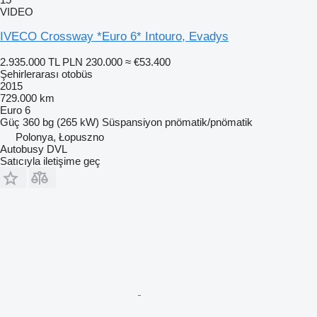
VIDEO
IVECO Crossway *Euro 6* Intouro, Evadys
2.935.000 TL
PLN 230.000
≈ €53.400
Şehirlerarası otobüs
2015
729.000 km
Euro 6
Güç
360 bg (265 kW)
Süspansiyon
pnömatik/pnömatik
Polonya, Łopuszno
Autobusy DVL
Satıcıyla iletişime geç