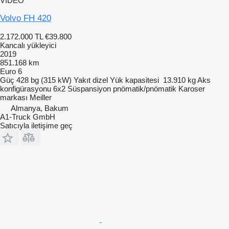
VIDEO
Volvo FH 420
2.172.000 TL
€39.800
Kancalı yükleyici
2019
851.168 km
Euro 6
Güç
428 bg (315 kW)
Yakıt
dizel
Yük kapasitesi
13.910 kg
Aks
konfigürasyonu
6x2
Süspansiyon
pnömatik/pnömatik
Karoser
markası
Meiller
Almanya, Bakum
A1-Truck GmbH
Satıcıyla iletişime geç