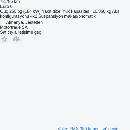
78.786 km
Euro 6
Güç
250 bg (184 kW)
Yakıt
dizel
Yük kapasitesi
10.960 kg
Aks
konfigürasyonu
4x2
Süspansiyon
makas/pnömatik
Almanya, Jestetten
Motortrade SA
Satıcıyla iletişime geç
Volvo FMX 380 kancalı yükleyici