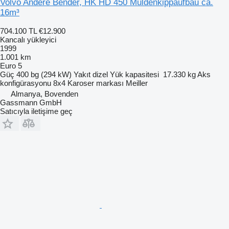
Volvo Andere Bender, HK HD 450 Muldenkippaufbau ca.
16m³
704.100 TL
€12.900
Kancalı yükleyici
1999
1.001 km
Euro 5
Güç
400 bg (294 kW)
Yakıt
dizel
Yük kapasitesi
17.330 kg
Aks
konfigürasyonu
8x4
Karoser markası
Meiller
Almanya, Bovenden
Gassmann GmbH
Satıcıyla iletişime geç