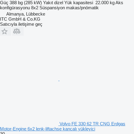
Güç
388 bg (285 kW)
Yakıt
dizel
Yük kapasitesi
22.000 kg
Aks
konfigürasyonu
8x2
Süspansiyon
makas/pnömatik
Almanya, Lübbecke
ITC GmbH & Co.KG
Satıcıyla iletişime geç
Volvo FE 330 62 TR CNG Erdgas
Motor-Engine 6x2 lenk-liftachse kancalı yükleyici
30