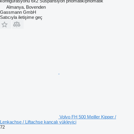
konfigürasyonu
6x2
Süspansiyon
pnömatik/pnömatik
Almanya, Bovenden
Gassmann GmbH
Satıcıyla iletişime geç
Volvo FH 500 Meiller Kipper /
Lenkachse / Liftachse kancalı yükleyici
72