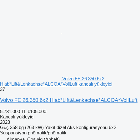
Volvo FE 26.350 6x2
Hiab*Lift&Lenkachse*ALCOA*VollLuft kancalı yükleyici
37
Volvo FE 26.350 6x2 Hiab*Lift&Lenkachse*ALCOA*VollLuft
5.731.000 TL
€105.000
Kancalı yükleyici
2023
Güç
358 bg (263 kW)
Yakıt
dizel
Aks konfigürasyonu
6x2
Süspansiyon
pnömatik/pnömatik
Almanya, Coswig (Anhalt)