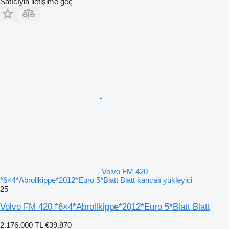
Satıcıyla iletişime geç
Volvo FM 420
*6×4*Abrollkippe*2012*Euro 5*Blatt Blatt kancalı yükleyici
25
Volvo FM 420 *6×4*Abrollkippe*2012*Euro 5*Blatt Blatt
2.176.000 TL
€39.870