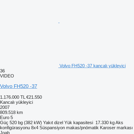
Volvo FH520 -37 kancalı yükleyici
36
VIDEO
Volvo FH520 -37
1.176.000 TL
€21.550
Kancalı yükleyici
2007
809.518 km
Euro 5
Güç
520 bg (382 kW)
Yakıt
dizel
Yük kapasitesi
17.330 kg
Aks
konfigürasyonu
8x4
Süspansiyon
makas/pnömatik
Karoser markası
Joab