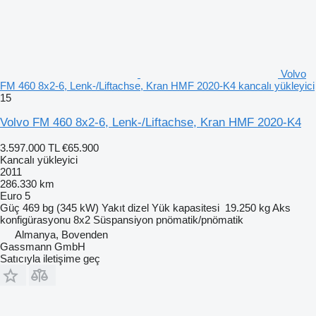
Volvo
FM 460 8x2-6, Lenk-/Liftachse, Kran HMF 2020-K4 kancalı yükleyici
15
Volvo FM 460 8x2-6, Lenk-/Liftachse, Kran HMF 2020-K4
3.597.000 TL
€65.900
Kancalı yükleyici
2011
286.330 km
Euro 5
Güç
469 bg (345 kW)
Yakıt
dizel
Yük kapasitesi
19.250 kg
Aks
konfigürasyonu
8x2
Süspansiyon
pnömatik/pnömatik
Almanya, Bovenden
Gassmann GmbH
Satıcıyla iletişime geç