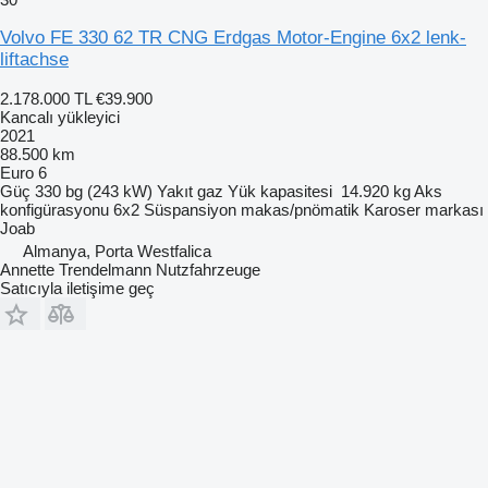
Volvo FE 330 62 TR CNG Erdgas Motor-Engine 6x2 lenk-
liftachse
2.178.000 TL
€39.900
Kancalı yükleyici
2021
88.500 km
Euro 6
Güç
330 bg (243 kW)
Yakıt
gaz
Yük kapasitesi
14.920 kg
Aks
konfigürasyonu
6x2
Süspansiyon
makas/pnömatik
Karoser markası
Joab
Almanya, Porta Westfalica
Annette Trendelmann Nutzfahrzeuge
Satıcıyla iletişime geç