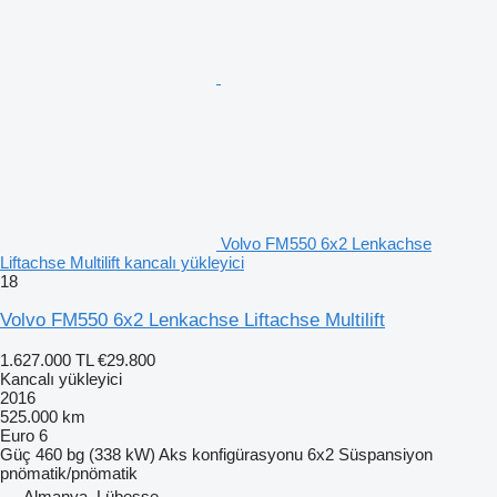
Volvo FM550 6x2 Lenkachse
Liftachse Multilift kancalı yükleyici
18
Volvo FM550 6x2 Lenkachse Liftachse Multilift
1.627.000 TL
€29.800
Kancalı yükleyici
2016
525.000 km
Euro 6
Güç
460 bg (338 kW)
Aks konfigürasyonu
6x2
Süspansiyon
pnömatik/pnömatik
Almanya, Lübesse