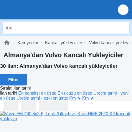
Kamyonlar
Kancalı yükleyiciler
Volvo kancalı yükleyici
Almanya'dan Volvo Kancalı Yükleyiciler
30 ilan:
Almanya'dan Volvo kancalı yükleyiciler
Filtre
Sırala
:
İlan tarihi
İlan tarihi
En pahalısı en üstte
En ucuzu en üstte
Üretim tarihi - yeni
en üstte
Üretim tarihi - eski en üstte
Km ⬊
Km ⬈