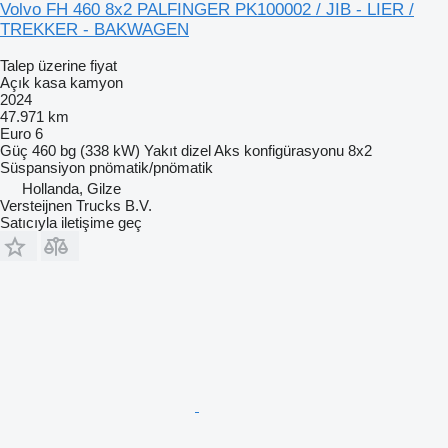
Volvo FH 460 8x2 PALFINGER PK100002 / JIB - LIER /
TREKKER - BAKWAGEN
Talep üzerine fiyat
Açık kasa kamyon
2024
47.971 km
Euro 6
Güç
460 bg (338 kW)
Yakıt
dizel
Aks konfigürasyonu
8x2
Süspansiyon
pnömatik/pnömatik
Hollanda, Gilze
Versteijnen Trucks B.V.
Satıcıyla iletişime geç