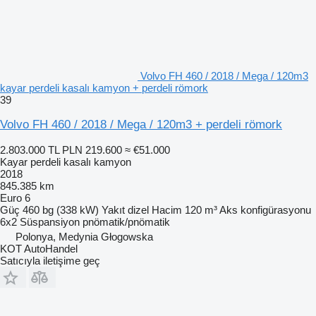
Volvo FH 460 / 2018 / Mega / 120m3
kayar perdeli kasalı kamyon + perdeli römork
39
Volvo FH 460 / 2018 / Mega / 120m3 + perdeli römork
2.803.000 TL
PLN 219.600
≈ €51.000
Kayar perdeli kasalı kamyon
2018
845.385 km
Euro 6
Güç
460 bg (338 kW)
Yakıt
dizel
Hacim
120 m³
Aks konfigürasyonu
6x2
Süspansiyon
pnömatik/pnömatik
Polonya, Medynia Głogowska
KOT AutoHandel
Satıcıyla iletişime geç