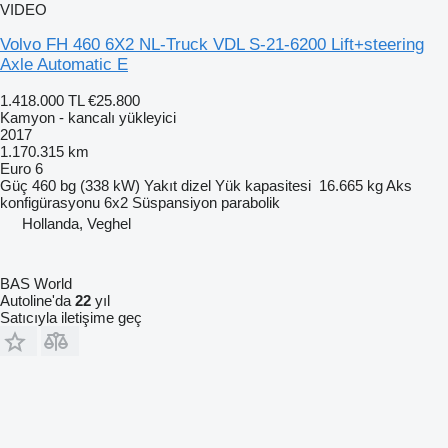
VIDEO
Volvo FH 460 6X2 NL-Truck VDL S-21-6200 Lift+steering
Axle Automatic E
1.418.000 TL
€25.800
Kamyon - kancalı yükleyici
2017
1.170.315 km
Euro 6
Güç
460 bg (338 kW)
Yakıt
dizel
Yük kapasitesi
16.665 kg
Aks
konfigürasyonu
6x2
Süspansiyon
parabolik
Hollanda, Veghel
BAS World
Autoline'da
22
yıl
Satıcıyla iletişime geç