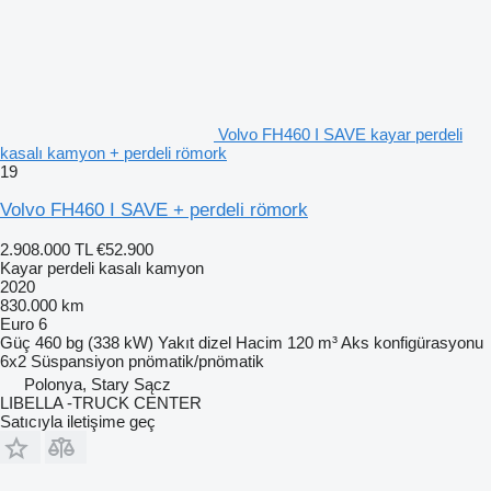
Volvo FH460 I SAVE kayar perdeli
kasalı kamyon + perdeli römork
19
Volvo FH460 I SAVE + perdeli römork
2.908.000 TL
€52.900
Kayar perdeli kasalı kamyon
2020
830.000 km
Euro 6
Güç
460 bg (338 kW)
Yakıt
dizel
Hacim
120 m³
Aks konfigürasyonu
6x2
Süspansiyon
pnömatik/pnömatik
Polonya, Stary Sącz
LIBELLA -TRUCK CENTER
Satıcıyla iletişime geç