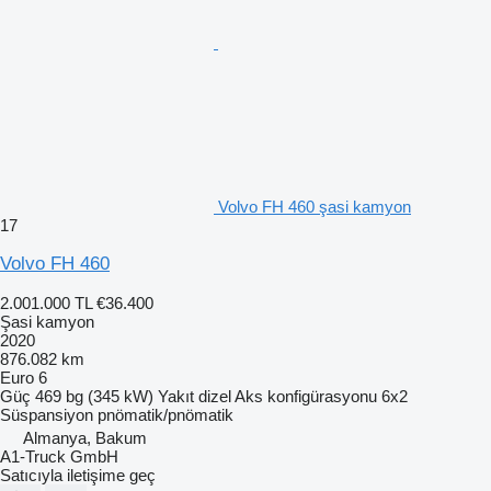
Volvo FH 460 şasi kamyon
17
Volvo FH 460
2.001.000 TL
€36.400
Şasi kamyon
2020
876.082 km
Euro 6
Güç
469 bg (345 kW)
Yakıt
dizel
Aks konfigürasyonu
6x2
Süspansiyon
pnömatik/pnömatik
Almanya, Bakum
A1-Truck GmbH
Satıcıyla iletişime geç