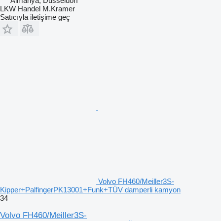
Almanya, Dusseldorf
LKW Handel M.Kramer
Satıcıyla iletişime geç
Volvo FH460/Meiller3S-
Kipper+PalfingerPK13001+Funk+TÜV damperli kamyon
34
Volvo FH460/Meiller3S-