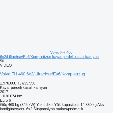
Volvo FH 460
6x2/Liftachse/Eu6/Komplettzug kayar perdeli kasalı kamyon
50
VIDEO
Volvo FH 460 6x2/Liftachse/Eu6/Komplettzug
1.978.000 TL
€35.990
Kayar perdeli kasalı kamyon
2017
1.030.074 km
Euro 6
Güç
469 bg (345 kW)
Yakıt
dizel
Yük kapasitesi
14.830 kg
Aks
konfigürasyonu
6x2
Süspansiyon
makas/pnömatik