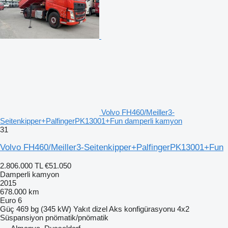
Volvo FH460/Meiller3-
Seitenkipper+PalfingerPK13001+Fun damperli kamyon
31
Volvo FH460/Meiller3-Seitenkipper+PalfingerPK13001+Fun
2.806.000 TL
€51.050
Damperli kamyon
2015
678.000 km
Euro 6
Güç
469 bg (345 kW)
Yakıt
dizel
Aks konfigürasyonu
4x2
Süspansiyon
pnömatik/pnömatik