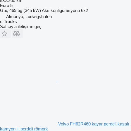
532.200 km
Euro 5
Güç
469 bg (345 kW)
Aks konfigürasyonu
6x2
Almanya, Ludwigshafen
e-Trucks
Satıcıyla iletişime geç
Volvo FH62R460 kayar perdeli kasalı
kamyon + perdeli römork