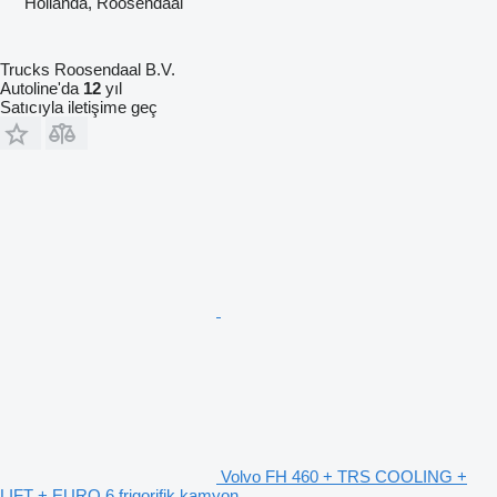
Hollanda, Roosendaal
Trucks Roosendaal B.V.
Autoline'da
12
yıl
Satıcıyla iletişime geç
Volvo FH 460 + TRS COOLING +
LIFT + EURO 6 frigorifik kamyon