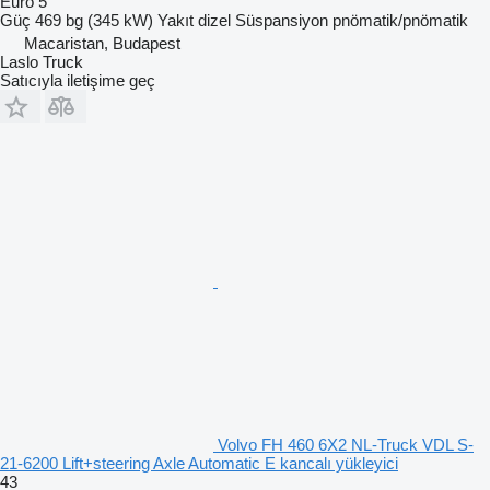
Euro 5
Güç
469 bg (345 kW)
Yakıt
dizel
Süspansiyon
pnömatik/pnömatik
Macaristan, Budapest
Laslo Truck
Satıcıyla iletişime geç
Volvo FH 460 6X2 NL-Truck VDL S-
21-6200 Lift+steering Axle Automatic E kancalı yükleyici
43