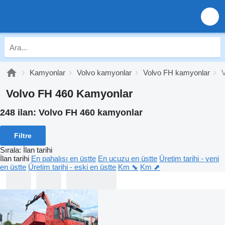
Kamyonlar
Volvo kamyonlar
Volvo FH kamyonlar
Volvo FH 460 Kamyonlar
248 ilan:
Volvo FH 460 kamyonlar
Filtre
Sırala
:
İlan tarihi
İlan tarihi
En pahalısı en üstte
En ucuzu en üstte
Üretim tarihi - yeni
en üstte
Üretim tarihi - eski en üstte
Km ⬊
Km ⬈