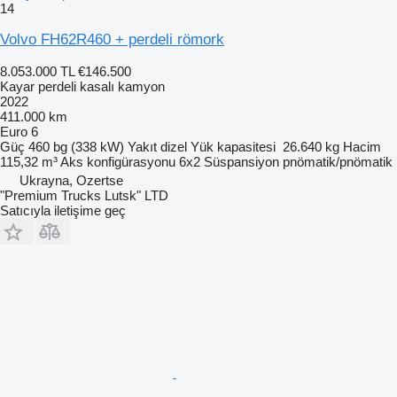
14
Volvo FH62R460 + perdeli römork
8.053.000 TL
€146.500
Kayar perdeli kasalı kamyon
2022
411.000 km
Euro 6
Güç
460 bg (338 kW)
Yakıt
dizel
Yük kapasitesi
26.640 kg
Hacim
115,32 m³
Aks konfigürasyonu
6x2
Süspansiyon
pnömatik/pnömatik
Ukrayna, Ozertse
"Premium Trucks Lutsk" LTD
Satıcıyla iletişime geç