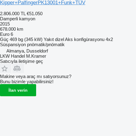
Kipper+PalfingerPK13001+Funk+TÜV
2.806.000 TL
€51.050
Damperli kamyon
2015
678.000 km
Euro 6
Güç
469 bg (345 kW)
Yakıt
dizel
Aks konfigürasyonu
4x2
Süspansiyon
pnömatik/pnömatik
Almanya, Dusseldorf
LKW Handel M.Kramer
Satıcıyla iletişime geç
Makine veya araç mı satıyorsunuz?
Bunu bizimle yapabilirsiniz!
İlan verin