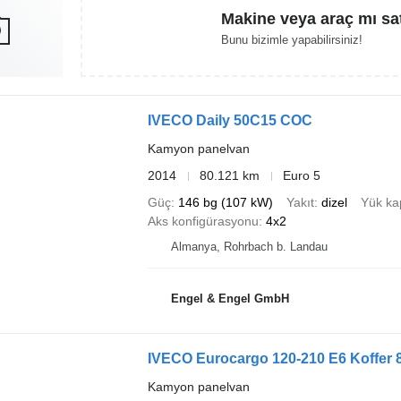
Makine veya araç mı sa
Bunu bizimle yapabilirsiniz!
IVECO Daily 50C15 COC
Kamyon panelvan
2014
80.121 km
Euro 5
Güç
146 bg (107 kW)
Yakıt
dizel
Yük ka
Aks konfigürasyonu
4x2
Almanya, Rohrbach b. Landau
Engel & Engel GmbH
IVECO Eurocargo 120-210 E6 Koffer
Kamyon panelvan