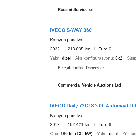
Rossini Service srl
IVECO S-WAY 360
Kamyon panelvan
2022
213.035 km
Euro 6
Yakıt
dizel
Aks konfigürasyonu
6x2
Süsp
Birleşik Krallık, Doncaster
Commercial Vehicle Auctions Ltd
IVECO Daily 72C18 3.0L Automaat 1
Kamyon panelvan
2019
152.421 km
Euro 6
Güç
180 bg (132 kW)
Yakıt
dizel
Yük ka