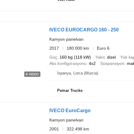
IVECO EUROCARGO 160 - 250
Kamyon panelvan
2017
180.000 km
Euro 6
Güç
160 bg (118 kW)
Yakıt
dizel
Yük kap
Aks konfigürasyonu
4x2
Süspansiyon
mak
İspanya, Lorca (Murcia)
VIDEO
Pemar Trucks
IVECO EuroCargo
Kamyon panelvan
2001
322.498 km