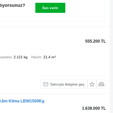
tıyorsunuz?
İlan verin
555.200 TL
pasitesi
2.121 kg
Hacim
21,4 m³
Satıcıyla iletişime geç
 8,6m Klima LBW1500Kg
1.638.000 TL