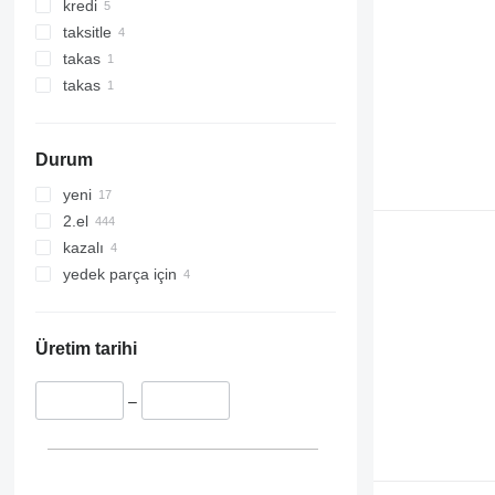
kredi
taksitle
takas
takas
Durum
yeni
2.el
kazalı
yedek parça için
Üretim tarihi
–