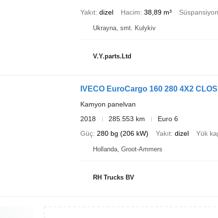
Yakıt
dizel
Hacim
38,89 m³
Süspansiyo
Ukrayna, smt. Kulykiv
V.Y.parts.Ltd
IVECO EuroCargo 160 280 4X2 CLO
Kamyon panelvan
2018
285.553 km
Euro 6
Güç
280 bg (206 kW)
Yakıt
dizel
Yük ka
Hollanda, Groot-Ammers
RH Trucks BV