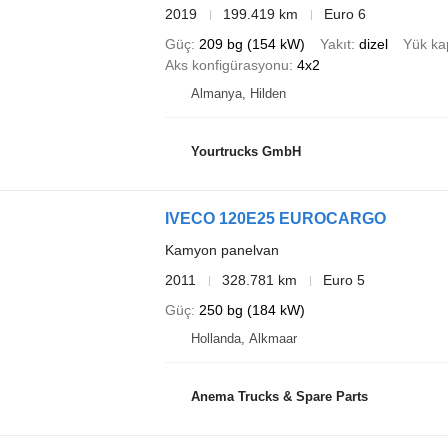
2019
199.419 km
Euro 6
Güç
209 bg (154 kW)
Yakıt
dizel
Yük ka
Aks konfigürasyonu
4x2
Almanya, Hilden
Yourtrucks GmbH
IVECO 120E25 EUROCARGO
Kamyon panelvan
2011
328.781 km
Euro 5
Güç
250 bg (184 kW)
Hollanda, Alkmaar
Anema Trucks & Spare Parts