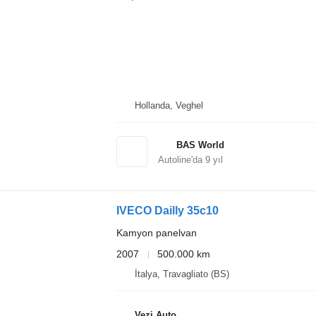
Hollanda, Veghel
BAS World
Autoline'da
9
yıl
IVECO Dailly 35c10
Kamyon panelvan
2007
500.000 km
İtalya, Travagliato (BS)
Vezi Auto