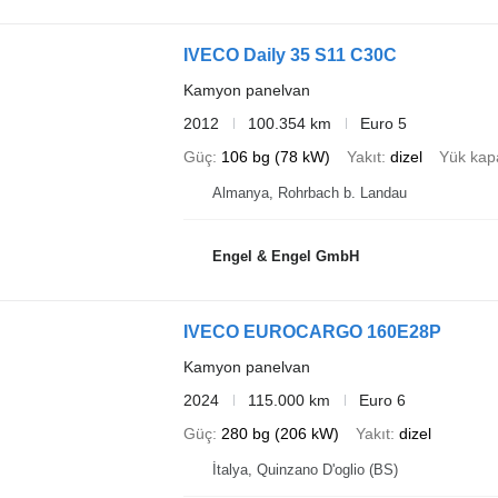
IVECO Daily 35 S11 C30C
Kamyon panelvan
2012
100.354 km
Euro 5
Güç
106 bg (78 kW)
Yakıt
dizel
Yük kapa
Almanya, Rohrbach b. Landau
Engel & Engel GmbH
IVECO EUROCARGO 160E28P
Kamyon panelvan
2024
115.000 km
Euro 6
Güç
280 bg (206 kW)
Yakıt
dizel
İtalya, Quinzano D'oglio (BS)