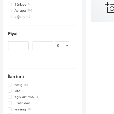
EuroCargo ML75
Türkiye
EuroCargo ML80
Avrupa
EuroCargo ML150
diğerleri
Almanya
EuroCargo ML160
Hollanda
Ukrayna
İtalya
Arjantin
Fiyat
İspanya
Çekya
–
Belçika
Polonya
Macaristan
hepsini göster
İlan türü
satış
kira
açık artırma
üreticiden
leasing