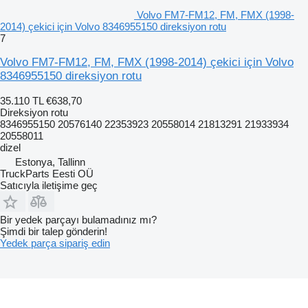
Volvo FM7-FM12, FM, FMX (1998-
2014) çekici için Volvo 8346955150 direksiyon rotu
7
Volvo FM7-FM12, FM, FMX (1998-2014) çekici için Volvo
8346955150 direksiyon rotu
35.110 TL
€638,70
Direksiyon rotu
8346955150 20576140 22353923 20558014 21813291 21933934
20558011
dizel
Estonya, Tallinn
TruckParts Eesti OÜ
Satıcıyla iletişime geç
Bir yedek parçayı bulamadınız mı?
Şimdi bir talep gönderin!
Yedek parça sipariş edin