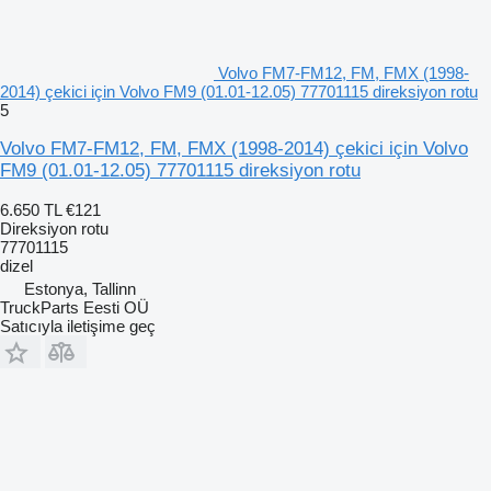
Volvo FM7-FM12, FM, FMX (1998-
2014) çekici için Volvo FM9 (01.01-12.05) 77701115 direksiyon rotu
5
Volvo FM7-FM12, FM, FMX (1998-2014) çekici için Volvo
FM9 (01.01-12.05) 77701115 direksiyon rotu
6.650 TL
€121
Direksiyon rotu
77701115
dizel
Estonya, Tallinn
TruckParts Eesti OÜ
Satıcıyla iletişime geç