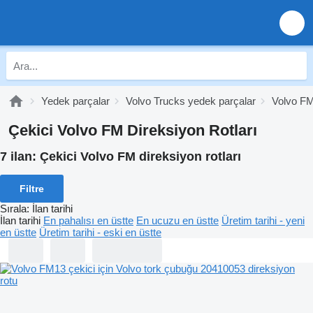
Yedek parçalar
Volvo Trucks yedek parçalar
Volvo FM
Çekici Volvo FM Direksiyon Rotları
7 ilan:
Çekici Volvo FM direksiyon rotları
Filtre
Sırala
:
İlan tarihi
İlan tarihi
En pahalısı en üstte
En ucuzu en üstte
Üretim tarihi - yeni
en üstte
Üretim tarihi - eski en üstte