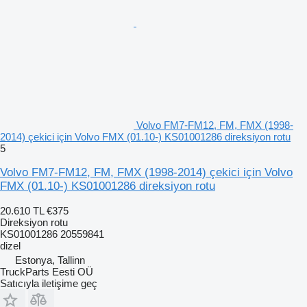
Volvo FM7-FM12, FM, FMX (1998-
2014) çekici için Volvo FMX (01.10-) KS01001286 direksiyon rotu
5
Volvo FM7-FM12, FM, FMX (1998-2014) çekici için Volvo
FMX (01.10-) KS01001286 direksiyon rotu
20.610 TL
€375
Direksiyon rotu
KS01001286 20559841
dizel
Estonya, Tallinn
TruckParts Eesti OÜ
Satıcıyla iletişime geç