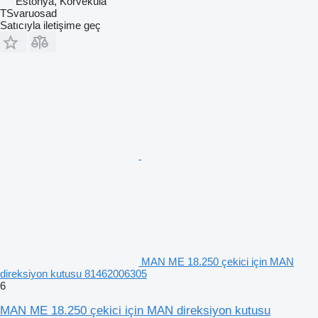
Estonya, Kõrveküla
TSvaruosad
Satıcıyla iletişime geç
MAN ME 18.250 çekici için MAN
direksiyon kutusu 81462006305
6
MAN ME 18.250 çekici için MAN direksiyon kutusu