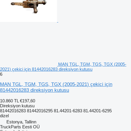
MAN TGL, TGM, TGS, TGX (2005-
2021) çekici için 81442016283 direksiyon kutusu
6
MAN TGL, TGM, TGS, TGX (2005-2021) çekici için
81442016283 direksiyon kutusu
10.860 TL
€197,60
Direksiyon kutusu
81442016283 81442016295 81.44201-6283 81.44201-6295
dizel
Estonya, Tallinn
TruckParts Eesti OÜ