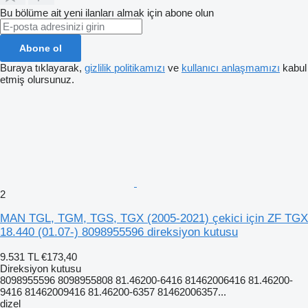
Bu bölüme ait yeni ilanları almak için abone olun
Abone ol
Buraya tıklayarak,
gizlilik politikamızı
ve
kullanıcı anlaşmamızı
kabul
etmiş olursunuz.
2
MAN TGL, TGM, TGS, TGX (2005-2021) çekici için ZF TGX
18.440 (01.07-) 8098955596 direksiyon kutusu
9.531 TL
€173,40
Direksiyon kutusu
8098955596 8098955808 81.46200-6416 81462006416 81.46200-
9416 81462009416 81.46200-6357 81462006357...
dizel