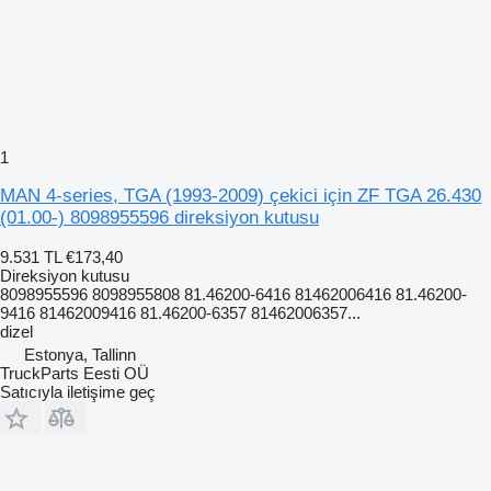
1
MAN 4-series, TGA (1993-2009) çekici için ZF TGA 26.430
(01.00-) 8098955596 direksiyon kutusu
9.531 TL
€173,40
Direksiyon kutusu
8098955596 8098955808 81.46200-6416 81462006416 81.46200-
9416 81462009416 81.46200-6357 81462006357...
dizel
Estonya, Tallinn
TruckParts Eesti OÜ
Satıcıyla iletişime geç