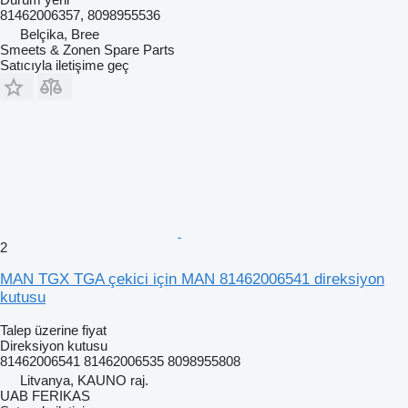
81462006357, 8098955536
Belçika, Bree
Smeets & Zonen Spare Parts
Satıcıyla iletişime geç
2
MAN TGX TGA çekici için MAN 81462006541 direksiyon
kutusu
Talep üzerine fiyat
Direksiyon kutusu
81462006541 81462006535 8098955808
Litvanya, KAUNO raj.
UAB FERIKAS