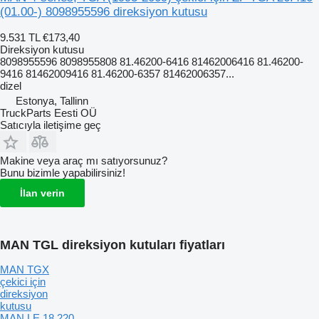
(01.00-) 8098955596 direksiyon kutusu
9.531 TL
€173,40
Direksiyon kutusu
8098955596 8098955808 81.46200-6416 81462006416 81.46200-
9416 81462009416 81.46200-6357 81462006357...
dizel
Estonya, Tallinn
TruckParts Eesti OÜ
Satıcıyla iletişime geç
Makine veya araç mı satıyorsunuz?
Bunu bizimle yapabilirsiniz!
İlan verin
MAN TGL direksiyon kutuları fiyatları
MAN TGX
çekici için
direksiyon
kutusu
MAN LE 18.220