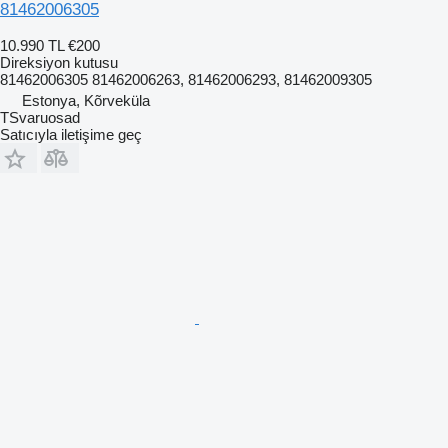
81462006305
10.990 TL
€200
Direksiyon kutusu
81462006305 81462006263, 81462006293, 81462009305
Estonya, Kõrveküla
TSvaruosad
Satıcıyla iletişime geç