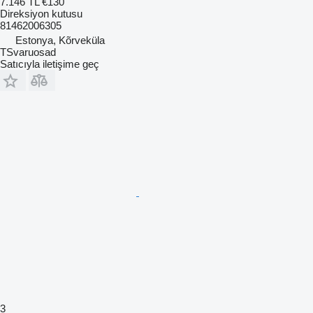
7.146 TL
€130
Direksiyon kutusu
81462006305
Estonya, Kõrveküla
TSvaruosad
Satıcıyla iletişime geç
3