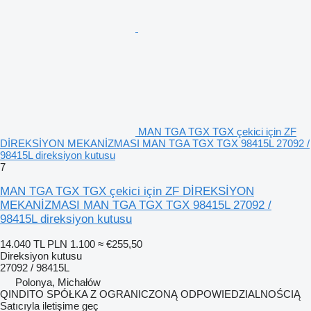
MAN TGA TGX TGX çekici için ZF
DİREKSİYON MEKANİZMASI MAN TGA TGX TGX 98415L 27092 /
98415L direksiyon kutusu
7
MAN TGA TGX TGX çekici için ZF DİREKSİYON
MEKANİZMASI MAN TGA TGX TGX 98415L 27092 /
98415L direksiyon kutusu
14.040 TL
PLN 1.100
≈ €255,50
Direksiyon kutusu
27092 / 98415L
Polonya, Michałów
QINDITO SPÓŁKA Z OGRANICZONĄ ODPOWIEDZIALNOŚCIĄ
Satıcıyla iletişime geç