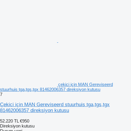
çekici için MAN Gereviseerd
stuurhuis tga,tgs,tgx 81462006357 direksiyon kutusu
7
Çekici için MAN Gereviseerd stuurhuis tga,tgs,tgx
81462006357 direksiyon kutusu
52.220 TL
€950
Direksiyon kutusu
Durum
yeni