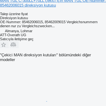
MAN TGL C-300LL+70LL çekici için MAN TGL OE-Nummer:
85462006015 direksiyon kutusu
Talep üzerine fiyat
Direksiyon kutusu
OE-Nummer: 85462006015, 85462009015 Vergleichsnummern
dienen nur zu Vergleichszwecken...
Almanya, Lohmar
ATT-Overath UG
Satıcıyla iletişime geç
"Çekici MAN direksiyon kutuları" bölümündeki diğer
modeller