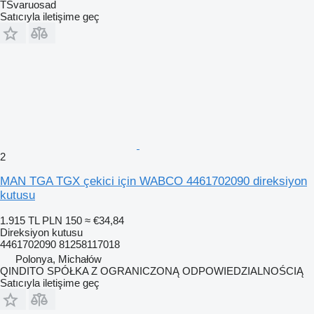
TSvaruosad
Satıcıyla iletişime geç
2
MAN TGA TGX çekici için WABCO 4461702090 direksiyon
kutusu
1.915 TL
PLN 150
≈ €34,84
Direksiyon kutusu
4461702090 81258117018
Polonya, Michałów
QINDITO SPÓŁKA Z OGRANICZONĄ ODPOWIEDZIALNOŚCIĄ
Satıcıyla iletişime geç