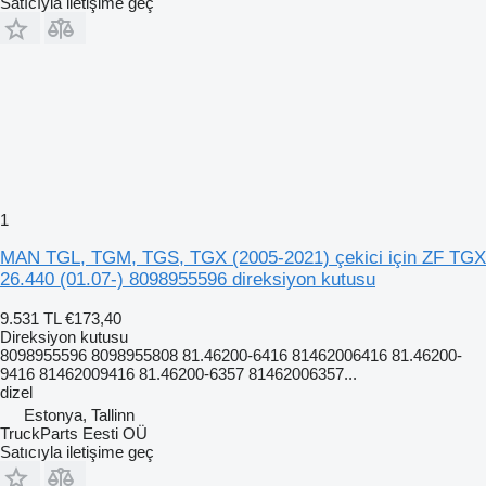
Satıcıyla iletişime geç
1
MAN TGL, TGM, TGS, TGX (2005-2021) çekici için ZF TGX
26.440 (01.07-) 8098955596 direksiyon kutusu
9.531 TL
€173,40
Direksiyon kutusu
8098955596 8098955808 81.46200-6416 81462006416 81.46200-
9416 81462009416 81.46200-6357 81462006357...
dizel
Estonya, Tallinn
TruckParts Eesti OÜ
Satıcıyla iletişime geç