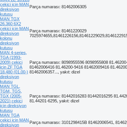
çekici için MAN
Parça numarası: 81462006305
direksiyon
kutusu
MAN TGX
26.360 6X2
çekici için MAN
Parça numarası: 81461220029
direksiyon
7025974655,81461226156,81461229029,814612291
kolonu
direksiyon
kutusu
MAN 4-series,
TGA (1993-
2009) çekici
Parça numarası: 8098955596 8098955808 81.46200
için ZF TGA
81462006416 81.46200-9416 81462009416 81.4620
18.480 (01.00-)
81462006357..., yakıt: dizel
direksiyon
kutusu
MAN TGL,
TGM, TGS,
TGX (2005-
Parça numarası: 81442016283 81442016295 81.442
2021) çekici
81.44201-6295, yakıt: dizel
için direksiyon
kutusu
MAN TGA
çekici için MAN
Parça numarası: 3101298415B 81462006541, 8146
direksiyon