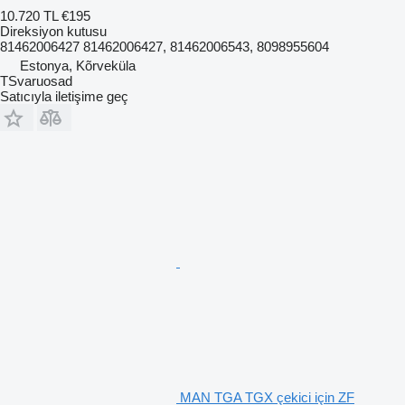
10.720 TL
€195
Direksiyon kutusu
81462006427 81462006427, 81462006543, 8098955604
Estonya, Kõrveküla
TSvaruosad
Satıcıyla iletişime geç
MAN TGA TGX çekici için ZF