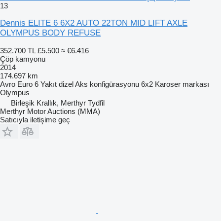
13
Dennis ELITE 6 6X2 AUTO 22TON MID LIFT AXLE
OLYMPUS BODY REFUSE
352.700 TL
£5.500
≈ €6.416
Çöp kamyonu
2014
174.697 km
Avro
Euro 6
Yakıt
dizel
Aks konfigürasyonu
6x2
Karoser markası
Olympus
Birleşik Krallık, Merthyr Tydfil
Merthyr Motor Auctions (MMA)
Satıcıyla iletişime geç