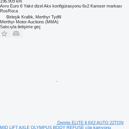
196.909 km
Avro
Euro 6
Yakıt
dizel
Aks konfigürasyonu
6x2
Karoser markası
RosRoca
Birleşik Krallık, Merthyr Tydfil
Merthyr Motor Auctions (MMA)
Satıcıyla iletişime geç
Dennis ELITE 6 6X2 AUTO 22TON
MID LIFT AXLE OLYMPUS BODY REFUSE çöp kamyonu