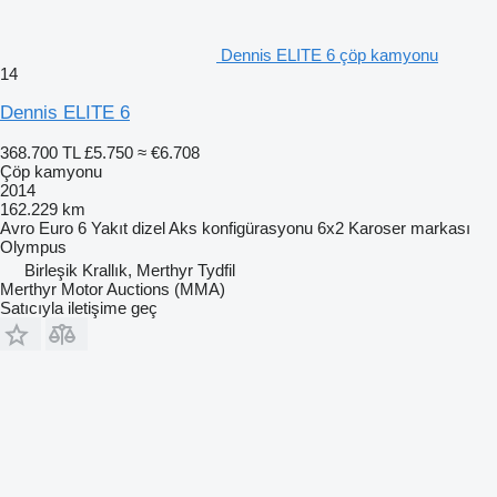
Dennis ELITE 6 çöp kamyonu
14
Dennis ELITE 6
368.700 TL
£5.750
≈ €6.708
Çöp kamyonu
2014
162.229 km
Avro
Euro 6
Yakıt
dizel
Aks konfigürasyonu
6x2
Karoser markası
Olympus
Birleşik Krallık, Merthyr Tydfil
Merthyr Motor Auctions (MMA)
Satıcıyla iletişime geç