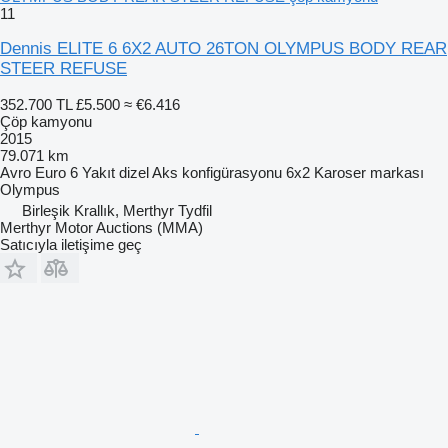
11
Dennis ELITE 6 6X2 AUTO 26TON OLYMPUS BODY REAR
STEER REFUSE
352.700 TL
£5.500
≈ €6.416
Çöp kamyonu
2015
79.071 km
Avro
Euro 6
Yakıt
dizel
Aks konfigürasyonu
6x2
Karoser markası
Olympus
Birleşik Krallık, Merthyr Tydfil
Merthyr Motor Auctions (MMA)
Satıcıyla iletişime geç