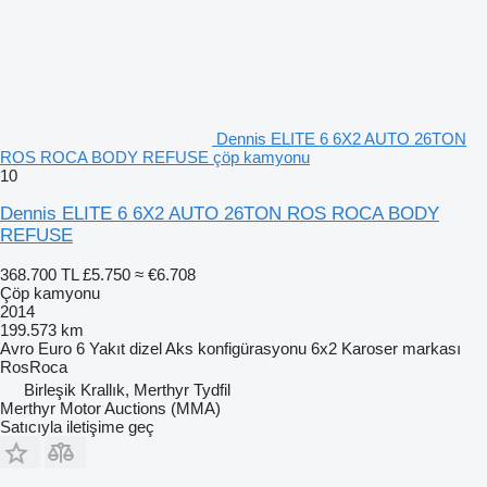
Dennis ELITE 6 6X2 AUTO 26TON
ROS ROCA BODY REFUSE çöp kamyonu
10
Dennis ELITE 6 6X2 AUTO 26TON ROS ROCA BODY
REFUSE
368.700 TL
£5.750
≈ €6.708
Çöp kamyonu
2014
199.573 km
Avro
Euro 6
Yakıt
dizel
Aks konfigürasyonu
6x2
Karoser markası
RosRoca
Birleşik Krallık, Merthyr Tydfil
Merthyr Motor Auctions (MMA)
Satıcıyla iletişime geç