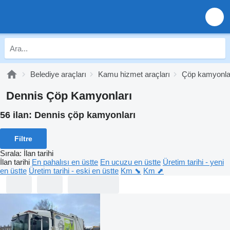
Belediye araçları
Kamu hizmet araçları
Çöp kamyonla
Dennis Çöp Kamyonları
56 ilan:
Dennis çöp kamyonları
Filtre
Sırala
:
İlan tarihi
İlan tarihi
En pahalısı en üstte
En ucuzu en üstte
Üretim tarihi - yeni
en üstte
Üretim tarihi - eski en üstte
Km ⬊
Km ⬈