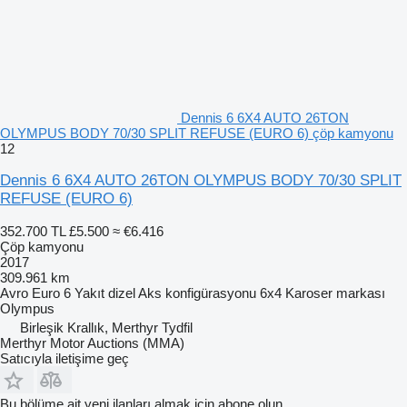
Dennis 6 6X4 AUTO 26TON
OLYMPUS BODY 70/30 SPLIT REFUSE (EURO 6) çöp kamyonu
12
Dennis 6 6X4 AUTO 26TON OLYMPUS BODY 70/30 SPLIT
REFUSE (EURO 6)
352.700 TL
£5.500
≈ €6.416
Çöp kamyonu
2017
309.961 km
Avro
Euro 6
Yakıt
dizel
Aks konfigürasyonu
6x4
Karoser markası
Olympus
Birleşik Krallık, Merthyr Tydfil
Merthyr Motor Auctions (MMA)
Satıcıyla iletişime geç
Bu bölüme ait yeni ilanları almak için abone olun