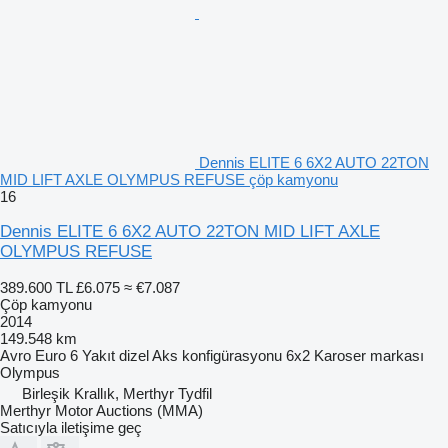
Dennis ELITE 6 6X2 AUTO 22TON
MID LIFT AXLE OLYMPUS REFUSE çöp kamyonu
16
Dennis ELITE 6 6X2 AUTO 22TON MID LIFT AXLE
OLYMPUS REFUSE
389.600 TL
£6.075
≈ €7.087
Çöp kamyonu
2014
149.548 km
Avro
Euro 6
Yakıt
dizel
Aks konfigürasyonu
6x2
Karoser markası
Olympus
Birleşik Krallık, Merthyr Tydfil
Merthyr Motor Auctions (MMA)
Satıcıyla iletişime geç