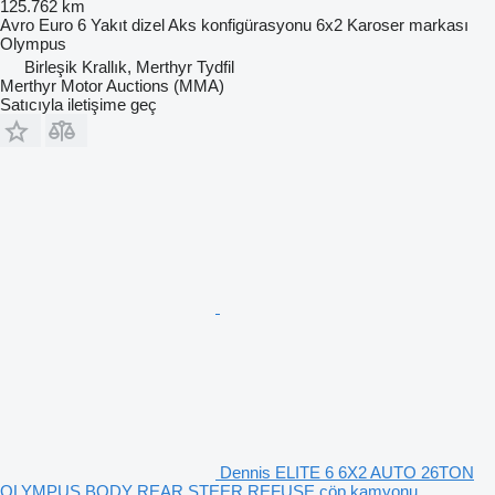
125.762 km
Avro
Euro 6
Yakıt
dizel
Aks konfigürasyonu
6x2
Karoser markası
Olympus
Birleşik Krallık, Merthyr Tydfil
Merthyr Motor Auctions (MMA)
Satıcıyla iletişime geç
Dennis ELITE 6 6X2 AUTO 26TON
OLYMPUS BODY REAR STEER REFUSE çöp kamyonu