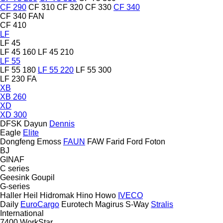
CF 290
CF 310
CF 320
CF 330
CF 340
CF 340 FAN
CF 410
LF
LF 45
LF 45 160
LF 45 210
LF 55
LF 55 180
LF 55 220
LF 55 300
LF 230 FA
XB
XB 260
XD
XD 300
DFSK
Dayun
Dennis
Eagle
Elite
Dongfeng
Emoss
FAUN
FAW
Farid
Ford
Foton
BJ
GINAF
C series
Geesink
Goupil
G-series
Haller
Heil
Hidromak
Hino
Howo
IVECO
Daily
EuroCargo
Eurotech
Magirus
S-Way
Stralis
International
7400
WorkStar