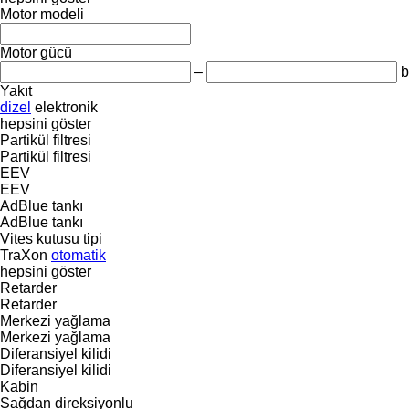
Motor modeli
Motor gücü
–
b
Yakıt
dizel
elektronik
hepsini göster
Partikül filtresi
Partikül filtresi
EEV
EEV
AdBlue tankı
AdBlue tankı
Vites kutusu tipi
TraXon
otomatik
hepsini göster
Retarder
Retarder
Merkezi yağlama
Merkezi yağlama
Diferansiyel kilidi
Diferansiyel kilidi
Kabin
Sağdan direksiyonlu