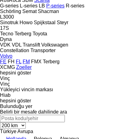
RosRoca
SBM
Scania
G-series
L-series
LB
P-series
R-series
Schörling
Semat
Shacman
L3000
Sinotruk Howo
Spijkstaal
Steyr
17S
Tecno
Terberg
Toyota
Dyna
VDK
VDL Translift
Volkswagen
Constellation
Transporter
Volvo
FE
FH
FL
FM
FMX
Terberg
XCMG
Zoeller
hepsini göster
Vinç
Vinç
Yükleyici vincin markası
Hiab
hepsini göster
Bulunduğu yer
Belirli bir mesafe dahilinde ara
Türkiye
Avrupa
Hollanda
Polonya
Almanya