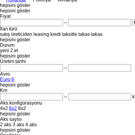
hepsini göster
hepsini göster
Fiyat
–
İlan türü
satış
üreticiden
leasing
kredi
taksitle
takas
takas
hepsini göster
Durum
yeni
2.el
hepsini göster
Üretim tarihi
–
Avro
Euro 6
hepsini göster
Km
–
Aks konfigürasyonu
4x2
6x2
8x2
hepsini göster
Aks sayısı
2 aks
3 aks
4 aks
hepsini göster