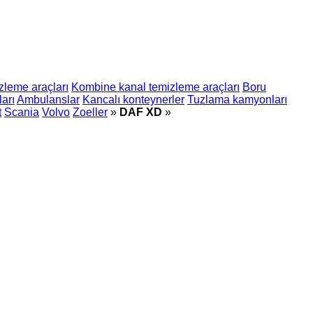
zleme araçları
Kombine kanal temizleme araçları
Boru
ları
Ambulanslar
Kancalı konteynerler
Tuzlama kamyonları
t
Scania
Volvo
Zoeller
»
DAF XD
»