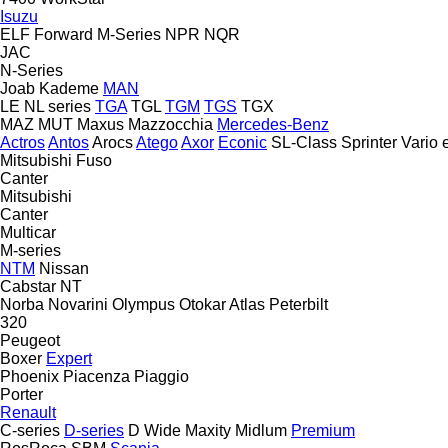
Isuzu
ELF
Forward
M-Series
NPR
NQR
JAC
N-Series
Joab
Kademe
MAN
LE
NL series
TGA
TGL
TGM
TGS
TGX
MAZ
MUT
Maxus
Mazzocchia
Mercedes-Benz
Actros
Antos
Arocs
Atego
Axor
Econic
SL-Class
Sprinter
Vario
Mitsubishi Fuso
Canter
Mitsubishi
Canter
Multicar
M-series
NTM
Nissan
Cabstar
NT
Norba
Novarini
Olympus
Otokar Atlas
Peterbilt
320
Peugeot
Boxer
Expert
Phoenix
Piacenza
Piaggio
Porter
Renault
C-series
D-series
D Wide
Maxity
Midlum
Premium