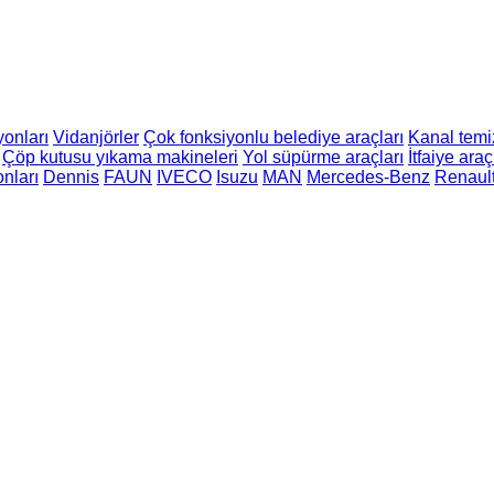
onları
Vidanjörler
Çok fonksiyonlu belediye araçları
Kanal temi
Çöp kutusu yıkama makineleri
Yol süpürme araçları
İtfaiye araç
nları
Dennis
FAUN
IVECO
Isuzu
MAN
Mercedes-Benz
Renaul