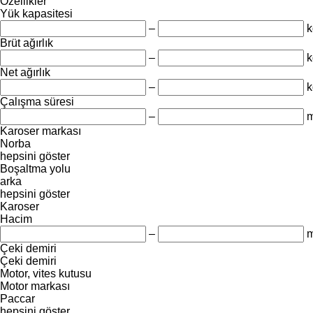
Özellikler
Yük kapasitesi
–
k
Brüt ağırlık
–
k
Net ağırlık
–
k
Çalışma süresi
–
m
Karoser markası
Norba
hepsini göster
Boşaltma yolu
arka
hepsini göster
Karoser
Hacim
–
m
Çeki demiri
Çeki demiri
Motor, vites kutusu
Motor markası
Paccar
hepsini göster