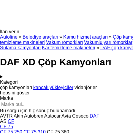
İlan verin
Autoline
»
Belediye araçları
»
Kamu hizmet araçları
»
Çöp kamy
temizleme makineleri
Vakum römorkları
Vakumlu yarı römorklar
Sulama kamyonları
Kar temizleme makineleri
»
DAF çöp kamyo
DAF XD Çöp Kamyonları
Kategori
çöp kamyonları
kancalı yükleyiciler
vidanjörler
hepsini göster
Marka
Bu sorgu için hiç sonuç bulunamadı
AVTR
Akin
Autobren
Autocar
Avia
Coseco
DAF
AS
CF
CF 75
CF 75 250
CF 75 310
CF 75 360