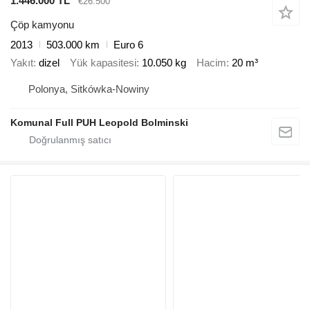
1.446.000 TL
€26.500
Çöp kamyonu
2013
503.000 km
Euro 6
Yakıt
dizel
Yük kapasitesi
10.050 kg
Hacim
20 m³
Polonya, Sitkówka-Nowiny
Komunal Full PUH Leopold Bolminski