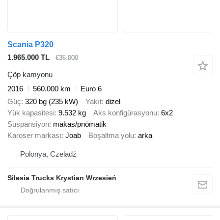
Scania P320
1.965.000 TL
€36.000
Çöp kamyonu
2016
560.000 km
Euro 6
Güç
320 bg (235 kW)
Yakıt
dizel
Yük kapasitesi
9.532 kg
Aks konfigürasyonu
6x2
Süspansiyon
makas/pnömatik
Karoser markası
Joab
Boşaltma yolu
arka
Polonya, Czeladź
Silesia Trucks Krystian Wrzesień