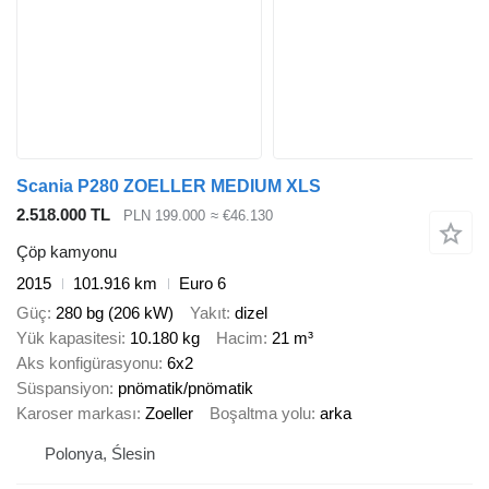
Scania P280 ZOELLER MEDIUM XLS
2.518.000 TL
PLN 199.000
≈ €46.130
Çöp kamyonu
2015
101.916 km
Euro 6
Güç
280 bg (206 kW)
Yakıt
dizel
Yük kapasitesi
10.180 kg
Hacim
21 m³
Aks konfigürasyonu
6x2
Süspansiyon
pnömatik/pnömatik
Karoser markası
Zoeller
Boşaltma yolu
arka
Polonya, Ślesin