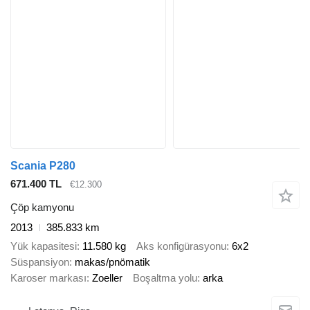
Scania P280
671.400 TL
€12.300
Çöp kamyonu
2013
385.833 km
Yük kapasitesi
11.580 kg
Aks konfigürasyonu
6x2
Süspansiyon
makas/pnömatik
Karoser markası
Zoeller
Boşaltma yolu
arka