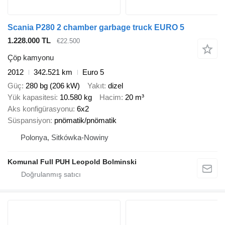
Scania P280 2 chamber garbage truck EURO 5
1.228.000 TL
€22.500
Çöp kamyonu
2012
342.521 km
Euro 5
Güç
280 bg (206 kW)
Yakıt
dizel
Yük kapasitesi
10.580 kg
Hacim
20 m³
Aks konfigürasyonu
6x2
Süspansiyon
pnömatik/pnömatik
Polonya, Sitkówka-Nowiny
Komunal Full PUH Leopold Bolminski