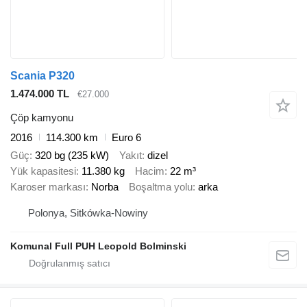
Scania P320
1.474.000 TL
€27.000
Çöp kamyonu
2016
114.300 km
Euro 6
Güç
320 bg (235 kW)
Yakıt
dizel
Yük kapasitesi
11.380 kg
Hacim
22 m³
Karoser markası
Norba
Boşaltma yolu
arka
Polonya, Sitkówka-Nowiny
Komunal Full PUH Leopold Bolminski