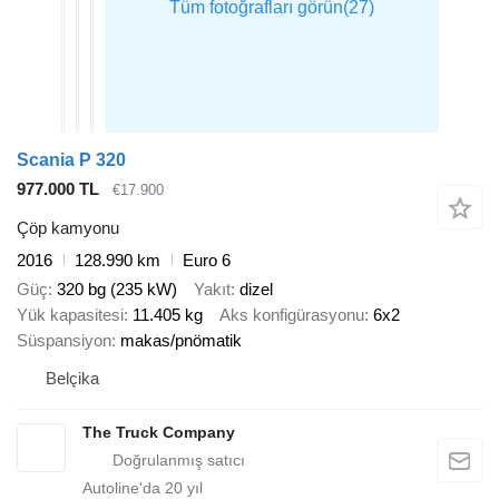
Scania P 320
977.000 TL
€17.900
Çöp kamyonu
2016
128.990 km
Euro 6
Güç
320 bg (235 kW)
Yakıt
dizel
Yük kapasitesi
11.405 kg
Aks konfigürasyonu
6x2
Süspansiyon
makas/pnömatik
Belçika
The Truck Company
Autoline'da
20
yıl