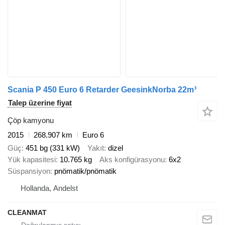
Scania P 450 Euro 6 Retarder GeesinkNorba 22m³
Talep üzerine fiyat
Çöp kamyonu
2015
268.907 km
Euro 6
Güç
451 bg (331 kW)
Yakıt
dizel
Yük kapasitesi
10.765 kg
Aks konfigürasyonu
6x2
Süspansiyon
pnömatik/pnömatik
Hollanda, Andelst
CLEANMAT