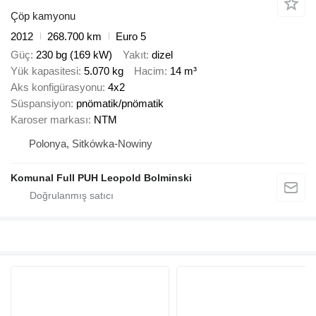
Çöp kamyonu
2012
268.700 km
Euro 5
Güç
230 bg (169 kW)
Yakıt
dizel
Yük kapasitesi
5.070 kg
Hacim
14 m³
Aks konfigürasyonu
4x2
Süspansiyon
pnömatik/pnömatik
Karoser markası
NTM
Polonya, Sitkówka-Nowiny
Komunal Full PUH Leopold Bolminski