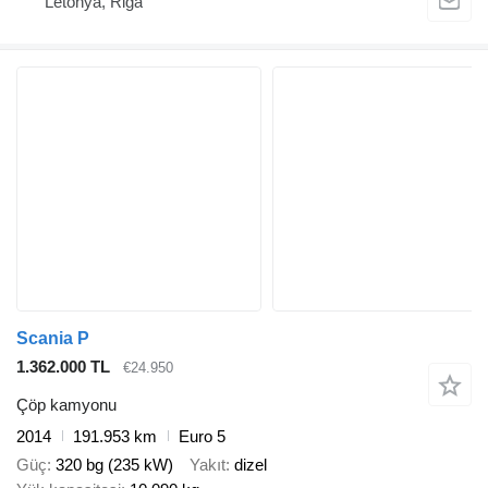
Letonya, Riga
Scania P
1.362.000 TL
€24.950
Çöp kamyonu
2014
191.953 km
Euro 5
Güç
320 bg (235 kW)
Yakıt
dizel