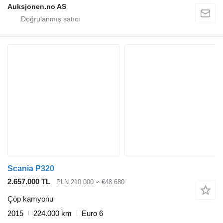
Auksjonen.no AS
Scania P320
2.657.000 TL
PLN 210.000
≈ €48.680
Çöp kamyonu
2015
224.000 km
Euro 6