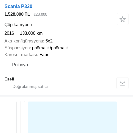
Scania P320
1.528.000 TL
€28.000
Çöp kamyonu
2016
133.000 km
Aks konfigürasyonu
6x2
Süspansiyon
pnömatik/pnömatik
Karoser markası
Faun
Polonya
Esell