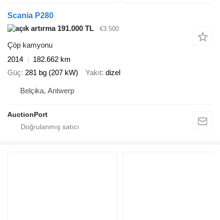
Scania P280
191.000 TL
€3.500
Çöp kamyonu
2014
182.662 km
Güç
281 bg (207 kW)
Yakıt
dizel
Belçika, Antwerp
AuctionPort