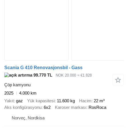
Scania G 410 Renovasjonsbil - Gass
99.770 TL
NOK 20.000
≈ €1.828
Çöp kamyonu
2025
4.000 km
Yakıt
gaz
Yük kapasitesi
11.600 kg
Hacim
22 m³
Aks konfigürasyonu
6x2
Karoser markası
RosRoca
Norveç, Nordkisa