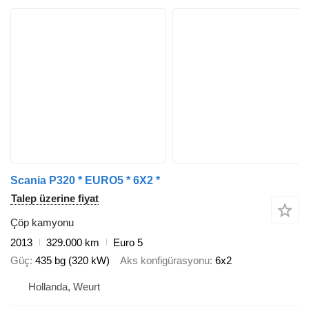
Scania P320 * EURO5 * 6X2 *
Talep üzerine fiyat
Çöp kamyonu
2013
329.000 km
Euro 5
Güç
435 bg (320 kW)
Aks konfigürasyonu
6x2
Hollanda, Weurt