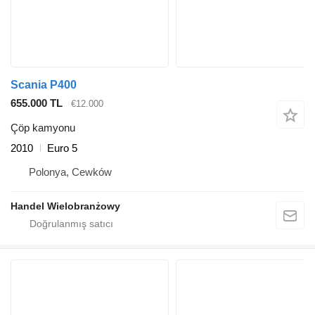
Scania P400
655.000 TL
€12.000
Çöp kamyonu
2010
Euro 5
Polonya, Cewków
Handel Wielobranżowy