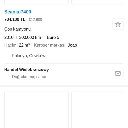
Scania P400
704.100 TL
€12.900
Çöp kamyonu
2010
300.000 km
Euro 5
Hacim
22 m³
Karoser markası
Joab
Polonya, Cewków
Handel Wielobranżowy