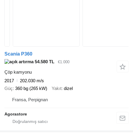
Scania P360
54.580 TL
€1.000
Çöp kamyonu
2017
202.030 m/s
Güç
360 bg (265 kW)
Yakıt
dizel
Fransa, Perpignan
Agorastore