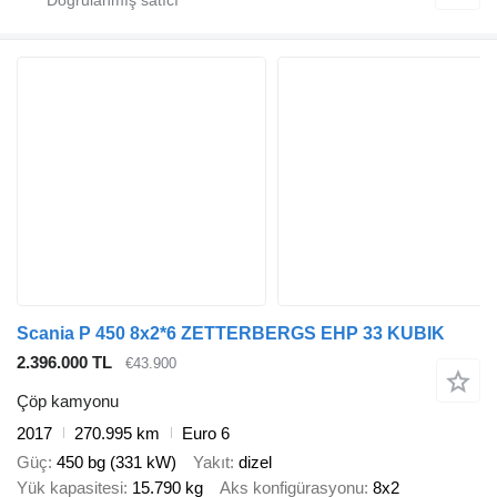
Scania P 450 8x2*6 ZETTERBERGS EHP 33 KUBIK
2.396.000 TL
€43.900
Çöp kamyonu
2017
270.995 km
Euro 6
Güç
450 bg (331 kW)
Yakıt
dizel
Yük kapasitesi
15.790 kg
Aks konfigürasyonu
8x2