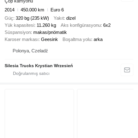
Çöp kamyonu
2014
450.000 km
Euro 6
Güç
320 bg (235 kW)
Yakıt
dizel
Yük kapasitesi
11.260 kg
Aks konfigürasyonu
6x2
Süspansiyon
makas/pnömatik
Karoser markası
Geesink
Boşaltma yolu
arka
Polonya, Czeladź
Silesia Trucks Krystian Wrzesień