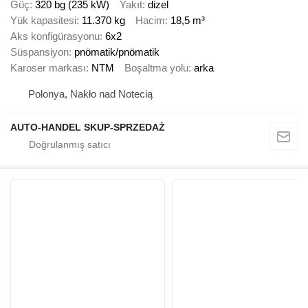
Güç
320 bg (235 kW)
Yakıt
dizel
Yük kapasitesi
11.370 kg
Hacim
18,5 m³
Aks konfigürasyonu
6x2
Süspansiyon
pnömatik/pnömatik
Karoser markası
NTM
Boşaltma yolu
arka
Polonya, Nakło nad Notecią
AUTO-HANDEL SKUP-SPRZEDAŻ