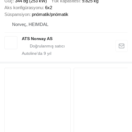
Güç
344 bg (253 kW)
Yük kapasitesi
9.825 kg
Aks konfigürasyonu
6x2
Süspansiyon
pnömatik/pnömatik
Norveç, HEIMDAL
ATS Norway AS
Autoline'da
9
yıl