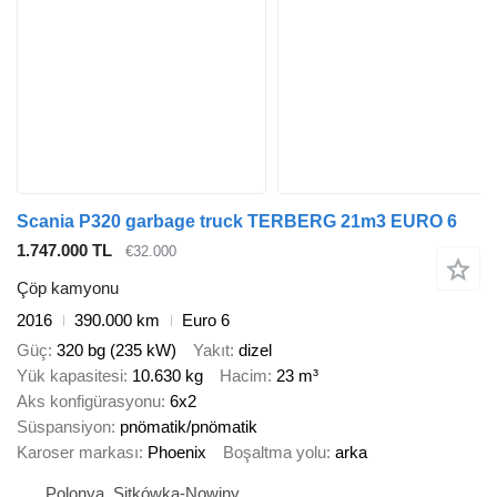
Scania P320 garbage truck TERBERG 21m3 EURO 6
1.747.000 TL
€32.000
Çöp kamyonu
2016
390.000 km
Euro 6
Güç
320 bg (235 kW)
Yakıt
dizel
Yük kapasitesi
10.630 kg
Hacim
23 m³
Aks konfigürasyonu
6x2
Süspansiyon
pnömatik/pnömatik
Karoser markası
Phoenix
Boşaltma yolu
arka
Polonya, Sitkówka-Nowiny