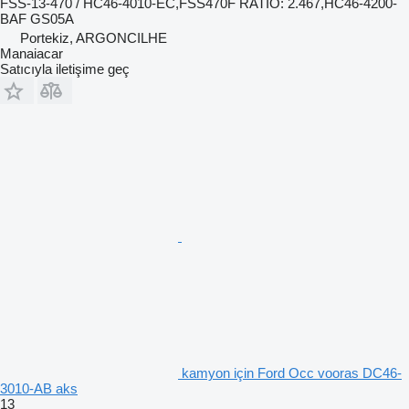
FSS-13-470 / HC46-4010-EC,FSS470F RATIO: 2.467,HC46-4200-
BAF GS05A
Portekiz, ARGONCILHE
Manaiacar
Satıcıyla iletişime geç
kamyon için Ford Occ vooras DC46-
3010-AB aks
13