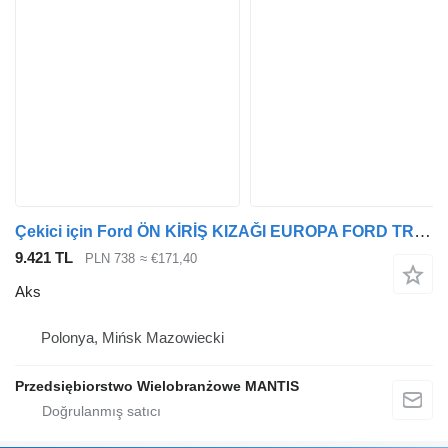
Çekici için Ford ÖN KİRİŞ KIZAĞI EUROPA FORD TRANSIT MK8 2015 aks
9.421 TL
PLN 738
≈ €171,40
Aks
Polonya, Mińsk Mazowiecki
Przedsiębiorstwo Wielobranżowe MANTIS