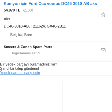
Kamyon için Ford Occ vooras DC46-3010-AB aks
54.970 TL
€1.000
Aks
DC46-3010-AB, T211624, GX46-2B11
Belçika, Bree
Smeets & Zonen Spare Parts
Bir yedek parçayı bulamadınız mı?
Şimdi bir talep gönderin!
Yedek parça sipariş edin