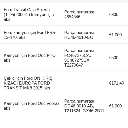
Ford Transit Caja Abierta
Parça numarası:
(TT9)(2006->) kamyon için
€800
4654846
aks
Ford kamyon için Ford FSS-
Parça numarası:
€1.000
13-470, aks
HC46-4010-EC
Parça numarası:
Kamyon için Ford Occ PTO
FC467275CA,
€500
aks
9C467275CA,
T227064?
Çekici için Ford ÖN KİRİŞ
KIZAĞI EUROPA FORD
€171,40
TRANSIT MK8 2015 aks
Parça numarası:
Kamyon için Ford Occ vooras
DC46-3010-AB,
€1.000
aks
T211624, GX46-2B11