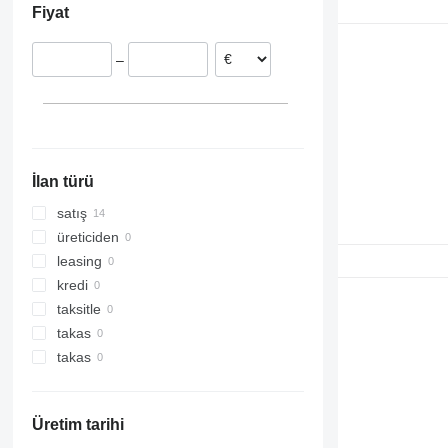
Fiyat
–
İlan türü
satış
üreticiden
leasing
kredi
taksitle
takas
takas
Üretim tarihi