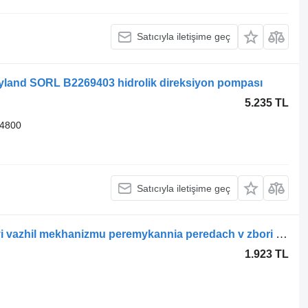
Satıcıyla iletişime geç
yland SORL B2269403 hidrolik direksiyon pompası
5.235 TL
34800
Satıcıyla iletişime geç
Otobüs için Ashok Leyland Sharnirnyi vazhil mekhanizmu peremykannia peredach v zbori F2400922 rot başı
1.923 TL