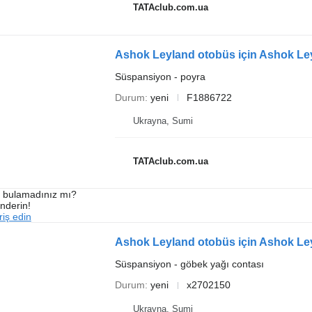
TATAclub.com.ua
Ashok Leyland otobüs için Ashok Le
Süspansiyon - poyra
Durum
yeni
F1886722
Ukrayna, Sumi
TATAclub.com.ua
ı bulamadınız mı?
önderin!
iş edin
Ashok Leyland otobüs için Ashok Le
Süspansiyon - göbek yağı contası
Durum
yeni
x2702150
Ukrayna, Sumi