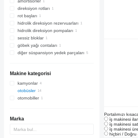
amortisörler
direksiyon rotları
rot başları
hidrolik direksiyon rezervuarları
hidrolik direksiyon pompaları
sessiz bloklar
göbek yağı contaları
diğer süspansiyon yedek parçaları
Makine kategorisi
kamyonlar
otobüsler
otomobiller
Portalımızı kısac
Marka
i̇ş makinesi il
i̇ş makinesi sat
i̇ş makinesi üre
hiçbiri / Doğr