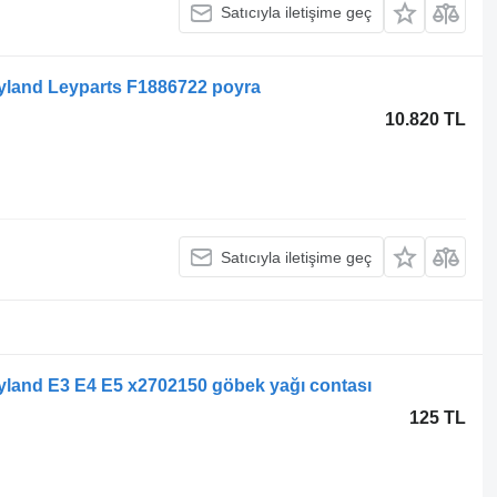
Satıcıyla iletişime geç
yland Leyparts F1886722 poyra
10.820 TL
Satıcıyla iletişime geç
yland E3 E4 E5 x2702150 göbek yağı contası
125 TL