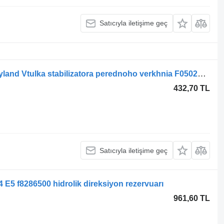
Satıcıyla iletişime geç
Ashok Leyland otobüs için Ashok Leyland Vtulka stabilizatora perednoho verkhnia F0502750 sessiz blok
432,70 TL
Satıcıyla iletişime geç
E5 f8286500 hidrolik direksiyon rezervuarı
961,60 TL