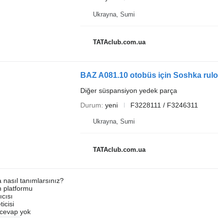
Ukrayna, Sumi
TATAclub.com.ua
BAZ A081.10 otobüs için Soshka ru
Diğer süspansiyon yedek parça
Durum
yeni
F3228111 / F3246311
Ukrayna, Sumi
TATAclub.com.ua
a nasıl tanımlarsınız?
an platformu
ıcısı
ticisi
u cevap yok