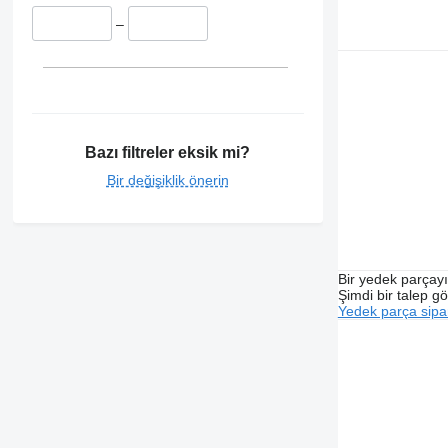
–
Bazı filtreler eksik mi?
Bir değişiklik önerin
Bir yedek parçay
Şimdi bir talep g
Yedek parça sipar