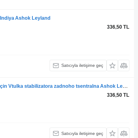
,Indiya Ashok Leyland
336,50 TL
Satıcıyla iletişime geç
BAZ Ashok Leyland Bogdan otobüs için Vtulka stabilizatora zadnoho tsentralna Ashok Leyland E3 E4 E5 F0502950
336,50 TL
Satıcıyla iletişime geç