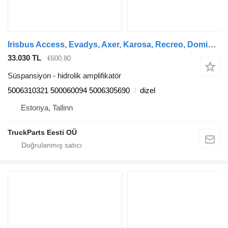
Irisbus Access, Evadys, Axer, Karosa, Recreo, Domino, Agora, Citelis, Eurorider (1999-) otobüs için Irisbus eurorider (01.01-) 5006310321 hidrolik amplifikatör
33.030 TL
€600,80
Süspansiyon - hidrolik amplifikatör
5006310321 500060094 5006305690
dizel
Estonya, Tallinn
TruckParts Eesti OÜ