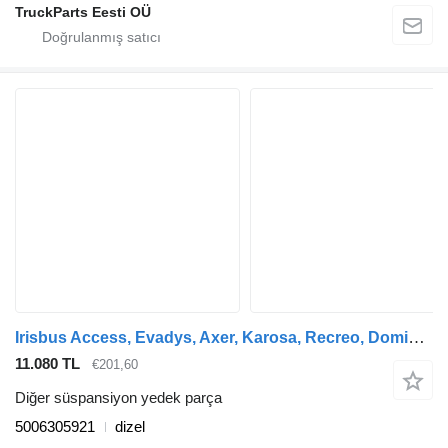
TruckParts Eesti OÜ
Irisbus Access, Evadys, Axer, Karosa, Recreo, Domino, Agora, Citelis, Eurorider (1999-) otobüs için Air Spring Bracket, Drive Axle Irisbus EURORIDER (01.01-) 5006305921
11.080 TL
€201,60
Diğer süspansiyon yedek parça
5006305921
dizel