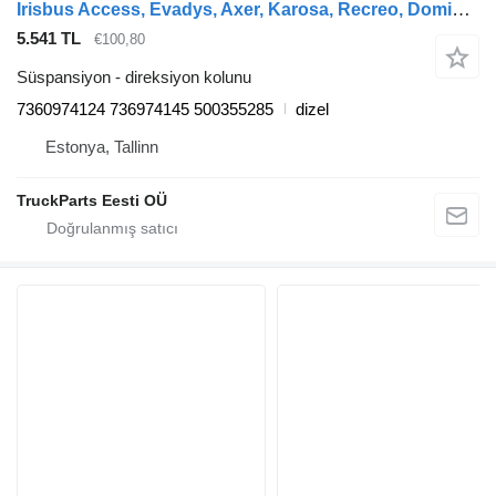
Irisbus Access, Evadys, Axer, Karosa, Recreo, Domino, Agora, Citelis, Eurorider (1999-) otobüs için ZF Lenksysteme EURORIDER (01.01-) 7360974124 direksiyon kolunu
5.541 TL
€100,80
Süspansiyon - direksiyon kolunu
7360974124 736974145 500355285
dizel
Estonya, Tallinn
TruckParts Eesti OÜ