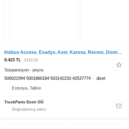
Irisbus Access, Evadys, Axer, Karosa, Recreo, Domino, Agora, Citelis, Eurorider (1999-) otobüs için Irisbus gövde (01.99-12.07) 500021994 poyra
8.423 TL
€153,20
Süspansiyon - poyra
500021994 5001860184 503142233 42537774
dizel
Estonya, Tallinn
TruckParts Eesti OÜ