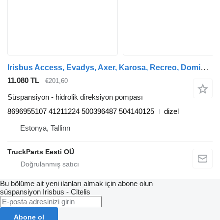
Irisbus Access, Evadys, Axer, Karosa, Recreo, Domino, Agora, Citelis, Eurorider (1999-) otobüs için ZF EURORIDER (01.01-) 8696955107 hidrolik direksiyon pompası
11.080 TL
€201,60
Süspansiyon - hidrolik direksiyon pompası
8696955107 41211224 500396487 504140125
dizel
Estonya, Tallinn
TruckParts Eesti OÜ
Bu bölüme ait yeni ilanları almak için abone olun
süspansiyon
Irisbus - Citelis
Abone ol