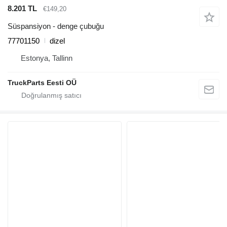
8.201 TL
€149,20
Süspansiyon - denge çubuğu
77701150
dizel
Estonya, Tallinn
TruckParts Eesti OÜ