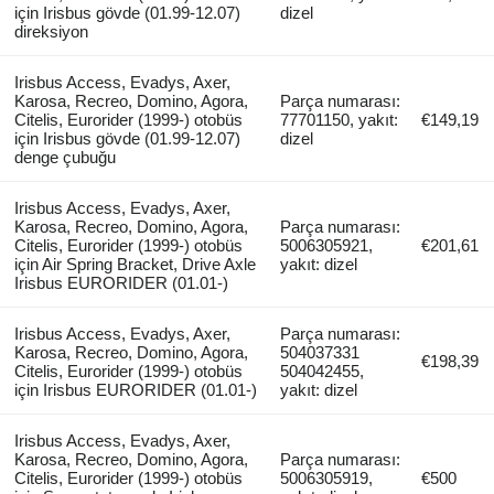
için Irisbus gövde (01.99-12.07)
dizel
direksiyon
Irisbus Access, Evadys, Axer,
Karosa, Recreo, Domino, Agora,
Parça numarası:
Citelis, Eurorider (1999-) otobüs
77701150, yakıt:
€149,19
için Irisbus gövde (01.99-12.07)
dizel
denge çubuğu
Irisbus Access, Evadys, Axer,
Karosa, Recreo, Domino, Agora,
Parça numarası:
Citelis, Eurorider (1999-) otobüs
5006305921,
€201,61
için Air Spring Bracket, Drive Axle
yakıt: dizel
Irisbus EURORIDER (01.01-)
Irisbus Access, Evadys, Axer,
Parça numarası:
Karosa, Recreo, Domino, Agora,
504037331
€198,39
Citelis, Eurorider (1999-) otobüs
504042455,
için Irisbus EURORIDER (01.01-)
yakıt: dizel
Irisbus Access, Evadys, Axer,
Karosa, Recreo, Domino, Agora,
Parça numarası:
Citelis, Eurorider (1999-) otobüs
5006305919,
€500