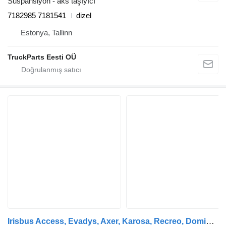
Süspansiyon - aks taşıyıcı
7182985 7181541
dizel
Estonya, Tallinn
TruckParts Eesti OÜ
Irisbus Access, Evadys, Axer, Karosa, Recreo, Domino, Agora, Citelis, Eurorider (1999-) otobüs için Irisbus gövde (01.99-12.07) 77701150 denge çubuğu