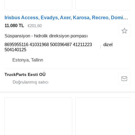
Irisbus Access, Evadys, Axer, Karosa, Recreo, Domino, Agora, Citelis, Eurorider (1999-) otobüs için Irisbus AXER (01.03-12.07) 8695955116 hidrolik direksiyon pompası
11.080 TL
€201,60
Süspansiyon - hidrolik direksiyon pompası
8695955116 41031968 500396487 41211223
dizel
504140125
Estonya, Tallinn
TruckParts Eesti OÜ