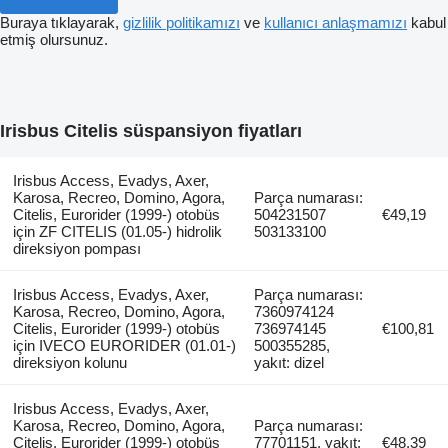
Buraya tıklayarak,
gizlilik politikamızı
ve
kullanıcı anlaşmamızı
kabul
etmiş olursunuz.
Irisbus Citelis süspansiyon fiyatları
Irisbus Access, Evadys, Axer,
Karosa, Recreo, Domino, Agora,
Parça numarası:
Citelis, Eurorider (1999-) otobüs
504231507
€49,19
için ZF CITELIS (01.05-) hidrolik
503133100
direksiyon pompası
Irisbus Access, Evadys, Axer,
Parça numarası:
Karosa, Recreo, Domino, Agora,
7360974124
Citelis, Eurorider (1999-) otobüs
736974145
€100,81
için IVECO EURORIDER (01.01-)
500355285,
direksiyon kolunu
yakıt: dizel
Irisbus Access, Evadys, Axer,
Karosa, Recreo, Domino, Agora,
Parça numarası:
Citelis, Eurorider (1999-) otobüs
77701151, yakıt:
€48,39