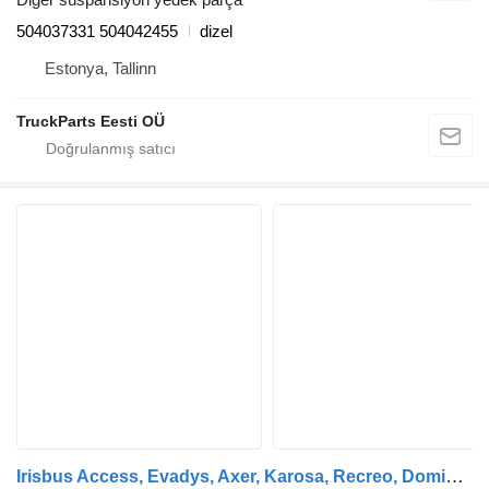
504037331 504042455
dizel
Estonya, Tallinn
TruckParts Eesti OÜ
Irisbus Access, Evadys, Axer, Karosa, Recreo, Domino, Agora, Citelis, Eurorider (1999-) otobüs için IVECO EURORIDER (01.01-) 7360974124 direksiyon kolunu