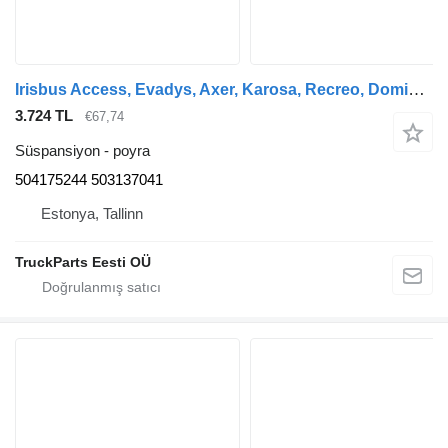
Irisbus Access, Evadys, Axer, Karosa, Recreo, Domino, Agora, Citelis, Eurorider (1999-) otobüs için Irisbus başka (01.05-) 504175244 poyra
3.724 TL
€67,74
Süspansiyon - poyra
504175244 503137041
Estonya, Tallinn
TruckParts Eesti OÜ