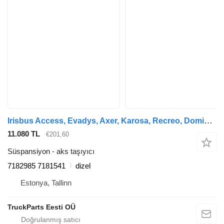
Irisbus Access, Evadys, Axer, Karosa, Recreo, Domino, Agora, Citelis, Eurorider (1999-) otobüs için Irisbus EURORIDER (01.01-) 7182985 7181541 aks taşıyıcı
11.080 TL
€201,60
Süspansiyon - aks taşıyıcı
7182985 7181541
dizel
Estonya, Tallinn
TruckParts Eesti OÜ