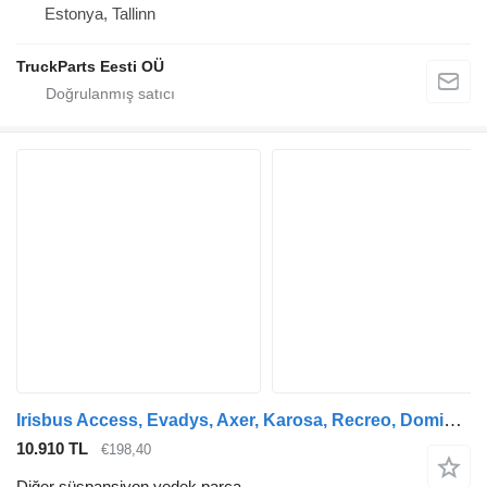
Estonya, Tallinn
TruckParts Eesti OÜ
Irisbus Access, Evadys, Axer, Karosa, Recreo, Domino, Agora, Citelis, Eurorider (1999-) otobüs için Irisbus EURORIDER (01.01-) 504037331
10.910 TL
€198,40
Diğer süspansiyon yedek parça