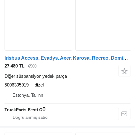
Irisbus Access, Evadys, Axer, Karosa, Recreo, Domino, Agora, Citelis, Eurorider (1999-) otobüs için Support, tag axle Irisbus EURORIDER (01.01-) 5006305919
27.480 TL
€500
Diğer süspansiyon yedek parça
5006305919
dizel
Estonya, Tallinn
TruckParts Eesti OÜ