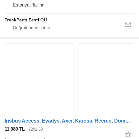
Estonya, Tallinn
TruckParts Eesti OÜ
Irisbus Access, Evadys, Axer, Karosa, Recreo, Domino, Agora, Citelis, Eurorider (1999-) otobüs için Irisbus EURORIDER (01.01-) 7182985 7181541 aks taşıyıcı
11.080 TL
€201,60