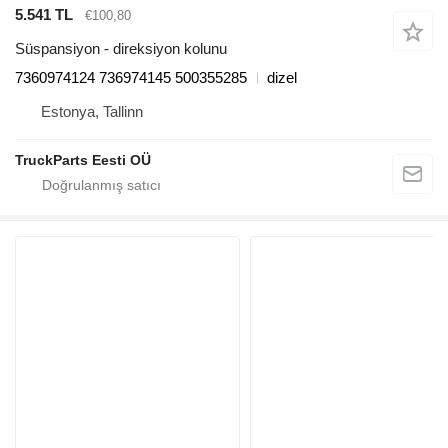
5.541 TL
€100,80
Süspansiyon - direksiyon kolunu
7360974124 736974145 500355285
dizel
Estonya, Tallinn
TruckParts Eesti OÜ