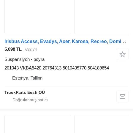
Irisbus Access, Evadys, Axer, Karosa, Recreo, Domino, Agora, Citelis, Eurorider (1999-) otobüs için Irisbus başka (01.05-) 201043 VKBA5420 poyra
5.098 TL
€92,74
Süspansiyon - poyra
201043 VKBA5420 20764313 5010439770 504189654
Estonya, Tallinn
TruckParts Eesti OÜ