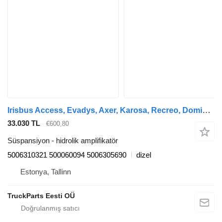
Irisbus Access, Evadys, Axer, Karosa, Recreo, Domino, Agora, Citelis, Eurorider (1999-) otobüs için Irisbus eurorider (01.01-) 5006310321 hidrolik amplifikatör
33.030 TL
€600,80
Süspansiyon - hidrolik amplifikatör
5006310321 500060094 5006305690
dizel
Estonya, Tallinn
TruckParts Eesti OÜ