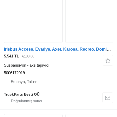
Irisbus Access, Evadys, Axer, Karosa, Recreo, Domino, Agora, Citelis, Eurorider (1999-) otobüs için Irisbus CITELIS (01.05-) 5006172019 aks taşıyıcı
5.541 TL
€100,80
Süspansiyon - aks taşıyıcı
5006172019
Estonya, Tallinn
TruckParts Eesti OÜ