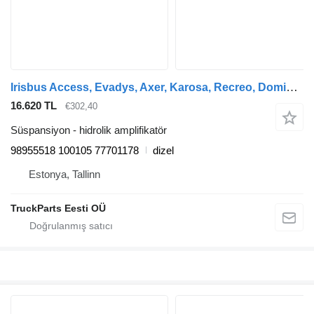
Irisbus Access, Evadys, Axer, Karosa, Recreo, Domino, Agora, Citelis, Eurorider (1999-) otobüs için ZF gövde (01.99-12.07) 98955518 100105 hidrolik amplifikatör
16.620 TL
€302,40
Süspansiyon - hidrolik amplifikatör
98955518 100105 77701178
dizel
Estonya, Tallinn
TruckParts Eesti OÜ