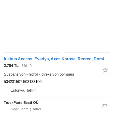
Irisbus Access, Evadys, Axer, Karosa, Recreo, Domino, Agora, Citelis, Eurorider (1999-) otobüs için ZF CITELIS (01.05-) 504231507 hidrolik direksiyon pompası
2.704 TL
€49,19
Süspansiyon - hidrolik direksiyon pompası
504231507 503133100
Estonya, Tallinn
TruckParts Eesti OÜ