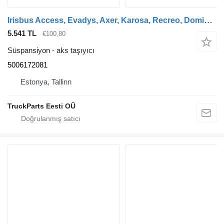
Irisbus Access, Evadys, Axer, Karosa, Recreo, Domino, Agora, Citelis, Eurorider (1999-) otobüs için Irisbus CITELIS (01.05-) 5006172081 aks taşıyıcı
5.541 TL
€100,80
Süspansiyon - aks taşıyıcı
5006172081
Estonya, Tallinn
TruckParts Eesti OÜ