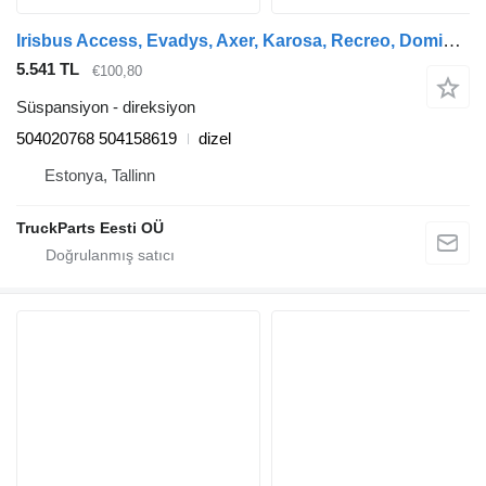
Irisbus Access, Evadys, Axer, Karosa, Recreo, Domino, Agora, Citelis, Eurorider (1999-) otobüs için Irisbus eurorider (01.01-) 504020768 direksiyon
5.541 TL
€100,80
Süspansiyon - direksiyon
504020768 504158619
dizel
Estonya, Tallinn
TruckParts Eesti OÜ