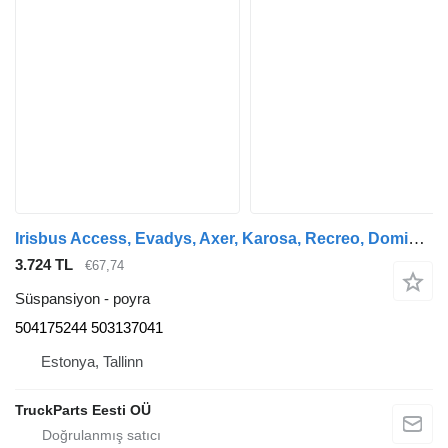
Irisbus Access, Evadys, Axer, Karosa, Recreo, Domino, Agora, Citelis, Eurorider (1999-) otobüs için Irisbus başka (01.05-) 504175244 poyra
3.724 TL
€67,74
Süspansiyon - poyra
504175244 503137041
Estonya, Tallinn
TruckParts Eesti OÜ