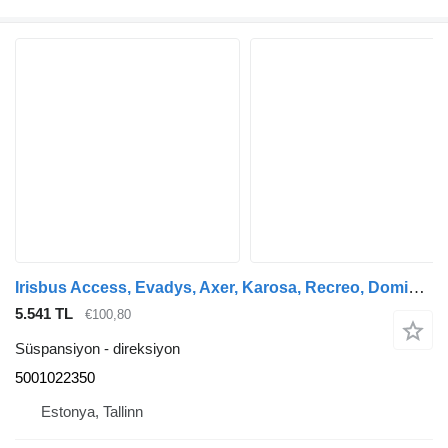
Irisbus Access, Evadys, Axer, Karosa, Recreo, Domino, Agora, Citelis, Eurorider (1999-) otobüs için Irisbus başka (01.05-) 5001022350 direksiyon
5.541 TL
€100,80
Süspansiyon - direksiyon
5001022350
Estonya, Tallinn