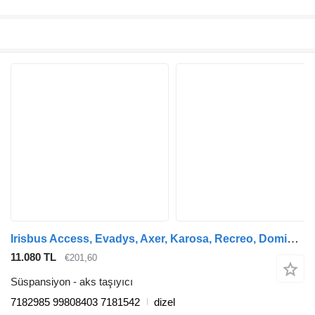
Irisbus Access, Evadys, Axer, Karosa, Recreo, Domino, Agora, Citelis, Eurorider (1999-) otobüs için IVECO EURORIDER (01.01-) 7182985 aks taşıyıcı
11.080 TL
€201,60
Süspansiyon - aks taşıyıcı
7182985 99808403 7181542
dizel