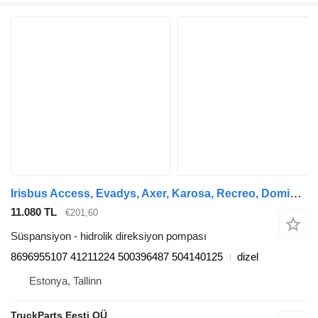
Irisbus Access, Evadys, Axer, Karosa, Recreo, Domino, Agora, Citelis, Eurorider (1999-) otobüs için Irisbus EURORIDER (01.01-) 8696955107 hidrolik direksiyon pompası
11.080 TL
€201,60
Süspansiyon - hidrolik direksiyon pompası
8696955107 41211224 500396487 504140125
dizel
Estonya, Tallinn
TruckParts Eesti OÜ