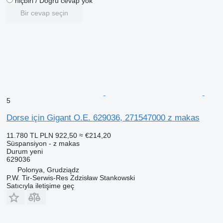
hiçbiri / Doğru cevap yok
Bir cevap seçin
5
Dorse için Gigant O.E. 629036, 271547000 z makas
11.780 TL
PLN 922,50
≈ €214,20
Süspansiyon - z makas
Durum
yeni
629036
Polonya, Grudziądz
P.W. Tir-Serwis-Res Zdzisław Stankowski
Satıcıyla iletişime geç