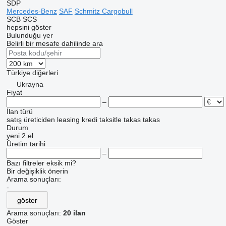
SDP
Mercedes-Benz
SAF
Schmitz Cargobull
SCB
SCS
hepsini göster
Bulunduğu yer
Belirli bir mesafe dahilinde ara
Türkiye
diğerleri
Ukrayna
Fiyat
–
İlan türü
satış
üreticiden
leasing
kredi
taksitle
takas
takas
Durum
yeni
2.el
Üretim tarihi
–
Bazı filtreler eksik mi?
Bir değişiklik önerin
Arama sonuçları:
-
göster
Arama sonuçları:
20 ilan
Göster