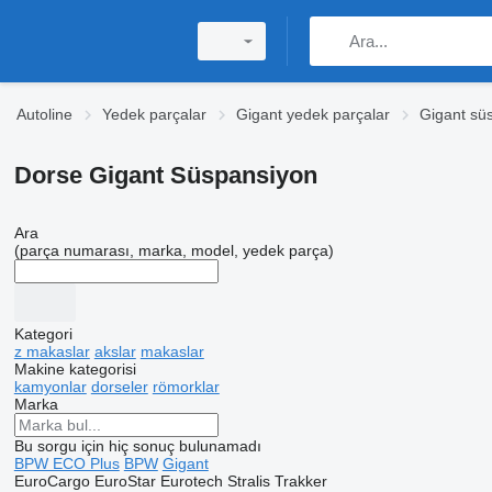
Autoline
Yedek parçalar
Gigant yedek parçalar
Gigant sü
Dorse Gigant Süspansiyon
Ara
(parça numarası, marka, model, yedek parça)
Kategori
z makaslar
akslar
makaslar
Makine kategorisi
kamyonlar
dorseler
römorklar
Marka
Bu sorgu için hiç sonuç bulunamadı
BPW ECO Plus
BPW
Gigant
EuroCargo
EuroStar
Eurotech
Stralis
Trakker