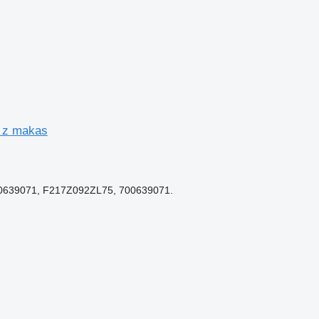
1 z makas
0639071, F217Z092ZL75, 700639071.