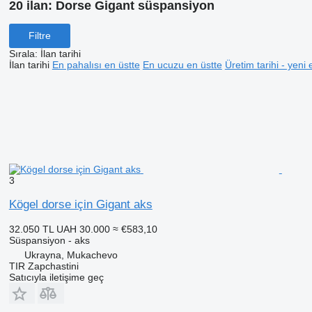
20 ilan:
Dorse Gigant süspansiyon
Filtre
Sırala
:
İlan tarihi
İlan tarihi
En pahalısı en üstte
En ucuzu en üstte
Üretim tarihi - yeni 
3
Kögel dorse için Gigant aks
32.050 TL
UAH 30.000
≈ €583,10
Süspansiyon - aks
Ukrayna, Mukachevo
TIR Zapchastini
Satıcıyla iletişime geç