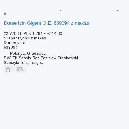
5
Dorse için Gigant O.E. 639094 z makas
22.770 TL
PLN 1.784
≈ €414,30
Süspansiyon - z makas
Durum
yeni
639094
Polonya, Grudziądz
P.W. Tir-Serwis-Res Zdzisław Stankowski
Satıcıyla iletişime geç