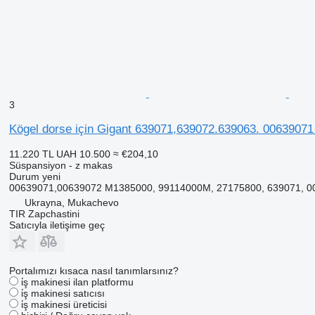
3
Kögel dorse için Gigant 639071,639072.639063. 0063907
11.220 TL
UAH 10.500
≈ €204,10
Süspansiyon - z makas
Durum
yeni
00639071,00639072 M1385000, 99114000M, 27175800, 639071, 0
Ukrayna, Mukachevo
TIR Zapchastini
Satıcıyla iletişime geç
Portalımızı kısaca nasıl tanımlarsınız?
i̇ş makinesi ilan platformu
i̇ş makinesi satıcısı
i̇ş makinesi üreticisi