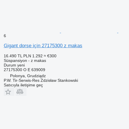
6
Gigant dorse için 27175300 z makas
16.490 TL
PLN 1.292
≈ €300
Süspansiyon - z makas
Durum
yeni
27175300 O E 639009
Polonya, Grudziądz
P.W. Tir-Serwis-Res Zdzisław Stankowski
Satıcıyla iletişime geç