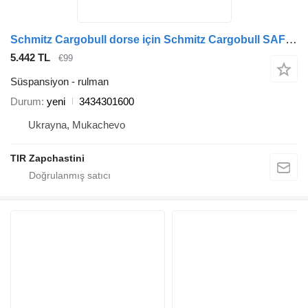
Schmitz Cargobull dorse için Schmitz Cargobull SAF 3434301600 SAF rulman
5.442 TL
€99
Süspansiyon - rulman
Durum
yeni
3434301600
Ukrayna, Mukachevo
TIR Zapchastini