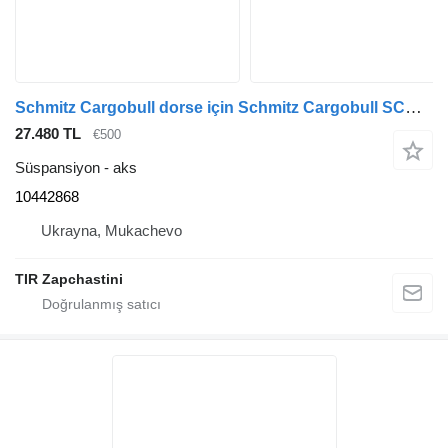
Schmitz Cargobull dorse için Schmitz Cargobull SCB9010/9 H43S2. SCB. AK. AW 10442868 aks
27.480 TL
€500
Süspansiyon - aks
10442868
Ukrayna, Mukachevo
TIR Zapchastini