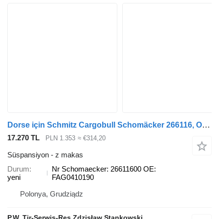
Dorse için Schmitz Cargobull Schomäcker 266116, O.E. FAG0410190 Nr z makas
17.270 TL
PLN 1.353
≈ €314,20
Süspansiyon - z makas
Durum
Nr Schomaecker: 26611600 OE:
yeni
FAG0410190
Polonya, Grudziądz
P.W. Tir-Serwis-Res Zdzisław Stankowski