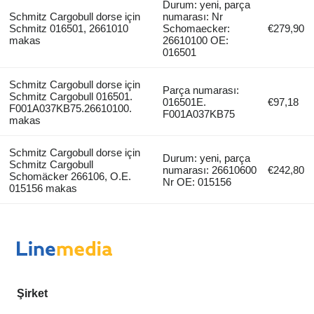
Durum: yeni, parça
Schmitz Cargobull dorse için
numarası: Nr
Schmitz 016501, 2661010
Schomaecker:
€279,90
makas
26610100 OE:
016501
Schmitz Cargobull dorse için
Parça numarası:
Schmitz Cargobull 016501.
016501E.
€97,18
F001A037KB75.26610100.
F001A037KB75
makas
Schmitz Cargobull dorse için
Durum: yeni, parça
Schmitz Cargobull
numarası: 26610600
€242,80
Schomäcker 266106, O.E.
Nr OE: 015156
015156 makas
Şirket