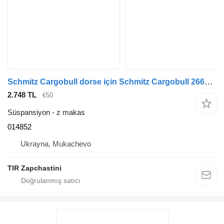
Schmitz Cargobull dorse için Schmitz Cargobull 26610400 014852 z makas
2.748 TL
€50
Süspansiyon - z makas
014852
Ukrayna, Mukachevo
TIR Zapchastini