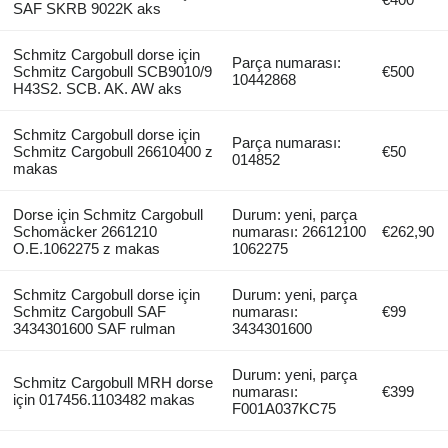
SAF SKRB 9022K aks
Schmitz Cargobull dorse için
Parça numarası:
Schmitz Cargobull SCB9010/9
€500
10442868
H43S2. SCB. AK. AW aks
Schmitz Cargobull dorse için
Parça numarası:
Schmitz Cargobull 26610400 z
€50
014852
makas
Dorse için Schmitz Cargobull
Durum: yeni, parça
Schomäcker 2661210
numarası: 26612100
€262,90
O.E.1062275 z makas
1062275
Schmitz Cargobull dorse için
Durum: yeni, parça
Schmitz Cargobull SAF
numarası:
€99
3434301600 SAF rulman
3434301600
Durum: yeni, parça
Schmitz Cargobull MRH dorse
numarası:
€399
için 017456.1103482 makas
F001A037KC75