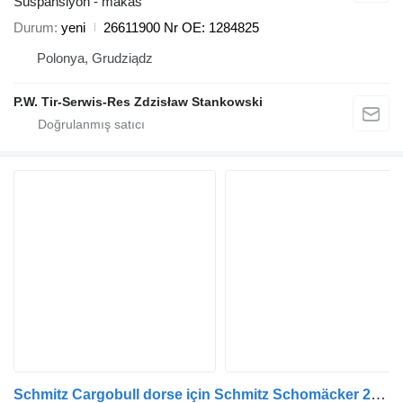
Süspansiyon - makas
Durum
yeni
26611900 Nr OE: 1284825
Polonya, Grudziądz
P.W. Tir-Serwis-Res Zdzisław Stankowski
Schmitz Cargobull dorse için Schmitz Schomäcker 26611200, O.E. 015951 Nr makas