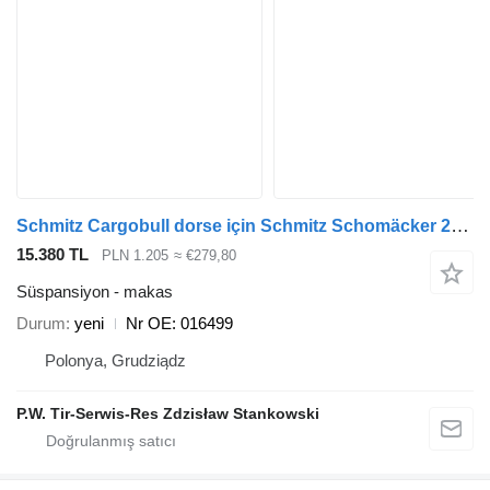
Schmitz Cargobull dorse için Schmitz Schomäcker 26610200 O E 016499 makas
15.380 TL
PLN 1.205
≈ €279,80
Süspansiyon - makas
Durum
yeni
Nr OE: 016499
Polonya, Grudziądz
P.W. Tir-Serwis-Res Zdzisław Stankowski