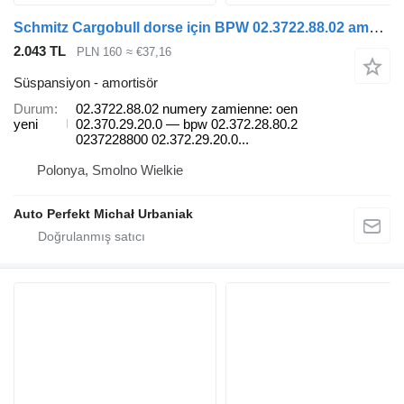
Schmitz Cargobull dorse için BPW 02.3722.88.02 amortisör
2.043 TL
PLN 160
≈ €37,16
Süspansiyon - amortisör
Durum
02.3722.88.02 numery zamienne: oen
yeni
02.370.29.20.0 — bpw 02.372.28.80.2
0237228800 02.372.29.20.0...
Polonya, Smolno Wielkie
Auto Perfekt Michał Urbaniak