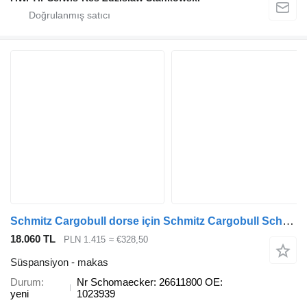
Schmitz Cargobull dorse için Schmitz Cargobull Schomäcker 266118, O.E. 1023939 Nr makas
18.060 TL
PLN 1.415
≈ €328,50
Süspansiyon - makas
Durum
Nr Schomaecker: 26611800 OE:
yeni
1023939