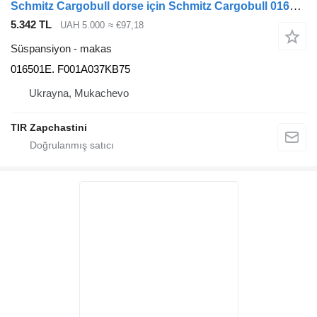
Schmitz Cargobull dorse için Schmitz Cargobull 016501. F001A037KB75.26610100. 016501E. makas
5.342 TL
UAH 5.000
≈ €97,18
Süspansiyon - makas
016501E. F001A037KB75
Ukrayna, Mukachevo
TIR Zapchastini