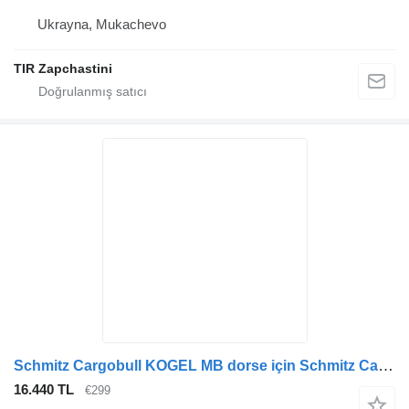
Ukrayna, Mukachevo
TIR Zapchastini
Schmitz Cargobull KOGEL MB dorse için Schmitz Cargobull 4.63353.SAMPA 202.051. KURTSAN 9423340301.9423341401. poyra
16.440 TL
€299