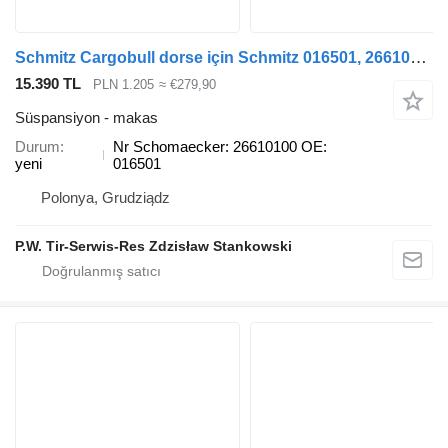
Schmitz Cargobull dorse için Schmitz 016501, 2661010 Nr makas
15.390 TL
PLN 1.205
≈ €279,90
Süspansiyon - makas
Durum
Nr Schomaecker: 26610100 OE:
yeni
016501
Polonya, Grudziądz
P.W. Tir-Serwis-Res Zdzisław Stankowski