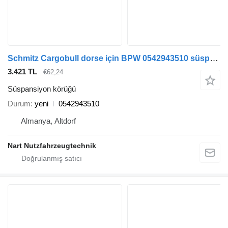
Schmitz Cargobull dorse için BPW 0542943510 süspansiyon körüğü
3.421 TL
€62,24
Süspansiyon körüğü
Durum
yeni
0542943510
Almanya, Altdorf
Nart Nutzfahrzeugtechnik