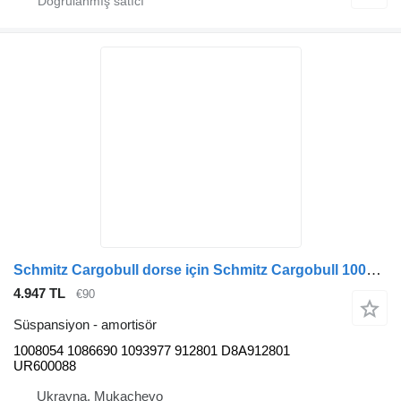
Schmitz Cargobull dorse için Schmitz Cargobull 1008054 1086690 1093977 912801 D8A912801 UR600088 SABO amortisör
4.947 TL
€90
Süspansiyon - amortisör
1008054 1086690 1093977 912801 D8A912801
UR600088
Ukrayna, Mukachevo