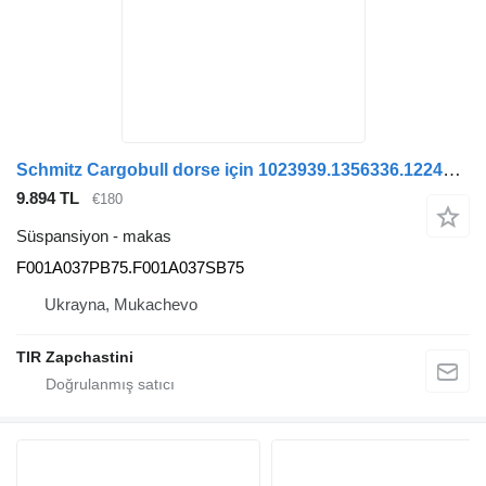
Schmitz Cargobull dorse için 1023939.1356336.1224541.1230630 F001A037PB75.F001A037SB75 makas
9.894 TL
€180
Süspansiyon - makas
F001A037PB75.F001A037SB75
Ukrayna, Mukachevo
TIR Zapchastini