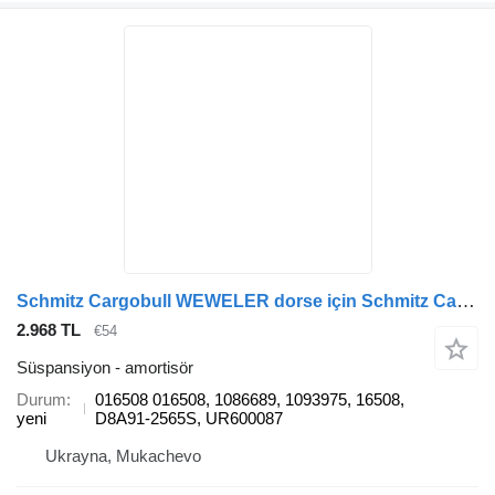
Schmitz Cargobull WEWELER dorse için Schmitz Cargobull L268*383 ALKO 016508 amortisör
2.968 TL
€54
Süspansiyon - amortisör
Durum
016508 016508, 1086689, 1093975, 16508,
yeni
D8A91-2565S, UR600087
Ukrayna, Mukachevo