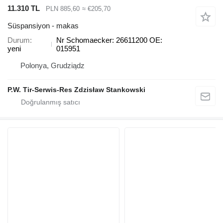
11.310 TL
PLN 885,60
≈ €205,70
Süspansiyon - makas
Durum
Nr Schomaecker: 26611200 OE:
yeni
015951
Polonya, Grudziądz
P.W. Tir-Serwis-Res Zdzisław Stankowski