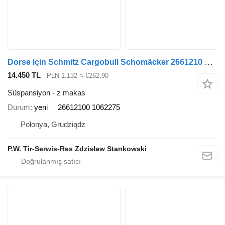
Dorse için Schmitz Cargobull Schomäcker 2661210 O.E.1062275 26612100 z makas
14.450 TL
PLN 1.132
≈ €262,90
Süspansiyon - z makas
Durum
yeni
26612100 1062275
Polonya, Grudziądz
P.W. Tir-Serwis-Res Zdzisław Stankowski