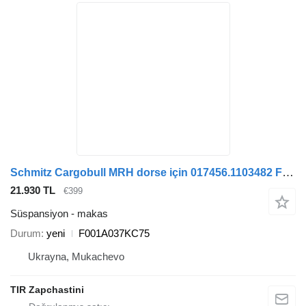
Schmitz Cargobull MRH dorse için 017456.1103482 F001A037KC75 makas
21.930 TL
€399
Süspansiyon - makas
Durum
yeni
F001A037KC75
Ukrayna, Mukachevo
TIR Zapchastini