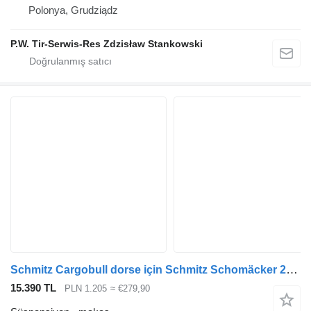
Polonya, Grudziądz
P.W. Tir-Serwis-Res Zdzisław Stankowski
Schmitz Cargobull dorse için Schmitz Schomäcker 26611900 makas
15.390 TL
PLN 1.205
≈ €279,90