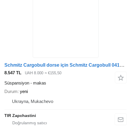
Schmitz Cargobull dorse için Schmitz Cargobull 0410190 26611600 2661160019 9463501306 A9463501306 F001A037IT75 makas
8.547 TL
UAH 8.000
≈ €155,50
Süspansiyon - makas
Durum
yeni
Ukrayna, Mukachevo
TIR Zapchastini