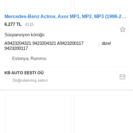
Mercedes-Benz Actros, Axor MP1, MP2, MP3 (1996-2014) kamyon için Mercedes-Benz actros mp2/mp3 (01.02-12.14) A9423204321 süspansiyon körüğü
6.277 TL
€115
Süspansiyon körüğü
A9423204321 9423204321 A9423200117
dizel
9423200117
Estonya, Rummu
KB AUTO EESTI OÜ