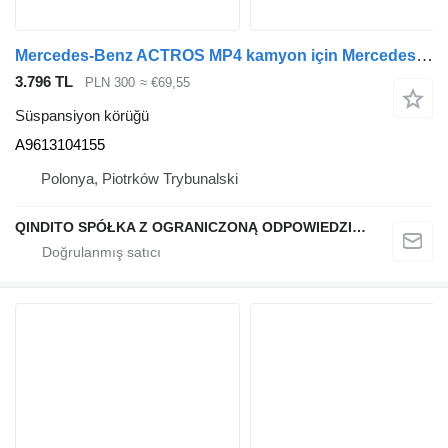
Mercedes-Benz ACTROS MP4 kamyon için Mercedes-Benz A9613104155 süspansiyon körüğü
3.796 TL
PLN 300
≈ €69,55
Süspansiyon körüğü
A9613104155
Polonya, Piotrków Trybunalski
QINDITO SPÓŁKA Z OGRANICZONĄ ODPOWIEDZIALNOŚCIĄ