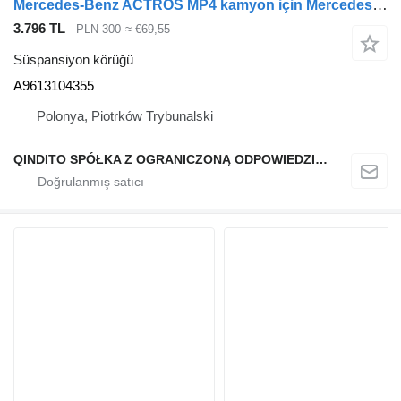
Mercedes-Benz ACTROS MP4 kamyon için Mercedes-Benz A9613104355 süspansiyon körüğü
3.796 TL
PLN 300
≈ €69,55
Süspansiyon körüğü
A9613104355
Polonya, Piotrków Trybunalski
QINDITO SPÓŁKA Z OGRANICZONĄ ODPOWIEDZIALNOŚCIĄ