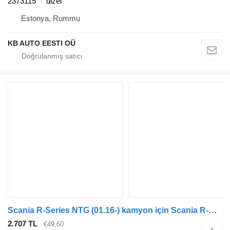
2373115
dizel
Estonya, Rummu
KB AUTO EESTI OÜ
Scania R-Series NTG (01.16-) kamyon için Scania R-Serisi NTG (01.16-) 1903608 süspansiyon körüğü
2.707 TL
€49,60