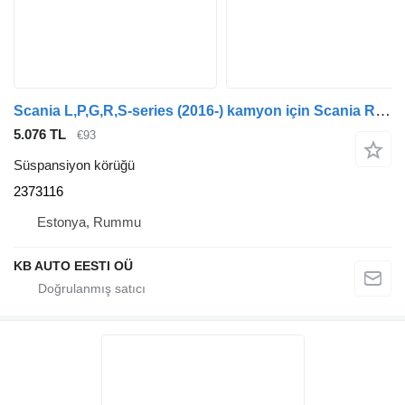
Scania L,P,G,R,S-series (2016-) kamyon için Scania R-Serisi (01.16-) 2373116 süspansiyon körüğü
5.076 TL
€93
Süspansiyon körüğü
2373116
Estonya, Rummu
KB AUTO EESTI OÜ