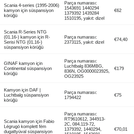
Parça numarası:
Scania 4-series (1995-2006)
1543691 1440294
kamyon için süspansiyon
€62
1379392 1439284
körüğü
1510195, yakıt: dizel
Scania R-Series NTG
(01.16-) kamyon için R-
Parça numarası:
€74,40
Serisi NTG (01.16-)
2373115, yakıt: dizel
süspansiyon körüğü
Parça numarası:
GINAF kamyon için
Luchtbalg 836MBG,
Continental süspansiyon
€179
836N, OG0000023925,
körüğü
OG23925
Kamyon için DAF |
Parça numarası:
Luchtbalg süspansiyon
€75
1794422
körüğü
Parça numarası:
RT9610612, 344913-
Scania kamyon için Fabio
2C, 084.119-72,
Légrugó komplett fém
1379392, 1440294,
€70,01
dugattyúval süspansiyon