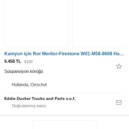
Kamyon için Ror Meritor-Firestone W01-M58-8608 Havalı Süspansiyon YENİ süspansiyon körüğü
5.458 TL
€100
Süspansiyon körüğü
Hollanda, Oirschot
Eddie Ducker Trucks and Parts v.o.f.