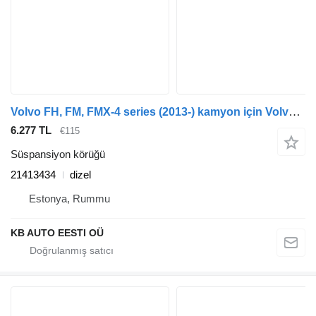
Volvo FH, FM, FMX-4 series (2013-) kamyon için Volvo FH (01.13-) 21413434 süspansiyon körüğü
6.277 TL
€115
Süspansiyon körüğü
21413434
dizel
Estonya, Rummu
KB AUTO EESTI OÜ