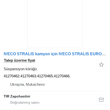
IVECO STRALIS kamyon için IVECO STRALIS EURO 4/5 . 206686.1TS 41270462.41270463.41270465.41270466. süspansiyon körüğü
Talep üzerine fiyat
Süspansiyon körüğü
41270462.41270463.41270465.41270466.
Ukrayna, Mukachevo
TIR Zapchastini