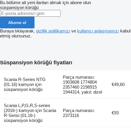
Bu bölüme ait yeni ilanları almak için abone olun
süspansiyon körüğü
Abone ol
Buraya tıklayarak,
gizlilik politikamızı
ve
kullanıcı anlaşmamızı
kabul
etmiş olursunuz.
Süspansiyon körüğü fiyatları
Parça numarası:
Scania R-Series NTG
1903608 1774804
(01.16) kamyon için
€49,60
2357460 2198915
süspansiyon körüğü
1944314, yakıt: dizel
Scania L,P,G,R,S-series
(2016-) kamyon için Scania
Parça numarası:
€93
R-Serisi (01.16-)
2373116
süspansiyon körüğü