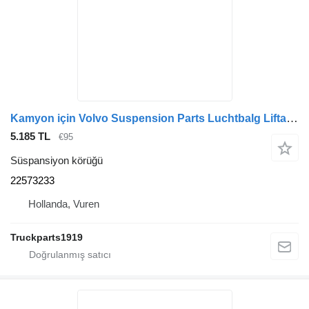
Kamyon için Volvo Suspension Parts Luchtbalg Liftas 22573233 süspansiyon körüğü
5.185 TL
€95
Süspansiyon körüğü
22573233
Hollanda, Vuren
Truckparts1919