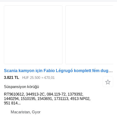
Scania kamyon için Fabio Légrugó komplett fém dugattyúval RT9610612 süspansiyon körüğü
3.821 TL
HUF 25.500
≈ €70,01
Süspansiyon körüğü
RT9610612, 344913-2C, 084.119-72, 1379392,
1440294, 1510195, 1543691, 1731113, 4913 NP02,
951 814...
Macaristan, Gyor