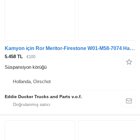
Kamyon için Ror Meritor-Firestone W01-M58-7074 Havalı Süspansiyon YENİ süspansiyon körüğü
5.458 TL
€100
Süspansiyon körüğü
Hollanda, Oirschot
Eddie Ducker Trucks and Parts v.o.f.