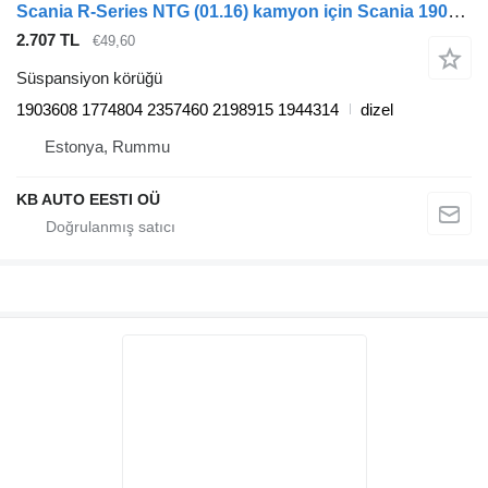
Scania R-Series NTG (01.16) kamyon için Scania 1903608 süspansiyon körüğü
2.707 TL
€49,60
Süspansiyon körüğü
1903608 1774804 2357460 2198915 1944314
dizel
Estonya, Rummu
KB AUTO EESTI OÜ