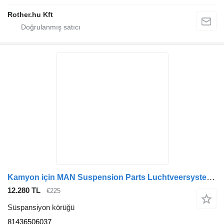
Rother.hu Kft
Kamyon için MAN Suspension Parts Luchtveersysteem 81436506037 süspansiyon körüğü
12.280 TL
€225
Süspansiyon körüğü
81436506037