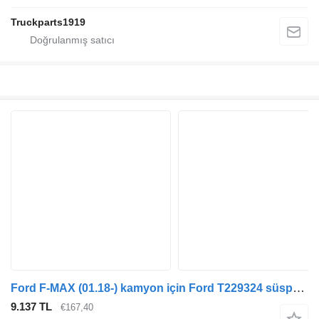
Truckparts1919
Ford F-MAX (01.18-) kamyon için Ford T229324 süspansiyon körüğü
9.137 TL
€167,40