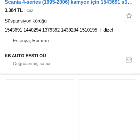
Scania 4-series (1995-2006) kamyon için 1543691 süspansiyon körüğü
3.384 TL
€62
Süspansiyon körüğü
1543691 1440294 1379392 1439284 1510195
dizel
Estonya, Rummu
KB AUTO EESTI OÜ