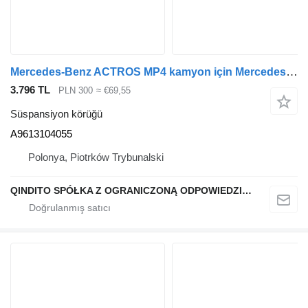
Mercedes-Benz ACTROS MP4 kamyon için Mercedes-Benz A9613104055 süspansiyon körüğü
3.796 TL
PLN 300
≈ €69,55
Süspansiyon körüğü
A9613104055
Polonya, Piotrków Trybunalski
QINDITO SPÓŁKA Z OGRANICZONĄ ODPOWIEDZIALNOŚCIĄ