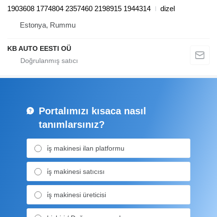
1903608 1774804 2357460 2198915 1944314
dizel
Estonya, Rummu
KB AUTO EESTI OÜ
Portalımızı kısaca nasıl
tanımlarsınız?
i̇ş makinesi ilan platformu
i̇ş makinesi satıcısı
i̇ş makinesi üreticisi