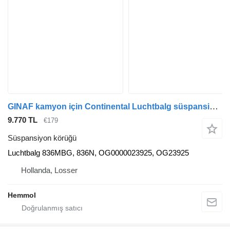
GINAF kamyon için Continental Luchtbalg süspansiyon körüğü
9.770 TL
€179
Süspansiyon körüğü
Luchtbalg 836MBG, 836N, OG0000023925, OG23925
Hollanda, Losser
Hemmol