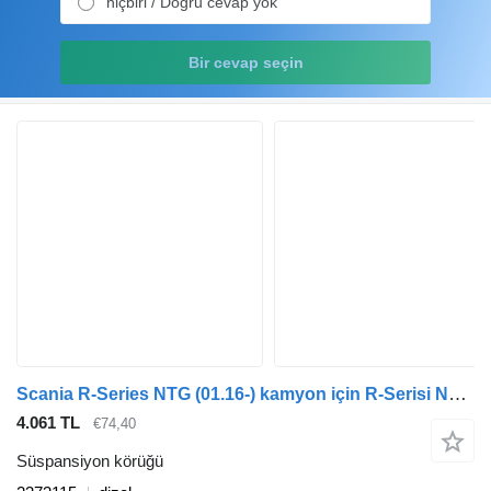
hiçbiri / Doğru cevap yok
Bir cevap seçin
Scania R-Series NTG (01.16-) kamyon için R-Serisi NTG (01.16-) 2373115 süspansiyon körüğü
4.061 TL
€74,40
Süspansiyon körüğü