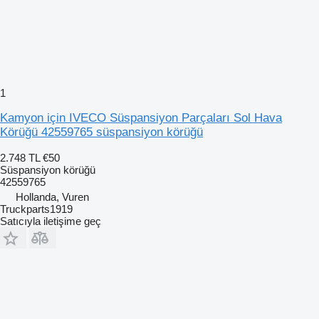
1
Kamyon için IVECO Süspansiyon Parçaları Sol Hava
Körüğü 42559765 süspansiyon körüğü
2.748 TL
€50
Süspansiyon körüğü
42559765
Hollanda, Vuren
Truckparts1919
Satıcıyla iletişime geç