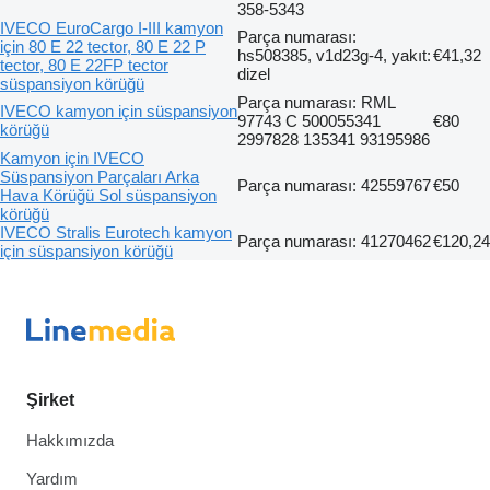
358-5343
IVECO EuroCargo I-III kamyon
Parça numarası:
için 80 E 22 tector, 80 E 22 P
hs508385, v1d23g-4, yakıt:
€41,32
tector, 80 E 22FP tector
dizel
süspansiyon körüğü
Parça numarası: RML
IVECO kamyon için süspansiyon
97743 C 500055341
€80
körüğü
2997828 135341 93195986
Kamyon için IVECO
Süspansiyon Parçaları Arka
Parça numarası: 42559767
€50
Hava Körüğü Sol süspansiyon
körüğü
IVECO Stralis Eurotech kamyon
Parça numarası: 41270462
€120,24
için süspansiyon körüğü
Şirket
Hakkımızda
Yardım