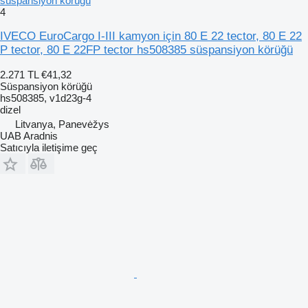
süspansiyon körüğü
4
IVECO EuroCargo I-III kamyon için 80 E 22 tector, 80 E 22
P tector, 80 E 22FP tector hs508385 süspansiyon körüğü
2.271 TL
€41,32
Süspansiyon körüğü
hs508385, v1d23g-4
dizel
Litvanya, Panevėžys
UAB Aradnis
Satıcıyla iletişime geç