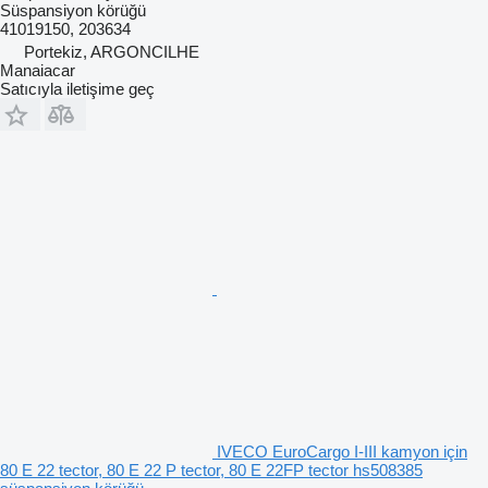
Süspansiyon körüğü
41019150, 203634
Portekiz, ARGONCILHE
Manaiacar
Satıcıyla iletişime geç
IVECO EuroCargo I-III kamyon için
80 E 22 tector, 80 E 22 P tector, 80 E 22FP tector hs508385