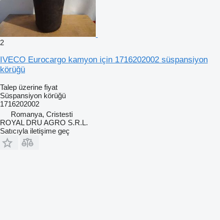
2
IVECO Eurocargo kamyon için 1716202002 süspansiyon
körüğü
Talep üzerine fiyat
Süspansiyon körüğü
1716202002
Romanya, Cristesti
ROYAL DRU AGRO S.R.L.
Satıcıyla iletişime geç