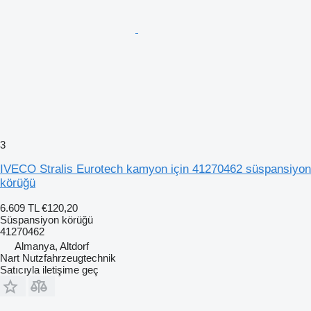
3
IVECO Stralis Eurotech kamyon için 41270462 süspansiyon
körüğü
6.609 TL
€120,20
Süspansiyon körüğü
41270462
Almanya, Altdorf
Nart Nutzfahrzeugtechnik
Satıcıyla iletişime geç