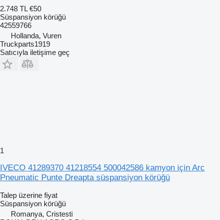
2.748 TL
€50
Süspansiyon körüğü
42559766
Hollanda, Vuren
Truckparts1919
Satıcıyla iletişime geç
1
IVECO 41289370 41218554 500042586 kamyon için Arc
Pneumatic Punte Dreapta süspansiyon körüğü
Talep üzerine fiyat
Süspansiyon körüğü
Romanya, Cristesti