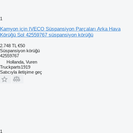
1
Kamyon için IVECO Süspansiyon Parçaları Arka Hava
Körüğü Sol 42559767 süspansiyon körüğü
2.748 TL
€50
Süspansiyon körüğü
42559767
Hollanda, Vuren
Truckparts1919
Satıcıyla iletişime geç
1