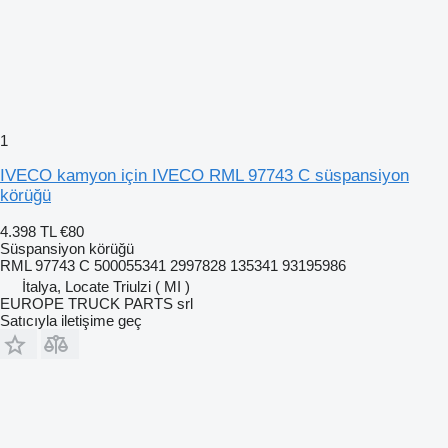
1
IVECO kamyon için IVECO RML 97743 C süspansiyon
körüğü
4.398 TL
€80
Süspansiyon körüğü
RML 97743 C 500055341 2997828 135341 93195986
İtalya, Locate Triulzi ( MI )
EUROPE TRUCK PARTS srl
Satıcıyla iletişime geç