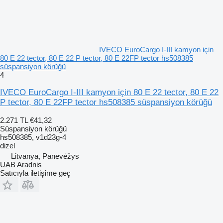
IVECO EuroCargo I-III kamyon için
80 E 22 tector, 80 E 22 P tector, 80 E 22FP tector hs508385
süspansiyon körüğü
4
IVECO EuroCargo I-III kamyon için 80 E 22 tector, 80 E 22
P tector, 80 E 22FP tector hs508385 süspansiyon körüğü
2.271 TL
€41,32
Süspansiyon körüğü
hs508385, v1d23g-4
dizel
Litvanya, Panevėžys
UAB Aradnis
Satıcıyla iletişime geç