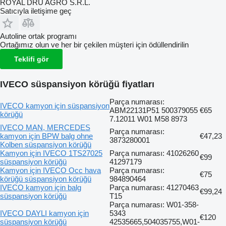
ROYAL DRU AGRO S.R.L.
Satıcıyla iletişime geç
Autoline ortak programı
Ortağımız olun ve her bir çekilen müşteri için ödüllendirilin
Teklifi gör
IVECO süspansiyon körüğü fiyatları
Parça numarası:
IVECO kamyon için süspansiyon
ABM22131P51 500379055
€65
körüğü
7.12011 W01 M58 8973
IVECO MAN, MERCEDES
Parça numarası:
kamyon için BPW balg ohne
€47,23
3873280001
Kolben süspansiyon körüğü
Kamyon için IVECO 1TS27025
Parça numarası: 41026260
€99
süspansiyon körüğü
41297179
Kamyon için IVECO Occ hava
Parça numarası:
€75
körüğü süspansiyon körüğü
984890464
IVECO kamyon için balg
Parça numarası: 41270463
€99,24
süspansiyon körüğü
T15
Parça numarası: W01-358-
IVECO DAYLI kamyon için
5343
€120
süspansiyon körüğü
42535665,504035755,W01-