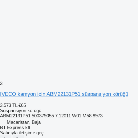
3
IVECO kamyon için ABM22131P51 süspansiyon körüğü
3.573 TL
€65
Süspansiyon körüğü
ABM22131P51 500379055 7.12011 W01 M58 8973
Macaristan, Baja
BT Express kft
Satıcıyla iletişime geç