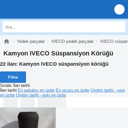
Yedek parçalar
IVECO yedek parçalar
IVECO süspan
Kamyon IVECO Süspansiyon Körüğü
22 ilan:
Kamyon IVECO süspansiyon körüğü
Filtre
Sırala
:
İlan tarihi
İlan tarihi
En pahalısı en üstte
En ucuzu en üstte
Üretim tarihi - yeni
en üstte
Üretim tarihi - eski en üstte