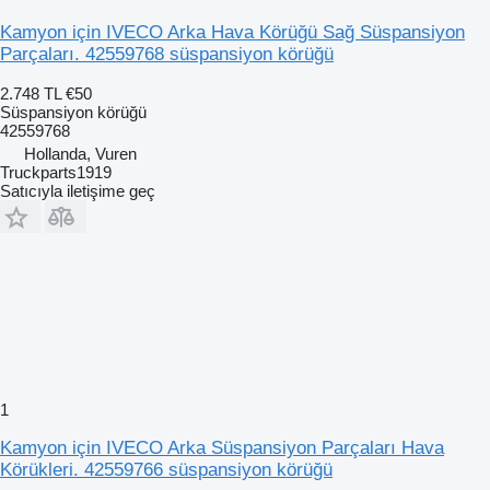
Kamyon için IVECO Arka Hava Körüğü Sağ Süspansiyon
Parçaları. 42559768 süspansiyon körüğü
2.748 TL
€50
Süspansiyon körüğü
42559768
Hollanda, Vuren
Truckparts1919
Satıcıyla iletişime geç
1
Kamyon için IVECO Arka Süspansiyon Parçaları Hava
Körükleri. 42559766 süspansiyon körüğü