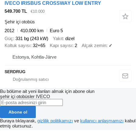
IVECO IRISBUS CROSSWAY LOW ENTRY
549.700 TL
€10.000
Şehir içi otobüs
2012
410.000 km
Euro 5
Güç
331 bg (243 kW)
Yakıt
dizel
Koltuk sayısı
32+65
Kapı sayısı
2
Alçak zemin
✓
Estonya, Kohtla-Järve
SERDRUG
Bu bölüme ait yeni ilanları almak için abone olun
şehir içi otobüsler
IVECO
Abone ol
Buraya tıklayarak,
gizlilik politikamızı
ve
kullanıcı anlaşmamızı
kabul
etmiş olursunuz.