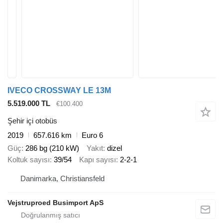
IVECO CROSSWAY LE 13M
5.519.000 TL
€100.400
Şehir içi otobüs
2019
657.616 km
Euro 6
Güç
286 bg (210 kW)
Yakıt
dizel
Koltuk sayısı
39/54
Kapı sayısı
2-2-1
Danimarka, Christiansfeld
Vejstruproed Busimport ApS