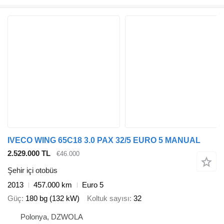
IVECO WING 65C18 3.0 PAX 32/5 EURO 5 MANUAL
2.529.000 TL
€46.000
Şehir içi otobüs
2013
457.000 km
Euro 5
Güç
180 bg (132 kW)
Koltuk sayısı
32
Polonya, DZWOLA