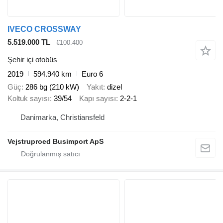
IVECO CROSSWAY
5.519.000 TL
€100.400
Şehir içi otobüs
2019
594.940 km
Euro 6
Güç
286 bg (210 kW)
Yakıt
dizel
Koltuk sayısı
39/54
Kapı sayısı
2-2-1
Danimarka, Christiansfeld
Vejstruproed Busimport ApS