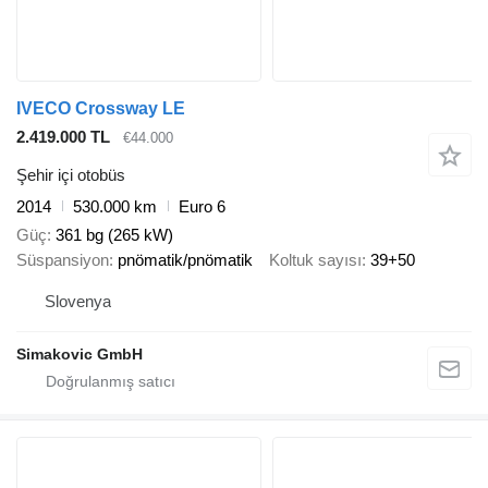
IVECO Crossway LE
2.419.000 TL
€44.000
Şehir içi otobüs
2014
530.000 km
Euro 6
Güç
361 bg (265 kW)
Süspansiyon
pnömatik/pnömatik
Koltuk sayısı
39+50
Slovenya
Simakovic GmbH