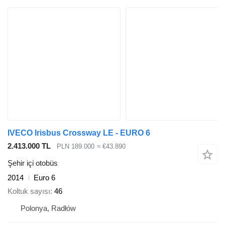
IVECO Irisbus Crossway LE - EURO 6
2.413.000 TL
PLN 189.000
≈ €43.890
Şehir içi otobüs
2014
Euro 6
Koltuk sayısı
46
Polonya, Radłów