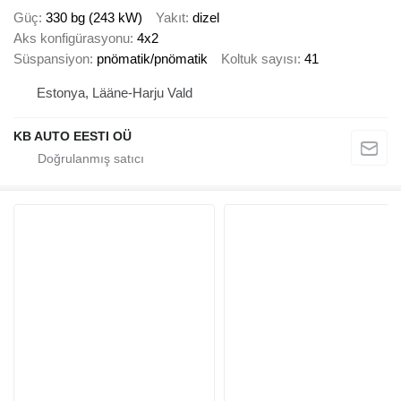
Güç
330 bg (243 kW)
Yakıt
dizel
Aks konfigürasyonu
4x2
Süspansiyon
pnömatik/pnömatik
Koltuk sayısı
41
Estonya, Lääne-Harju Vald
KB AUTO EESTI OÜ