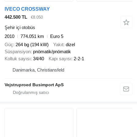
IVECO CROSSWAY
442.500 TL
€8.050
Şehir içi otobüs
2010
774.051 km
Euro 5
Güç
264 bg (194 kW)
Yakıt
dizel
Süspansiyon
pnömatik/pnömatik
Koltuk sayısı
34/40
Kapı sayısı
2-2-1
Danimarka, Christiansfeld
Vejstruproed Busimport ApS