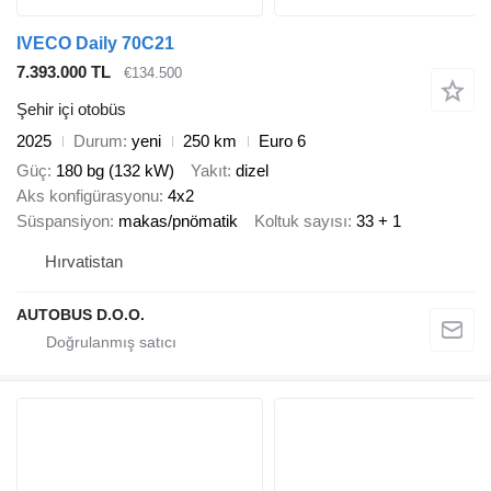
IVECO Daily 70C21
7.393.000 TL
€134.500
Şehir içi otobüs
2025
Durum
yeni
250 km
Euro 6
Güç
180 bg (132 kW)
Yakıt
dizel
Aks konfigürasyonu
4x2
Süspansiyon
makas/pnömatik
Koltuk sayısı
33 + 1
Hırvatistan
AUTOBUS D.O.O.