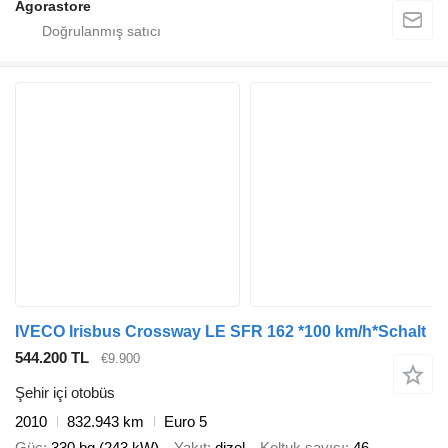
Agorastore
IVECO Irisbus Crossway LE SFR 162 *100 km/h*Schalt
544.200 TL
€9.900
Şehir içi otobüs
2010
832.943 km
Euro 5
Güç
330 bg (243 kW)
Yakıt
dizel
Koltuk sayısı
46