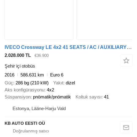
IVECO Crossway LE 4x2 41 SEATS / AC / AUXILIARY HEATER
2.028.000 TL
€36.900
Şehir içi otobüs
2016
586.631 km
Euro 6
Güç
286 bg (210 kW)
Yakıt
dizel
Aks konfigürasyonu
4x2
Süspansiyon
pnömatik/pnömatik
Koltuk sayısı
41
Estonya, Lääne-Harju Vald
KB AUTO EESTI OÜ