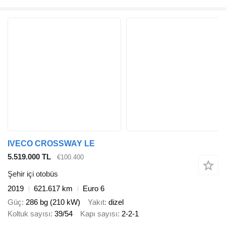
IVECO CROSSWAY LE
5.519.000 TL
€100.400
Şehir içi otobüs
2019
621.617 km
Euro 6
Güç
286 bg (210 kW)
Yakıt
dizel
Koltuk sayısı
39/54
Kapı sayısı
2-2-1