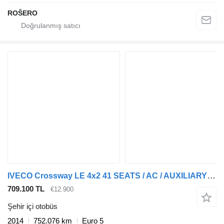
ROŠERO
IVECO Crossway LE 4x2 41 SEATS / AC / AUXILIARY HEATING
709.100 TL
€12.900
Şehir içi otobüs
2014
752.076 km
Euro 5