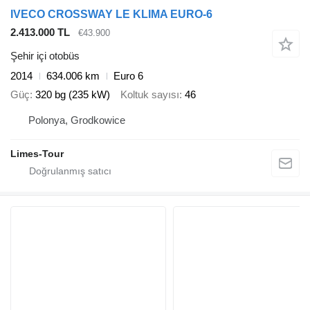
IVECO CROSSWAY LE KLIMA EURO-6
2.413.000 TL
€43.900
Şehir içi otobüs
2014
634.006 km
Euro 6
Güç
320 bg (235 kW)
Koltuk sayısı
46
Polonya, Grodkowice
Limes-Tour