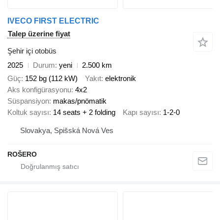
IVECO FIRST ELECTRIC
Talep üzerine fiyat
Şehir içi otobüs
2025
Durum
yeni
2.500 km
Güç
152 bg (112 kW)
Yakıt
elektronik
Aks konfigürasyonu
4x2
Süspansiyon
makas/pnömatik
Koltuk sayısı
14 seats + 2 folding
Kapı sayısı
1-2-0
Slovakya, Spišská Nová Ves
ROŠERO