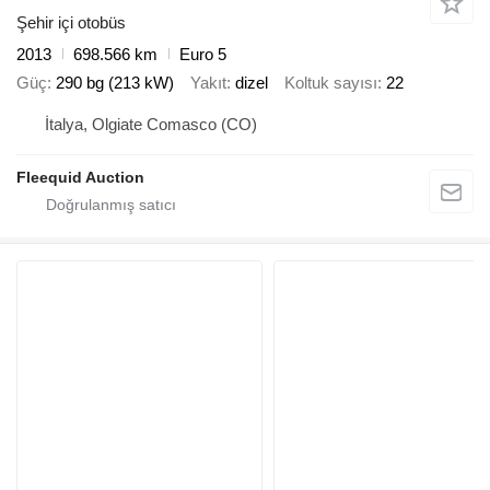
Şehir içi otobüs
2013
698.566 km
Euro 5
Güç
290 bg (213 kW)
Yakıt
dizel
Koltuk sayısı
22
İtalya, Olgiate Comasco (CO)
Fleequid Auction