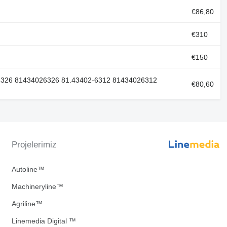
€86,80
€310
€150
-6326 81434026326 81.43402-6312 81434026312
€80,60
Projelerimiz
Autoline™
Machineryline™
Agriline™
Linemedia Digital ™