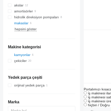
akslar
amortisörler
hidrolik direksiyon pompaları
makaslar
hepsini göster
Makine kategorisi
kamyonlar
çekiciler
Yedek parça çeşiti
orijinal yedek parça
Portalımızı kısac
i̇ş makinesi il
i̇ş makinesi sat
i̇ş makinesi üre
Marka
hiçbiri / Doğr