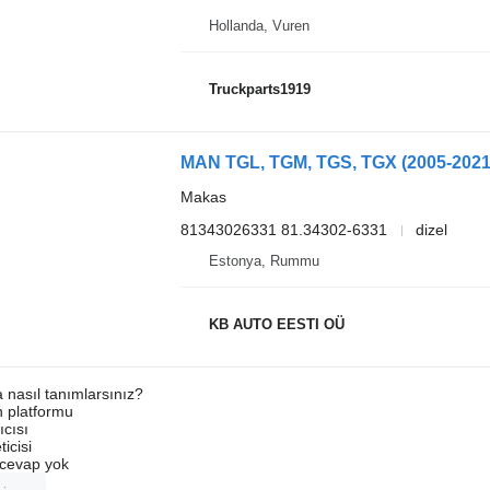
Hollanda, Vuren
Truckparts1919
MAN TGL, TGM, TGS, TGX (2005-2021
Makas
81343026331 81.34302-6331
dizel
Estonya, Rummu
KB AUTO EESTI OÜ
a nasıl tanımlarsınız?
an platformu
ıcısı
ticisi
u cevap yok