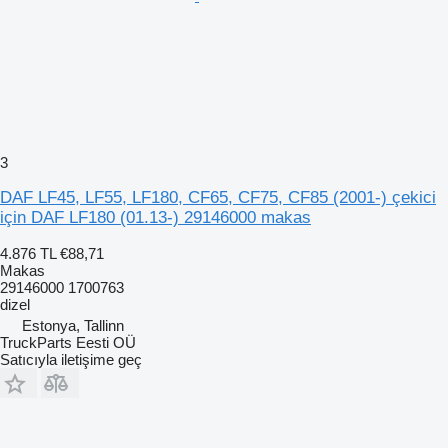
3
DAF LF45, LF55, LF180, CF65, CF75, CF85 (2001-) çekici
için DAF LF180 (01.13-) 29146000 makas
4.876 TL
€88,71
Makas
29146000 1700763
dizel
Estonya, Tallinn
TruckParts Eesti OÜ
Satıcıyla iletişime geç