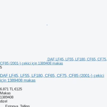
DAF LF45, LF55, LF180, CF65, CF75,
CF85 (2001-) çekici için 1389408 makas
5
DAF LF45, LF55, LF180, CF65, CF75, CF85 (2001-) çekici
için 1389408 makas
6.871 TL
€125
Makas
1389408
dizel
Estonya, Tallinn