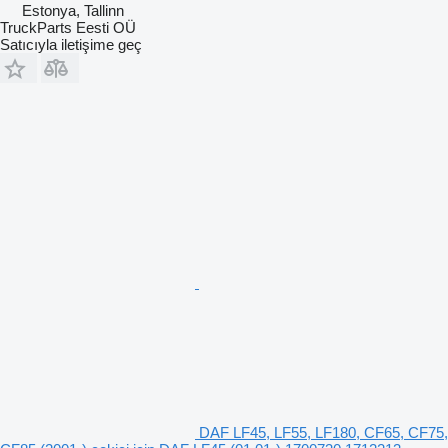
Estonya, Tallinn
TruckParts Eesti OÜ
Satıcıyla iletişime geç
DAF LF45, LF55, LF180, CF65, CF75,