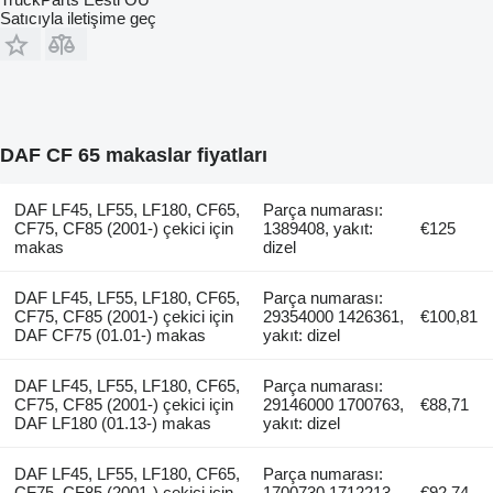
Satıcıyla iletişime geç
DAF CF 65 makaslar fiyatları
DAF LF45, LF55, LF180, CF65,
Parça numarası:
CF75, CF85 (2001-) çekici için
1389408, yakıt:
€125
makas
dizel
DAF LF45, LF55, LF180, CF65,
Parça numarası:
CF75, CF85 (2001-) çekici için
29354000 1426361,
€100,81
DAF CF75 (01.01-) makas
yakıt: dizel
DAF LF45, LF55, LF180, CF65,
Parça numarası:
CF75, CF85 (2001-) çekici için
29146000 1700763,
€88,71
DAF LF180 (01.13-) makas
yakıt: dizel
DAF LF45, LF55, LF180, CF65,
Parça numarası:
CF75, CF85 (2001-) çekici için
1700730 1712213,
€92,74