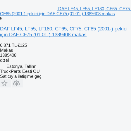
DAF LF45, LF55, LF180, CF65, CF75,
CF85 (2001-) çekici için DAF CF75 (01.01-) 1389408 makas
5
DAF LF45, LF55, LF180, CF65, CF75, CF85 (2001-) çekici
için DAF CF75 (01.01-) 1389408 makas
6.871 TL
€125
Makas
1389408
dizel
Estonya, Tallinn
TruckParts Eesti OÜ
Satıcıyla iletişime geç