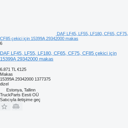
DAF LF45, LF55, LF180, CF65, CF75,
CF85 çekici için 15399A 29342000 makas
6
DAF LF45, LF55, LF180, CF65, CF75, CF85 çekici için
15399A 29342000 makas
6.871 TL
€125
Makas
15399A 29342000 1377375
dizel
Estonya, Tallinn
TruckParts Eesti OÜ
Satıcıyla iletişime geç