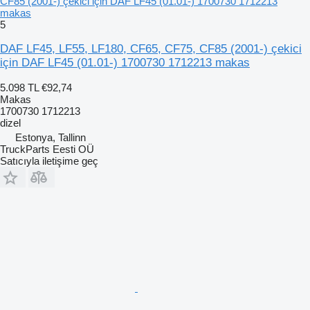
CF85 (2001-) çekici için DAF LF45 (01.01-) 1700730 1712213
makas
5
DAF LF45, LF55, LF180, CF65, CF75, CF85 (2001-) çekici
için DAF LF45 (01.01-) 1700730 1712213 makas
5.098 TL
€92,74
Makas
1700730 1712213
dizel
Estonya, Tallinn
TruckParts Eesti OÜ
Satıcıyla iletişime geç