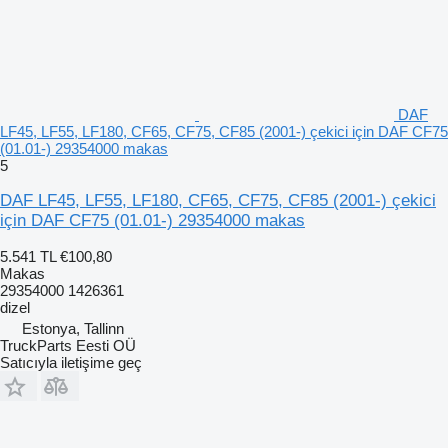
DAF
LF45, LF55, LF180, CF65, CF75, CF85 (2001-) çekici için DAF CF75
(01.01-) 29354000 makas
5
DAF LF45, LF55, LF180, CF65, CF75, CF85 (2001-) çekici
için DAF CF75 (01.01-) 29354000 makas
5.541 TL
€100,80
Makas
29354000 1426361
dizel
Estonya, Tallinn
TruckParts Eesti OÜ
Satıcıyla iletişime geç