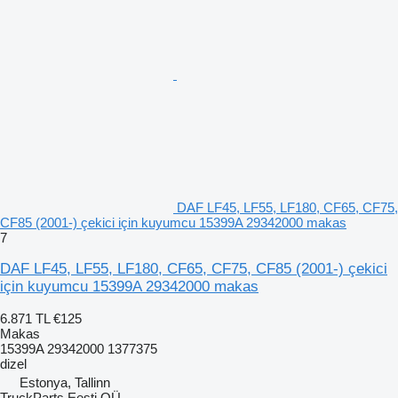
DAF LF45, LF55, LF180, CF65, CF75,
CF85 (2001-) çekici için kuyumcu 15399A 29342000 makas
7
DAF LF45, LF55, LF180, CF65, CF75, CF85 (2001-) çekici
için kuyumcu 15399A 29342000 makas
6.871 TL
€125
Makas
15399A 29342000 1377375
dizel
Estonya, Tallinn
TruckParts Eesti OÜ