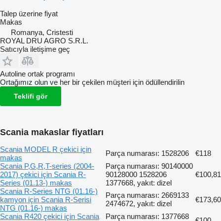
Talep üzerine fiyat
Makas
Romanya, Cristesti
ROYAL DRU AGRO S.R.L.
Satıcıyla iletişime geç
Autoline ortak programı
Ortağımız olun ve her bir çekilen müşteri için ödüllendirilin
Teklifi gör
Scania makaslar fiyatları
Scania MODEL R çekici için
Parça numarası: 1528206
€118
makas
Scania P,G,R,T-series (2004-
Parça numarası: 90140000
2017) çekici için Scania R-
90128000 1528206
€100,81
Series (01.13-) makas
1377668, yakıt: dizel
Scania R-Series NTG (01.16-)
Parça numarası: 2669133
kamyon için Scania R-Serisi
€173,60
2474672, yakıt: dizel
NTG (01.16-) makas
Scania R420 çekici için Scania
Parça numarası: 1377668
€100