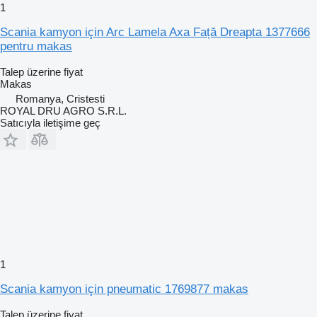
1
Scania kamyon için Arc Lamela Axa Față Dreapta 1377666
pentru makas
Talep üzerine fiyat
Makas
Romanya, Cristesti
ROYAL DRU AGRO S.R.L.
Satıcıyla iletişime geç
1
Scania kamyon için pneumatic 1769877 makas
Talep üzerine fiyat