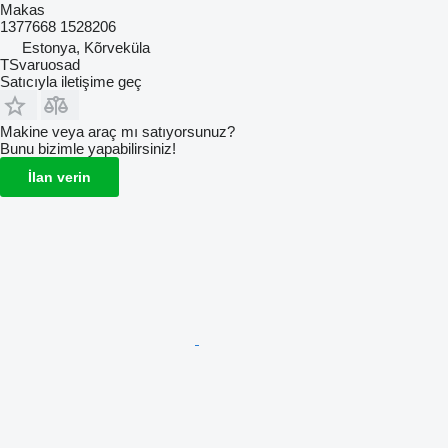
Makas
1377668 1528206
Estonya, Kõrveküla
TSvaruosad
Satıcıyla iletişime geç
Makine veya araç mı satıyorsunuz?
Bunu bizimle yapabilirsiniz!
İlan verin