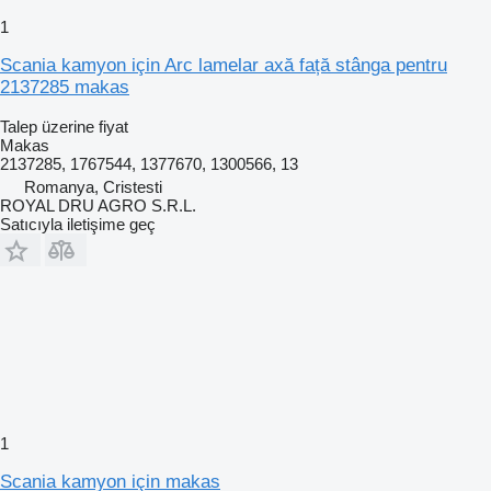
1
Scania kamyon için Arc lamelar axă față stânga pentru
2137285 makas
Talep üzerine fiyat
Makas
2137285, 1767544, 1377670, 1300566, 13
Romanya, Cristesti
ROYAL DRU AGRO S.R.L.
Satıcıyla iletişime geç
1
Scania kamyon için makas