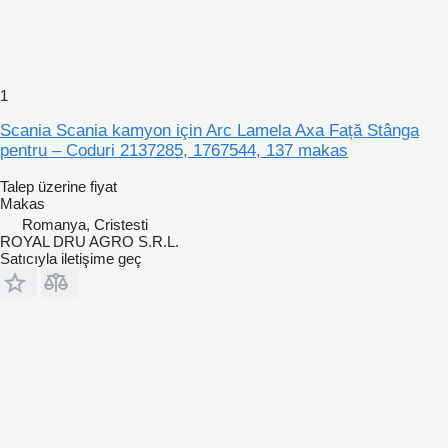
1
Scania Scania kamyon için Arc Lamela Axa Față Stânga
pentru – Coduri 2137285, 1767544, 137 makas
Talep üzerine fiyat
Makas
Romanya, Cristesti
ROYAL DRU AGRO S.R.L.
Satıcıyla iletişime geç