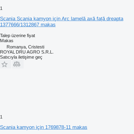
1
Scania Scania kamyon için Arc lamelă axă față dreapta
1377666/1312867 makas
Talep üzerine fiyat
Makas
Romanya, Cristesti
ROYAL DRU AGRO S.R.L.
Satıcıyla iletişime geç
1
Scania kamyon için 1769878-11 makas