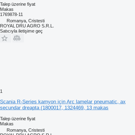
Talep üzerine fiyat
Makas
1769878-11
Romanya, Cristesti
ROYAL DRU AGRO S.R.L.
Satıcıyla iletişime geç
1
Scania R-Series kamyon için Arc lamelar pneumatic, ax
secundar dreapta (1800017, 1324469, 13 makas
Talep üzerine fiyat
Makas
Romanya, Cristesti