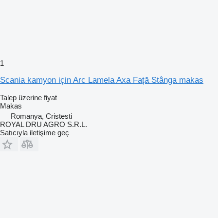
1
Scania kamyon için Arc Lamela Axa Față Stânga makas
Talep üzerine fiyat
Makas
Romanya, Cristesti
ROYAL DRU AGRO S.R.L.
Satıcıyla iletişime geç