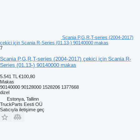
Scania P,G,R,T-series (2004-2017)
çekici için Scania R-Series (01.13-) 90140000 makas
7
Scania P,G,R,T-series (2004-2017) çekici için Scania R-
Series (01.13-) 90140000 makas
5.541 TL
€100,80
Makas
90140000 90128000 1528206 1377668
dizel
Estonya, Tallinn
TruckParts Eesti OÜ
Satıcıyla iletişime geç