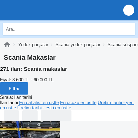
Yedek parçalar
Scania yedek parçalar
Scania süspan
Scania Makaslar
271 ilan:
Scania makaslar
Fiyat:
3.600 TL - 60.000 TL
Filtre
Sırala
:
İlan tarihi
İlan tarihi
En pahalısı en üstte
En ucuzu en üstte
Üretim tarihi - yeni
en üstte
Üretim tarihi - eski en üstte