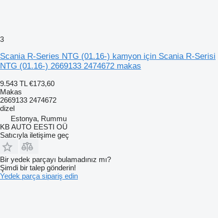
3
Scania R-Series NTG (01.16-) kamyon için Scania R-Serisi
NTG (01.16-) 2669133 2474672 makas
9.543 TL
€173,60
Makas
2669133 2474672
dizel
Estonya, Rummu
KB AUTO EESTI OÜ
Satıcıyla iletişime geç
Bir yedek parçayı bulamadınız mı?
Şimdi bir talep gönderin!
Yedek parça sipariş edin