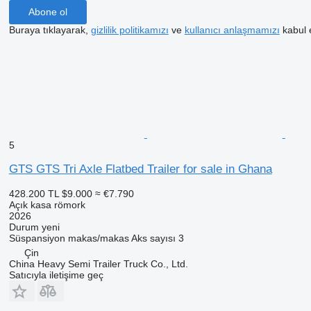
Abone ol
Buraya tıklayarak,
gizlilik politikamızı
ve
kullanıcı anlaşmamızı
kabul 
5
GTS GTS Tri Axle Flatbed Trailer for sale in Ghana
428.200 TL
$9.000
≈ €7.790
Açık kasa römork
2026
Durum
yeni
Süspansiyon
makas/makas
Aks sayısı
3
Çin
China Heavy Semi Trailer Truck Co., Ltd.
Satıcıyla iletişime geç