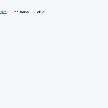
lçika
Danimarka
Çekya