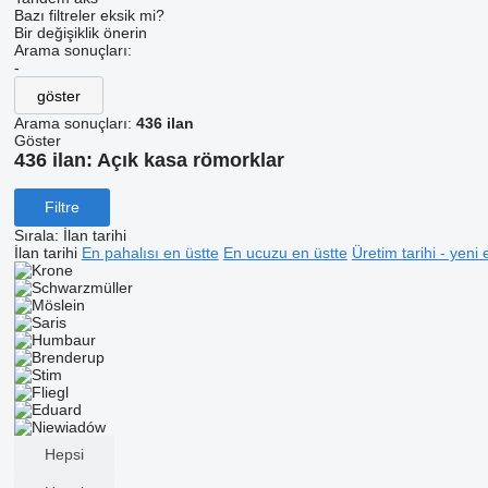
Bazı filtreler eksik mi?
Bir değişiklik önerin
Arama sonuçları:
-
göster
Arama sonuçları:
436 ilan
Göster
436 ilan:
Açık kasa römorklar
Filtre
Sırala
:
İlan tarihi
İlan tarihi
En pahalısı en üstte
En ucuzu en üstte
Üretim tarihi - yeni 
Hepsi