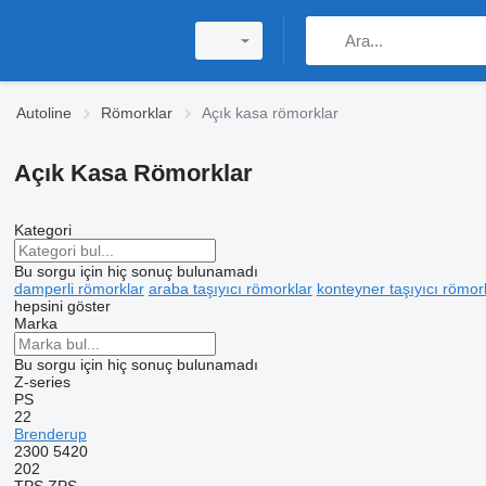
Autoline
Römorklar
Açık kasa römorklar
Açık Kasa Römorklar
Kategori
Bu sorgu için hiç sonuç bulunamadı
damperli römorklar
araba taşıyıcı römorklar
konteyner taşıyıcı römor
hepsini göster
Marka
Bu sorgu için hiç sonuç bulunamadı
Z-series
PS
22
Brenderup
2300
5420
202