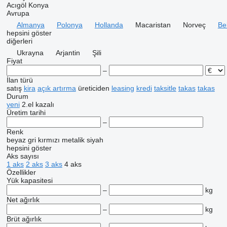
Acıgöl
Konya
Avrupa
Almanya
Polonya
Hollanda
Macaristan
Norveç
Be
hepsini göster
diğerleri
Ukrayna
Arjantin
Şili
Fiyat
–
İlan türü
satış
kira
açık artırma
üreticiden
leasing
kredi
taksitle
takas
takas
Durum
yeni
2.el
kazalı
Üretim tarihi
–
Renk
beyaz
gri
kırmızı
metalik
siyah
hepsini göster
Aks sayısı
1 aks
2 aks
3 aks
4 aks
Özellikler
Yük kapasitesi
–
kg
Net ağırlık
–
kg
Brüt ağırlık