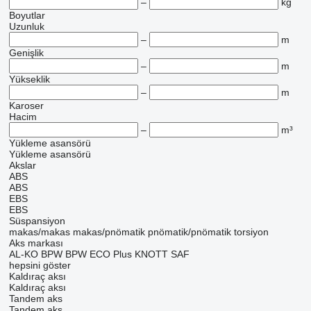
–
kg
Boyutlar
Uzunluk
–
m
Genişlik
–
m
Yükseklik
–
m
Karoser
Hacim
–
m³
Yükleme asansörü
Yükleme asansörü
Akslar
ABS
ABS
EBS
EBS
Süspansiyon
makas/makas
makas/pnömatik
pnömatik/pnömatik
torsiyon
Aks markası
AL-KO
BPW
BPW ECO Plus
KNOTT
SAF
hepsini göster
Kaldıraç aksı
Kaldıraç aksı
Tandem aks
Tandem aks