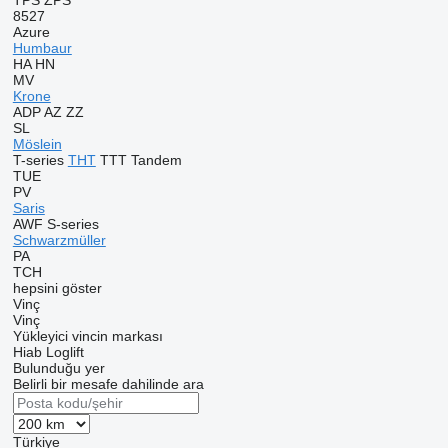
TPS
ZPS
8527
Azure
Humbaur
HA
HN
MV
Krone
ADP
AZ
ZZ
SL
Möslein
T-series
THT
TTT
Tandem
TUE
PV
Saris
AWF
S-series
Schwarzmüller
PA
TCH
hepsini göster
Vinç
Vinç
Yükleyici vincin markası
Hiab
Loglift
Bulunduğu yer
Belirli bir mesafe dahilinde ara
Türkiye