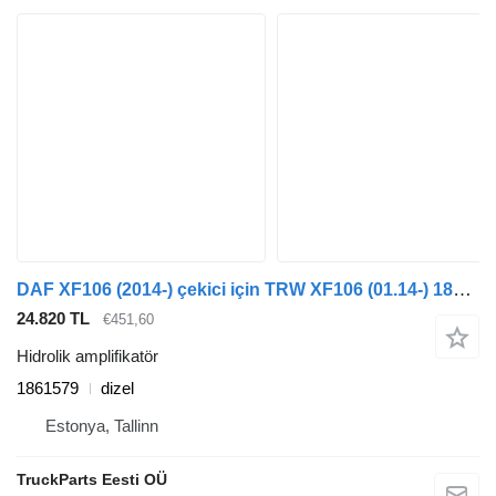
DAF XF106 (2014-) çekici için TRW XF106 (01.14-) 1861579 hidrolik amplifikatör
24.820 TL
€451,60
Hidrolik amplifikatör
1861579
dizel
Estonya, Tallinn
TruckParts Eesti OÜ