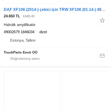
DAF XF106 (2014-) çekici için TRW XF106 (01.14-) 49002679 hidrolik amplifikatör
24.650 TL
€448,40
Hidrolik amplifikatör
49002679 1846034
dizel
Estonya, Tallinn
TruckParts Eesti OÜ