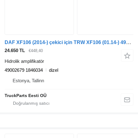
DAF XF106 (2014-) çekici için TRW XF106 (01.14-) 49002679 hidrolik amplifikatör
24.650 TL
€448,40
Hidrolik amplifikatör
49002679 1846034
dizel
Estonya, Tallinn
TruckParts Eesti OÜ