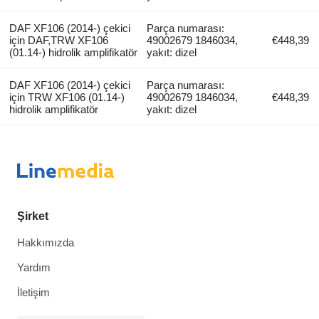
DAF XF106 (2014-) çekici
Parça numarası:
için DAF,TRW XF106
49002679 1846034,
€448,39
(01.14-) hidrolik amplifikatör
yakıt: dizel
DAF XF106 (2014-) çekici
Parça numarası:
için TRW XF106 (01.14-)
49002679 1846034,
€448,39
hidrolik amplifikatör
yakıt: dizel
Şirket
Hakkımızda
Yardım
İletişim