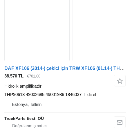
DAF XF106 (2014-) çekici için TRW XF106 (01.14-) THP90613 hidrolik amplifikatör
38.570 TL
€701,60
Hidrolik amplifikatör
THP90613 49002685 49001986 1846037
dizel
Estonya, Tallinn
TruckParts Eesti OÜ