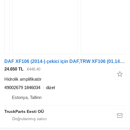
DAF XF106 (2014-) çekici için DAF,TRW XF106 (01.14-) 49002679 hidrolik amplifikatör
24.650 TL
€448,40
Hidrolik amplifikatör
49002679 1846034
dizel
Estonya, Tallinn
TruckParts Eesti OÜ