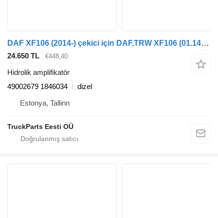
DAF XF106 (2014-) çekici için DAF,TRW XF106 (01.14-) 49002679 hidrolik amplifikatör
24.650 TL
€448,40
Hidrolik amplifikatör
49002679 1846034
dizel
Estonya, Tallinn
TruckParts Eesti OÜ