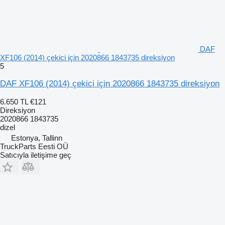
DAF
XF106 (2014) çekici için 2020866 1843735 direksiyon
5
DAF XF106 (2014) çekici için 2020866 1843735 direksiyon
6.650 TL
€121
Direksiyon
2020866 1843735
dizel
Estonya, Tallinn
TruckParts Eesti OÜ
Satıcıyla iletişime geç