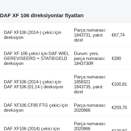
DAF XF 106 direksiyonlar fiyatları
Parça numarası:
DAF XF106 (2014-) çekici için
1843731, yakıt:
€67,74
direksiyon
dizel
DAF XF 106 çekici için DAF WIEL
Durum: yeni,
GEREVISEERD + STATIEGELD
parça numarası:
€280
direksiyon
1843730R
Parça numarası:
DAF XF106 (2014-) çekici için
1858321
€100,81
DAF XF106 (01.14-) direksiyon
1843735, yakıt:
dizel
DAF XF106 CF85 FTG çekici için
Parça numarası:
€259,70
direksiyon
2020866
Parça numarası:
DAF XF106 (2014) çekici için
2020866
€120,97