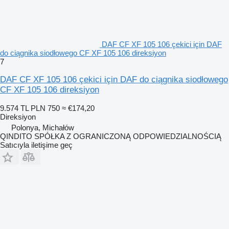
DAF CF XF 105 106 çekici için DAF
do ciągnika siodłowego CF XF 105 106 direksiyon
7
DAF CF XF 105 106 çekici için DAF do ciągnika siodłowego
CF XF 105 106 direksiyon
9.574 TL
PLN 750
≈ €174,20
Direksiyon
Polonya, Michałów
QINDITO SPÓŁKA Z OGRANICZONĄ ODPOWIEDZIALNOŚCIĄ
Satıcıyla iletişime geç