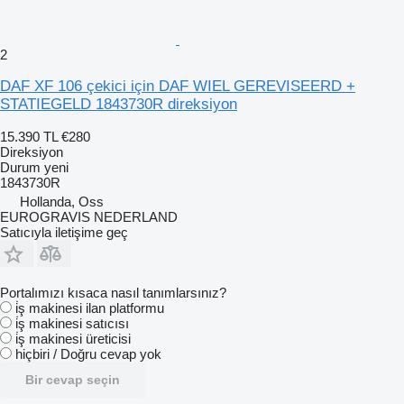
2
DAF XF 106 çekici için DAF WIEL GEREVISEERD +
STATIEGELD 1843730R direksiyon
15.390 TL
€280
Direksiyon
Durum
yeni
1843730R
Hollanda, Oss
EUROGRAVIS NEDERLAND
Satıcıyla iletişime geç
Portalımızı kısaca nasıl tanımlarsınız?
i̇ş makinesi ilan platformu
i̇ş makinesi satıcısı
i̇ş makinesi üreticisi
hiçbiri / Doğru cevap yok
Bir cevap seçin