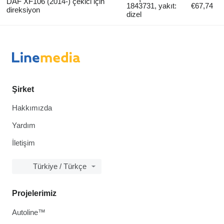
DAF XF106 (2014-) çekici için
1843731, yakıt:
€67,74
direksiyon
dizel
Şirket
Hakkımızda
Yardım
İletişim
Türkiye / Türkçe
Projelerimiz
Autoline™