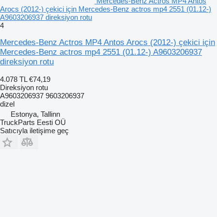
Mercedes-Benz Actros MP4 Antos
Arocs (2012-) çekici için Mercedes-Benz actros mp4 2551 (01.12-)
A9603206937 direksiyon rotu
4
Mercedes-Benz Actros MP4 Antos Arocs (2012-) çekici için
Mercedes-Benz actros mp4 2551 (01.12-) A9603206937
direksiyon rotu
4.078 TL
€74,19
Direksiyon rotu
A9603206937 9603206937
dizel
Estonya, Tallinn
TruckParts Eesti OÜ
Satıcıyla iletişime geç