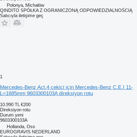
Polonya, Michałów
QINDITO SPÓŁKA Z OGRANICZONĄ ODPOWIEDZIALNOŚCIĄ
Satıcıyla iletişime geç
1
Mercedes-Benz Act.4 çekici için Mercedes-Benz C.E.I 11-
L=1685mm 9603300103A direksiyon rotu
10.990 TL
€200
Direksiyon rotu
Durum
yeni
9603300103A
Hollanda, Oss
EUROGRAVIS NEDERLAND
Satıcıyla iletişime geç