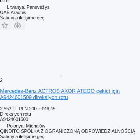
dizel
Litvanya, Panevėžys
UAB Aradnis
Satıcıyla iletişime geç
2
Mercedes-Benz ACTROS AXOR ATEGO çekici için
A9424601509 direksiyon rotu
2.553 TL
PLN 200
≈ €46,45
Direksiyon rotu
A9424601509
Polonya, Michałów
QINDITO SPÓŁKA Z OGRANICZONĄ ODPOWIEDZIALNOŚCIĄ
Satıcıyla iletişime geç