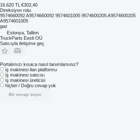
16.620 TL
€302,40
Direksiyon rotu
9574660092 A9574660092 9574601005 9574600205 A9574600205
A9574601005
gaz
Estonya, Tallinn
TruckParts Eesti OÜ
Satıcıyla iletişime geç
Portalımızı kısaca nasıl tanımlarsınız?
i̇ş makinesi ilan platformu
i̇ş makinesi satıcısı
i̇ş makinesi üreticisi
hiçbiri / Doğru cevap yok
Bir cevap seçin