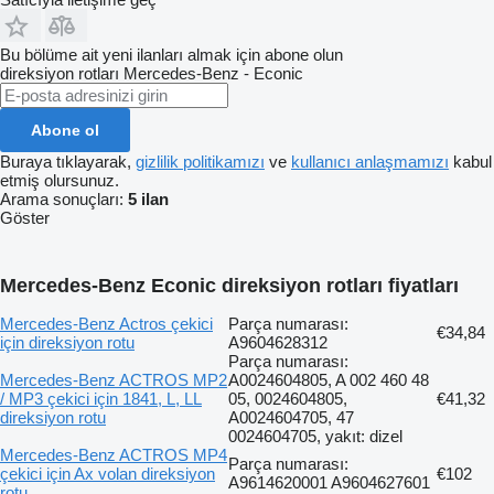
Bu bölüme ait yeni ilanları almak için abone olun
direksiyon rotları
Mercedes-Benz - Econic
Abone ol
Buraya tıklayarak,
gizlilik politikamızı
ve
kullanıcı anlaşmamızı
kabul
etmiş olursunuz.
Arama sonuçları:
5 ilan
Göster
Mercedes-Benz Econic direksiyon rotları fiyatları
Mercedes-Benz Actros çekici
Parça numarası:
€34,84
için direksiyon rotu
A9604628312
Parça numarası:
Mercedes-Benz ACTROS MP2
A0024604805, A 002 460 48
/ MP3 çekici için 1841, L, LL
05, 0024604805,
€41,32
direksiyon rotu
A0024604705, 47
0024604705, yakıt: dizel
Mercedes-Benz ACTROS MP4
Parça numarası:
çekici için Ax volan direksiyon
€102
A9614620001 A9604627601
rotu