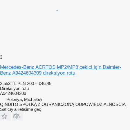
3
Mercedes-Benz ACRTOS MP2/MP3 çekici için Daimler-
Benz A9424604309 direksiyon rotu
2.553 TL
PLN 200
≈ €46,45
Direksiyon rotu
A9424604309
Polonya, Michałów
QINDITO SPÓŁKA Z OGRANICZONĄ ODPOWIEDZIALNOŚCIĄ
Satıcıyla iletişime geç