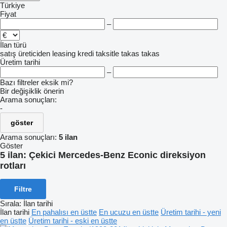
Türkiye
Fiyat
–
İlan türü
satış
üreticiden
leasing
kredi
taksitle
takas
takas
Üretim tarihi
–
Bazı filtreler eksik mi?
Bir değişiklik önerin
Arama sonuçları:
-
göster
Arama sonuçları:
5 ilan
Göster
5 ilan:
Çekici Mercedes-Benz Econic direksiyon
rotları
Filtre
Sırala
:
İlan tarihi
İlan tarihi
En pahalısı en üstte
En ucuzu en üstte
Üretim tarihi - yeni
en üstte
Üretim tarihi - eski en üstte