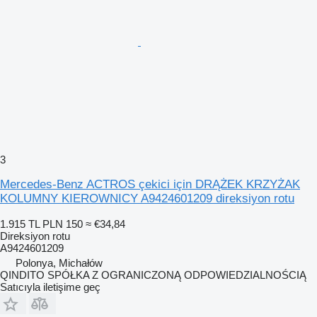
3
Mercedes-Benz ACTROS çekici için DRĄŻEK KRZYŻAK
KOLUMNY KIEROWNICY A9424601209 direksiyon rotu
1.915 TL
PLN 150
≈ €34,84
Direksiyon rotu
A9424601209
Polonya, Michałów
QINDITO SPÓŁKA Z OGRANICZONĄ ODPOWIEDZIALNOŚCIĄ
Satıcıyla iletişime geç