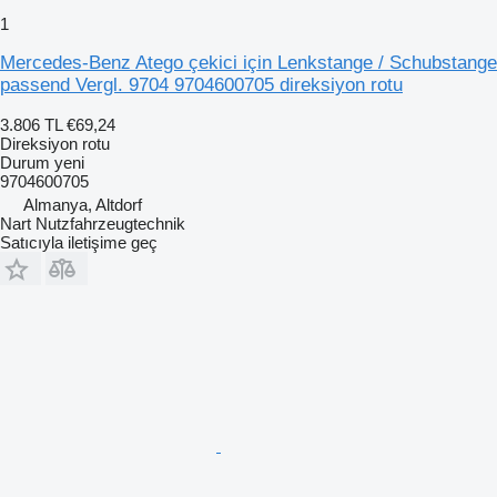
1
Mercedes-Benz Atego çekici için Lenkstange / Schubstange
passend Vergl. 9704 9704600705 direksiyon rotu
3.806 TL
€69,24
Direksiyon rotu
Durum
yeni
9704600705
Almanya, Altdorf
Nart Nutzfahrzeugtechnik
Satıcıyla iletişime geç