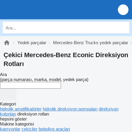
Yedek parçalar
Mercedes-Benz Trucks yedek parçalar
Çekici Mercedes-Benz Econic Direksiyon
Rotları
Ara
(parça numarası, marka, model, yedek parça)
Kategori
hidrolik amplifikatörler
hidrolik direksiyon pompaları
direksiyon
kolonları
direksiyon rotları
hepsini göster
Makine kategorisi
kamyonlar
çekiciler
belediye araçları