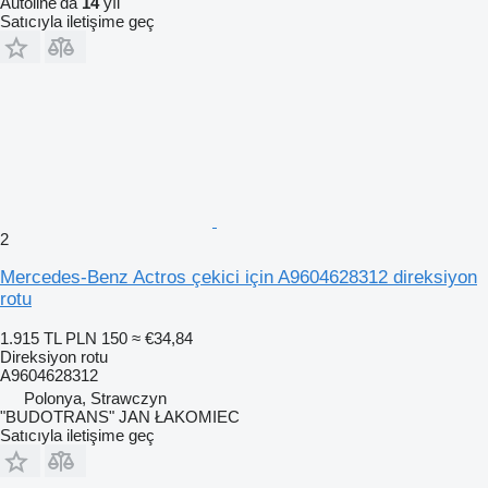
Autoline'da
14
yıl
Satıcıyla iletişime geç
2
Mercedes-Benz Actros çekici için A9604628312 direksiyon
rotu
1.915 TL
PLN 150
≈ €34,84
Direksiyon rotu
A9604628312
Polonya, Strawczyn
"BUDOTRANS" JAN ŁAKOMIEC
Satıcıyla iletişime geç