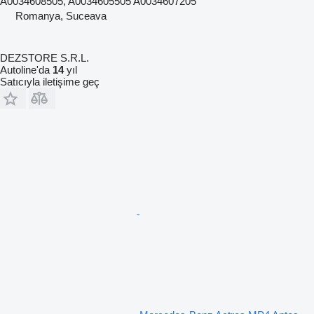
A0034608505, A0034605505 A0034607205
Romanya, Suceava
DEZSTORE S.R.L.
Autoline'da
14
yıl
Satıcıyla iletişime geç