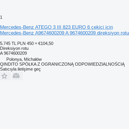
1
Mercedes-Benz ATEGO 3 III 823 EURO 6 çekici için
Mercedes-Benz A9674600209 A 9674600209 direksiyon rotu
5.745 TL
PLN 450
≈ €104,50
Direksiyon rotu
A 9674600209
Polonya, Michałów
QINDITO SPÓŁKA Z OGRANICZONĄ ODPOWIEDZIALNOŚCIĄ
Satıcıyla iletişime geç