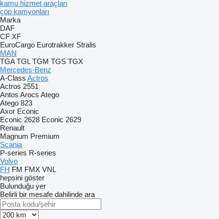
kamu hizmet araçları
çöp kamyonları
Marka
DAF
CF
XF
EuroCargo
Eurotrakker
Stralis
MAN
TGA
TGL
TGM
TGS
TGX
Mercedes-Benz
A-Class
Actros
Actros 2551
Antos
Arocs
Atego
Atego 823
Axor
Econic
Econic 2628
Econic 2629
Renault
Magnum
Premium
Scania
P-series
R-series
Volvo
FH
FM
FMX
VNL
hepsini göster
Bulunduğu yer
Belirli bir mesafe dahilinde ara