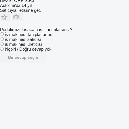
DEZSTORE S.R.L.
Autoline'da
14
yıl
Satıcıyla iletişime geç
Portalımızı kısaca nasıl tanımlarsınız?
i̇ş makinesi ilan platformu
i̇ş makinesi satıcısı
i̇ş makinesi üreticisi
hiçbiri / Doğru cevap yok
Bir cevap seçin