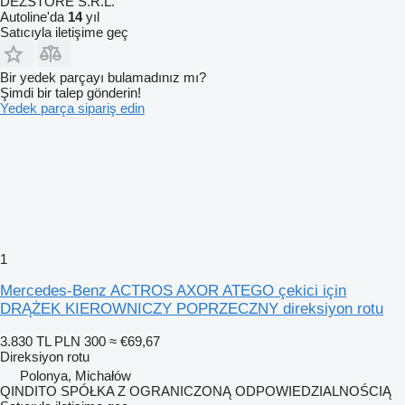
DEZSTORE S.R.L.
Autoline'da
14
yıl
Satıcıyla iletişime geç
Bir yedek parçayı bulamadınız mı?
Şimdi bir talep gönderin!
Yedek parça sipariş edin
1
Mercedes-Benz ACTROS AXOR ATEGO çekici için
DRĄŻEK KIEROWNICZY POPRZECZNY direksiyon rotu
3.830 TL
PLN 300
≈ €69,67
Direksiyon rotu
Polonya, Michałów
QINDITO SPÓŁKA Z OGRANICZONĄ ODPOWIEDZIALNOŚCIĄ