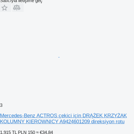
Satıcıyla iletişime geç
3
Mercedes-Benz ACTROS çekici için DRĄŻEK KRZYŻAK
KOLUMNY KIEROWNICY A9424601209 direksiyon rotu
1.915 TL
PLN 150
≈ €34,84