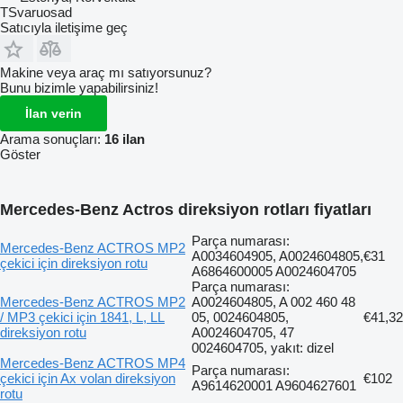
TSvaruosad
Satıcıyla iletişime geç
Makine veya araç mı satıyorsunuz?
Bunu bizimle yapabilirsiniz!
İlan verin
Arama sonuçları:
16 ilan
Göster
Mercedes-Benz Actros direksiyon rotları fiyatları
Parça numarası:
Mercedes-Benz ACTROS MP2
A0034604905, A0024604805,
€31
çekici için direksiyon rotu
A6864600005 A0024604705
Parça numarası:
Mercedes-Benz ACTROS MP2
A0024604805, A 002 460 48
/ MP3 çekici için 1841, L, LL
05, 0024604805,
€41,32
direksiyon rotu
A0024604705, 47
0024604705, yakıt: dizel
Mercedes-Benz ACTROS MP4
Parça numarası:
çekici için Ax volan direksiyon
€102
A9614620001 A9604627601
rotu