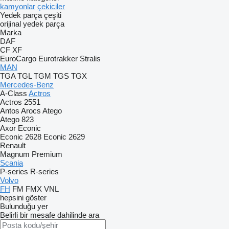
kamyonlar
çekiciler
Yedek parça çeşiti
orijinal yedek parça
Marka
DAF
CF
XF
EuroCargo
Eurotrakker
Stralis
MAN
TGA
TGL
TGM
TGS
TGX
Mercedes-Benz
A-Class
Actros
Actros 2551
Antos
Arocs
Atego
Atego 823
Axor
Econic
Econic 2628
Econic 2629
Renault
Magnum
Premium
Scania
P-series
R-series
Volvo
FH
FM
FMX
VNL
hepsini göster
Bulunduğu yer
Belirli bir mesafe dahilinde ara