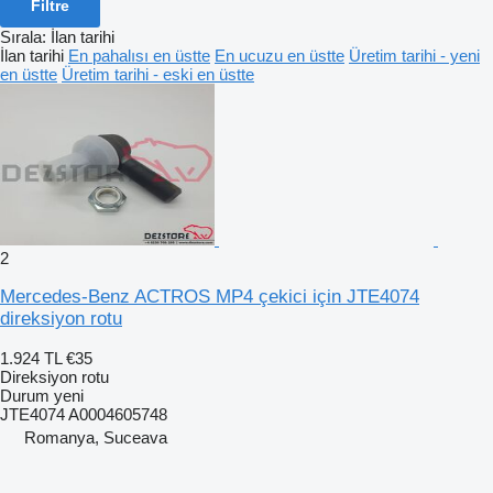
Filtre
Sırala
:
İlan tarihi
İlan tarihi
En pahalısı en üstte
En ucuzu en üstte
Üretim tarihi - yeni
en üstte
Üretim tarihi - eski en üstte
2
Mercedes-Benz ACTROS MP4 çekici için JTE4074
direksiyon rotu
1.924 TL
€35
Direksiyon rotu
Durum
yeni
JTE4074 A0004605748
Romanya, Suceava