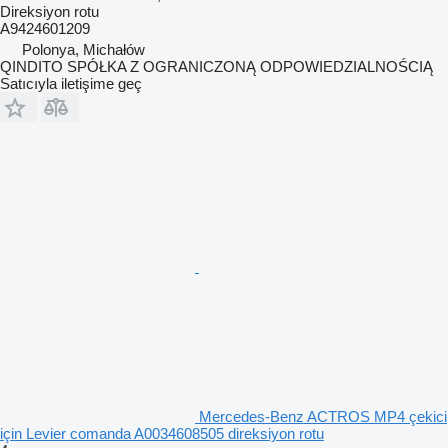
Direksiyon rotu
A9424601209
Polonya, Michałów
QINDITO SPÓŁKA Z OGRANICZONĄ ODPOWIEDZIALNOŚCIĄ
Satıcıyla iletişime geç
Mercedes-Benz ACTROS MP4 çekici
için Levier comanda A0034608505 direksiyon rotu