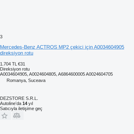
3
Mercedes-Benz ACTROS MP2 çekici için A0034604905
direksiyon rotu
1.704 TL
€31
Direksiyon rotu
A0034604905, A0024604805, A6864600005 A0024604705
Romanya, Suceava
DEZSTORE S.R.L.
Autoline'da
14
yıl
Satıcıyla iletişime geç