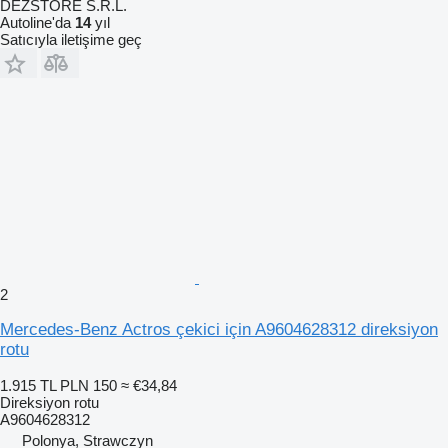
DEZSTORE S.R.L.
Autoline'da
14
yıl
Satıcıyla iletişime geç
2
Mercedes-Benz Actros çekici için A9604628312 direksiyon
rotu
1.915 TL
PLN 150
≈ €34,84
Direksiyon rotu
A9604628312
Polonya, Strawczyn