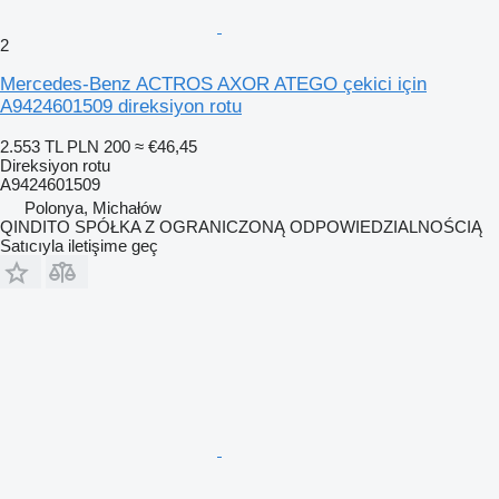
2
Mercedes-Benz ACTROS AXOR ATEGO çekici için
A9424601509 direksiyon rotu
2.553 TL
PLN 200
≈ €46,45
Direksiyon rotu
A9424601509
Polonya, Michałów
QINDITO SPÓŁKA Z OGRANICZONĄ ODPOWIEDZIALNOŚCIĄ
Satıcıyla iletişime geç