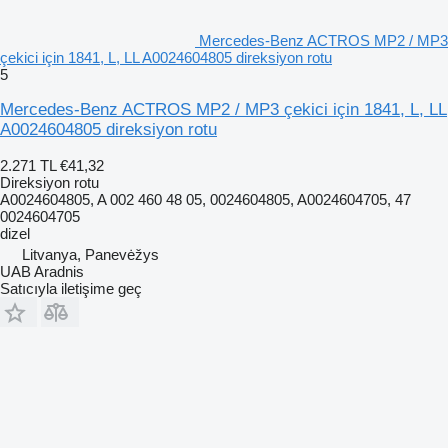
Mercedes-Benz ACTROS MP2 / MP3
çekici için 1841, L, LL A0024604805 direksiyon rotu
5
Mercedes-Benz ACTROS MP2 / MP3 çekici için 1841, L, LL
A0024604805 direksiyon rotu
2.271 TL
€41,32
Direksiyon rotu
A0024604805, A 002 460 48 05, 0024604805, A0024604705, 47
0024604705
dizel
Litvanya, Panevėžys
UAB Aradnis
Satıcıyla iletişime geç