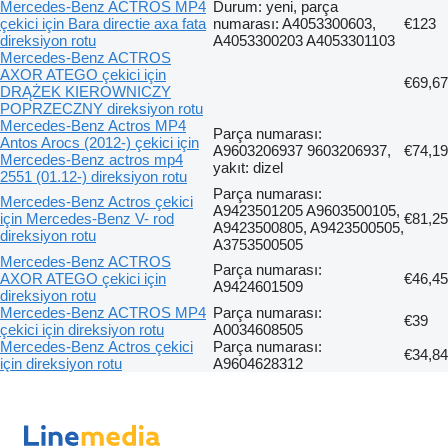
Mercedes-Benz ACTROS MP4
Durum: yeni, parça
çekici için Bara directie axa fata
numarası: A4053300603,
€123
direksiyon rotu
A4053300203 A4053301103
Mercedes-Benz ACTROS
AXOR ATEGO çekici için
€69,67
DRĄŻEK KIEROWNICZY
POPRZECZNY direksiyon rotu
Mercedes-Benz Actros MP4
Parça numarası:
Antos Arocs (2012-) çekici için
A9603206937 9603206937,
€74,19
Mercedes-Benz actros mp4
yakıt: dizel
2551 (01.12-) direksiyon rotu
Parça numarası:
Mercedes-Benz Actros çekici
A9423501205 A9603500105,
için Mercedes-Benz V- rod
€81,25
A9423500805, A9423500505,
direksiyon rotu
A3753500505
Mercedes-Benz ACTROS
Parça numarası:
AXOR ATEGO çekici için
€46,45
A9424601509
direksiyon rotu
Mercedes-Benz ACTROS MP4
Parça numarası:
€39
çekici için direksiyon rotu
A0034608505
Mercedes-Benz Actros çekici
Parça numarası:
€34,84
için direksiyon rotu
A9604628312