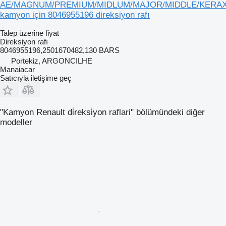
AE/MAGNUM/PREMIUM/MIDLUM/MAJOR/MIDDLE/KERA
kamyon için 8046955196 direksiyon rafı
Talep üzerine fiyat
Direksiyon rafı
8046955196,2501670482,130 BARS
Portekiz, ARGONCILHE
Manaiacar
Satıcıyla iletişime geç
"Kamyon Renault di̇reksi̇yon raflari" bölümündeki diğer
modeller