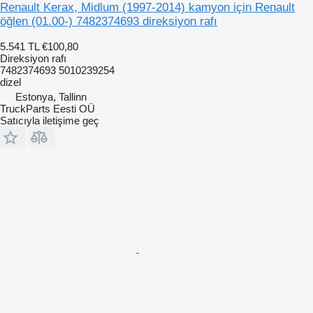
Renault Kerax, Midlum (1997-2014) kamyon için Renault
öğlen (01.00-) 7482374693 direksiyon rafı
5.541 TL
€100,80
Direksiyon rafı
7482374693 5010239254
dizel
Estonya, Tallinn
TruckParts Eesti OÜ
Satıcıyla iletişime geç