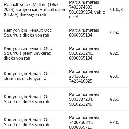
Parça numarası:
Renault Kerax, Midlum (1997-
7482374693
2014) kamyon için Renault öğlen
€100,81
5010239254, yakıt:
(01.00-) direksiyon rafı
dizel
Kamyon için Renault Occ
Parça numarası:
€250
Stuurhuis direksiyon rafı
8066965134
Kamyon için Renault Occ
Parça numarası:
Stuurhuis premium/kerax
5010251246,
€325
direksiyon rafı
8098965134
Parça numarası:
Kamyon için Renault Occ
23416825,
€500
stuurhuis direksiyon rafı
7423416825
Parça numarası:
Kamyon için Renault Occ
5001837204,
€350
Stuurhuis direksiyon rafı
5010251246
Parça numarası:
Kamyon için Renault Occ
7400250341,
€295
Stuurhuis direksiyon rafı
8098955719