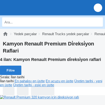
Yedek parçalar
Renault Trucks yedek parçalar
Renaul
Kamyon Renault Premium Di̇reksi̇yon
Raflari
4 ilan:
Kamyon Renault Premium di̇reksi̇yon raflari
Filtre
Sırala
:
İlan tarihi
İlan tarihi
En pahalısı en üstte
En ucuzu en üstte
Üretim tarihi - yeni
en üstte
Üretim tarihi - eski en üstte