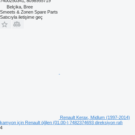
7400250341, 8098955719
Belçika, Bree
Smeets & Zonen Spare Parts
Satıcıyla iletişime geç
Renault Kerax, Midlum (1997-2014)
kamyon için Renault öğlen (01.00-) 7482374693 direksiyon rafı
4