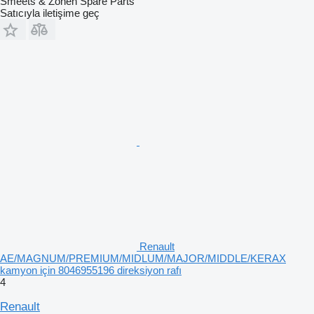
Smeets & Zonen Spare Parts
Satıcıyla iletişime geç
Renault
AE/MAGNUM/PREMIUM/MIDLUM/MAJOR/MIDDLE/KERAX
kamyon için 8046955196 direksiyon rafı
4
Renault