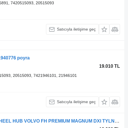
6891, 7420515093, 20515093
Satıcıyla iletişime geç
1940776 poyra
19.010 TL
15093, 20515093, 7421946101, 21946101
Satıcıyla iletişime geç
Renault VOLVO çekici için Renault WHEEL HUB VOLVO FH PREMIUM MAGNUM DXI TYLNA poyra