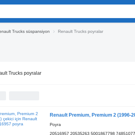
enault Trucks süspansiyon
Renault Trucks poyralar
ult Trucks poyralar
Renault Premium, Premium 2 (1996-20
Poyra
20516957 20535263 5001867798 74851077