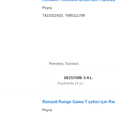
Poyra
7421022433, 7485111789
Romanya, Suceava
DEZSTORE S.R.L.
Autoline'da
14
yıl
Renault Range Gama T çekici için Re
Poyra