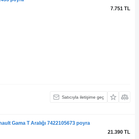
7.751 TL
Satıcıyla iletişime geç
nault Gama T Aralığı 7422105673 poyra
21.390 TL