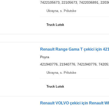
7422105673, 22105673, 7422036891, 2203
Ukrayna, s. Prilutske
Truck Lutsk
Renault Range Gama T çekici için 42
Poyra
421940776, 21940776, 7421940776, 74205
Ukrayna, s. Prilutske
Truck Lutsk