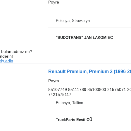
Poyra
Polonya, Strawczyn
"BUDOTRANS" JAN ŁAKOMIEC
ı bulamadınız mı?
önderin!
iş edin
Renault Premium, Premium 2 (1996-20
Poyra
85107749 85111789 85103803 21575071 2
7421575117
Estonya, Tallinn
TruckParts Eesti OÜ