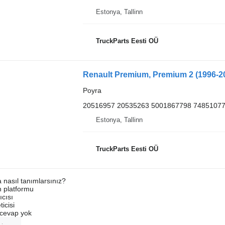
Estonya, Tallinn
TruckParts Eesti OÜ
Renault Premium, Premium 2 (1996-20
Poyra
20516957 20535263 5001867798 74851077
Estonya, Tallinn
TruckParts Eesti OÜ
a nasıl tanımlarsınız?
an platformu
ıcısı
ticisi
u cevap yok