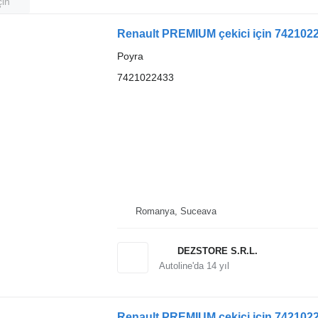
çin
Renault PREMIUM çekici için 742102
Poyra
7421022433
Romanya, Suceava
DEZSTORE S.R.L.
Autoline'da
14
yıl
Renault PREMIUM çekici için 742102