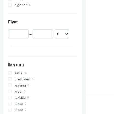
diğerleri
Romanya
İspanya
Ukrayna
Estonya
Fiyat
Hollanda
Polonya
–
Belçika
Litvanya
Danimarka
İlan türü
satış
üreticiden
leasing
kredi
taksitle
takas
takas