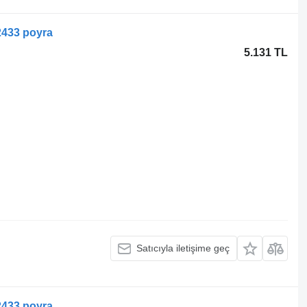
2433 poyra
5.131 TL
Satıcıyla iletişime geç
2433 poyra