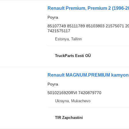
Renault Premium, Premium 2 (1996-20
Poyra
85107749 85111789 85103803 21575071 2
7421575117
Estonya, Tallinn
TruckParts Eesti OÜ
Renault MAGNUM.PREMIUM kamyon iç
Poyra
5010216920RVI 7420879770
Ukrayna, Mukachevo
TIR Zapchastini