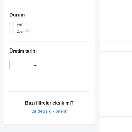
Durum
yeni
2.el
Üretim tarihi
–
Bazı filtreler eksik mi?
Bir değişiklik önerin