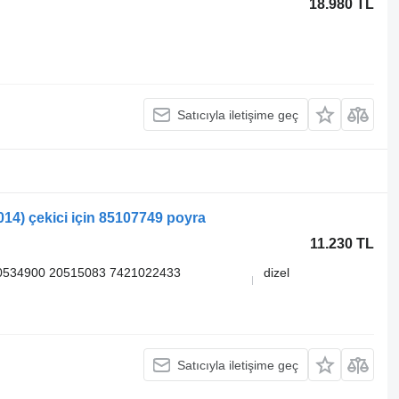
18.980 TL
Satıcıyla iletişime geç
14) çekici için 85107749 poyra
11.230 TL
0534900 20515083 7421022433
dizel
Satıcıyla iletişime geç