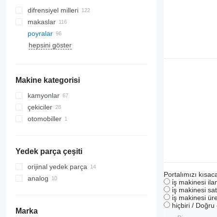
difrensiyel milleri
makaslar
poyralar
hepsini göster
Makine kategorisi
kamyonlar
çekiciler
otomobiller
Yedek parça çeşiti
orijinal yedek parça
Portalımızı kısac
analog
i̇ş makinesi il
i̇ş makinesi sat
i̇ş makinesi üre
hiçbiri / Doğr
Marka