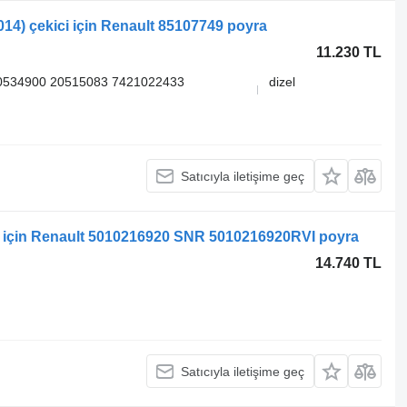
14) çekici için Renault 85107749 poyra
11.230 TL
0534900 20515083 7421022433
dizel
Satıcıyla iletişime geç
in Renault 5010216920 SNR 5010216920RVI poyra
14.740 TL
Satıcıyla iletişime geç