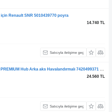
in Renault SNR 5010439770 poyra
14.740 TL
Satıcıyla iletişime geç
Renault PREMIUM çekici için Renault PREMIUM Hub Arka aks Havalandırmalı 7420499371 poyra
24.560 TL
Satıcıyla iletişime geç