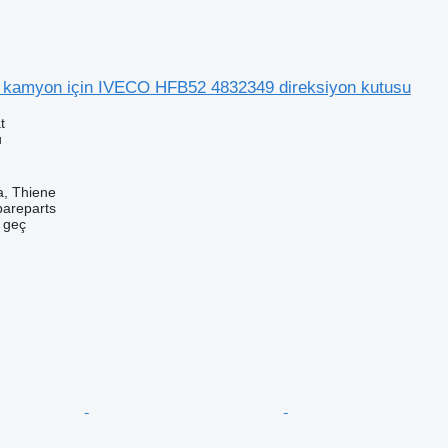
kamyon için IVECO HFB52 4832349 direksiyon kutusu
t
u
a, Thiene
pareparts
e geç