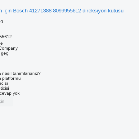
için Bosch 41271388 8099955612 direksiyon kutusu
00
u
55612
le
 Company
e geç
a nasıl tanımlarsınız?
an platformu
ıcısı
ticisi
u cevap yok
çin