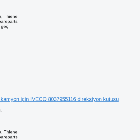
a, Thiene
pareparts
e geç
kamyon için IVECO 8037955116 direksiyon kutusu
t
u
a, Thiene
pareparts