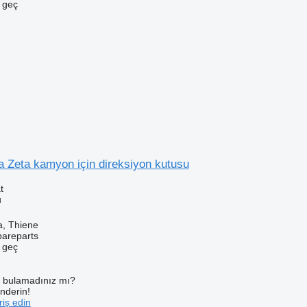
e geç
eta kamyon için direksiyon kutusu
t
u
a, Thiene
pareparts
e geç
ı bulamadınız mı?
önderin!
iş edin