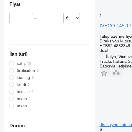
Fiyat
Belçika
Polonya
1
–
Hollanda
IVECO 145-17 
Almanya
Bulgaristan
Talep üzerine fiya
Slovakya
Direksiyon kutus
HFB52 4832349
hepsini göster
dizel
İlan türü
İtalya, Vicenz
Trucks Italiana S
satış
Satıcıyla iletişim
üreticiden
leasing
kredi
taksitle
takas
takas
direksiyon kutusu
Durum
6