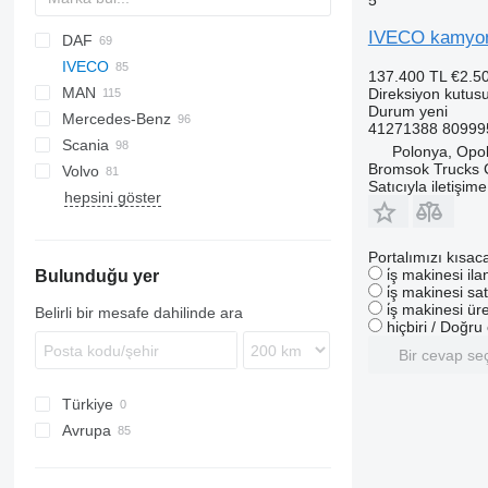
5
IVECO kamyon 
DAF
BM
IVECO
CF
137.400 TL
€2.5
MAN
LF
Daily
ELF
Direksiyon kutus
Durum
yeni
Mercedes-Benz
XF
EuroCargo
NPR
A-series
41271388 80999
Scania
YA
EuroStar
NQR
F90
A-Class
Canter
Canter
Atleon
Magnum
EuroCargo 120
Polonya, Opo
Bromsok Trucks
Volvo
Eurotech
L2000
Actros
Cabstar
Midliner
P-series
Satıcıyla iletişim
hepsini göster
Eurotrakker
LE
Antos
Midlum
R-series
B-series
Magirus
TGA
Arocs
Premium
FE
S-Way
TGL
Atego
T-series
FH
Portalımızı kısac
i̇ş makinesi il
Bulunduğu yer
Stralis
TGM
Axor
FL
i̇ş makinesi sat
Trakker
TGS
LK
FM
i̇ş makinesi üre
Belirli bir mesafe dahilinde ara
hiçbiri / Doğr
TGX
MB
S-Class
Bir cevap se
SK
Türkiye
Unimog
Avrupa
Vario
İtalya
Portekiz