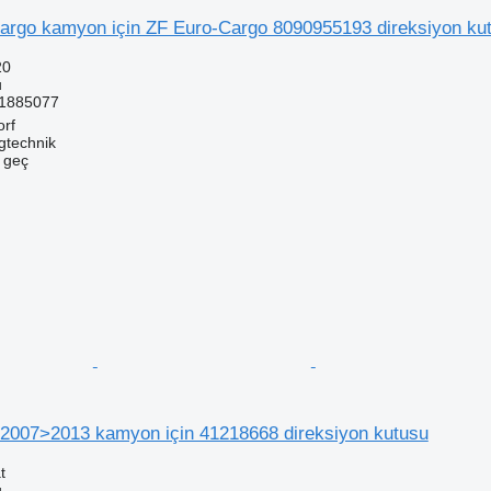
rgo kamyon için ZF Euro-Cargo 8090955193 direksiyon ku
20
u
1885077
orf
gtechnik
e geç
 2007>2013 kamyon için 41218668 direksiyon kutusu
t
u