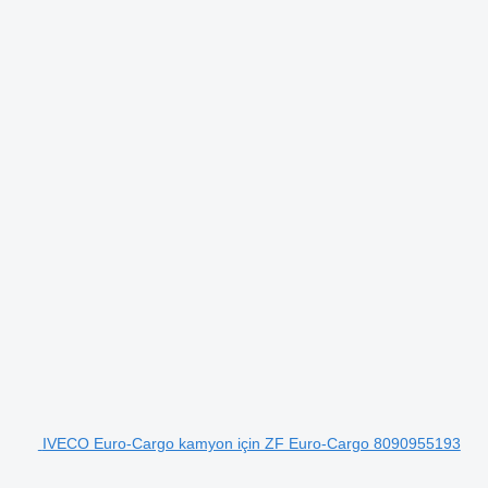
IVECO Euro-Cargo kamyon için ZF Euro-Cargo 8090955193