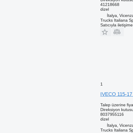
41218668
dizel
İtalya, Vicenz
Trucks Italiana S
Satıcıyla iletişim
1
IVECO 115-17 
Talep üzerine fiya
Direksiyon kutus
8037955116
dizel
İtalya, Vicenz
Trucks Italiana S