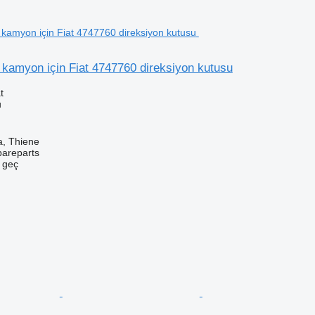
kamyon için Fiat 4747760 direksiyon kutusu
t
u
a, Thiene
pareparts
e geç