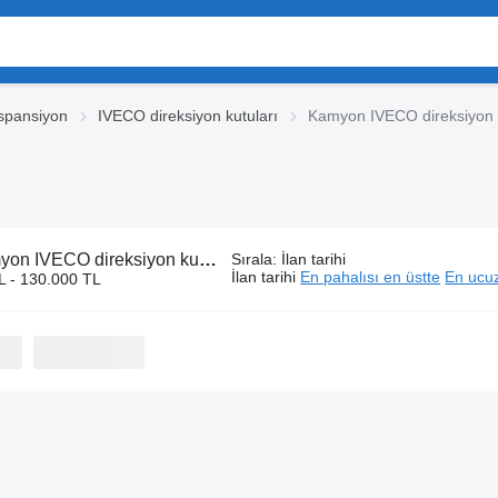
spansiyon
IVECO direksiyon kutuları
Kamyon IVECO direksiyon k
on IVECO direksiyon kutuları
Sırala
:
İlan tarihi
İlan tarihi
En pahalısı en üstte
En ucuz
L - 130.000 TL