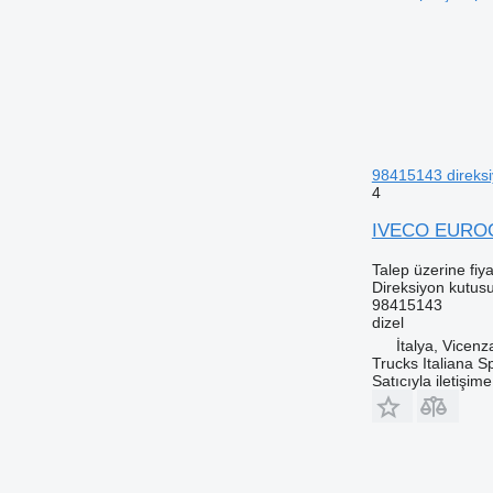
98415143 direksi
4
IVECO EUROCA
Talep üzerine fiya
Direksiyon kutus
98415143
dizel
İtalya, Vicenz
Trucks Italiana S
Satıcıyla iletişim