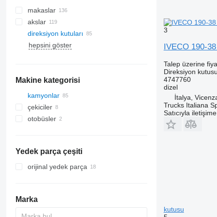
makaslar
akslar
3
direksiyon kutuları
hepsini göster
IVECO 190-38 
Talep üzerine fiya
Direksiyon kutus
4747760
Makine kategorisi
dizel
kamyonlar
İtalya, Vicenz
Trucks Italiana S
çekiciler
Satıcıyla iletişim
otobüsler
Yedek parça çeşiti
orijinal yedek parça
Marka
kutusu