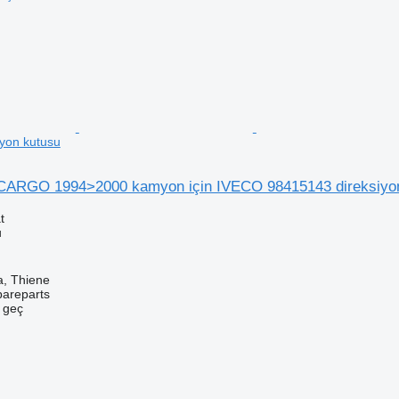
yon kutusu
RGO 1994>2000 kamyon için IVECO 98415143 direksiyon
t
u
a, Thiene
pareparts
e geç