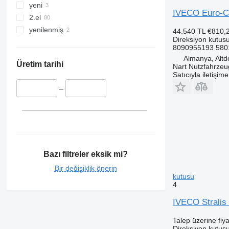
yeni
IVECO Euro-Ca
2.el
yenilenmiş
44.540 TL
€810,
Direksiyon kutus
8090955193 580
Almanya, Altd
Üretim tarihi
Nart Nutzfahrzeu
Satıcıyla iletişim
–
Bazı filtreler eksik mi?
Bir değişiklik önerin
kutusu
4
IVECO Stralis
Talep üzerine fiya
Direksiyon kutus