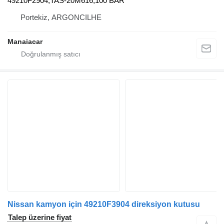
49210F2904,TAS-20M616,100 BAR
Portekiz, ARGONCILHE
Manaiacar
Nissan kamyon için 49210F3904 direksiyon kutusu
Talep üzerine fiyat