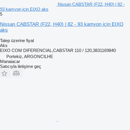
Nissan CABSTAR (F22, H40) | 82 -
93 kamyon için EIXO aks
5
Nissan CABSTAR (F22, H40) | 82 - 93 kamyon için EIXO
aks
Talep üzerine fiyat
Aks
EIXO COM DIFERENCIAL,CABSTAR 110 / 120,3831169840
Portekiz, ARGONCILHE
Manaiacar
Satıcıyla iletişime geç