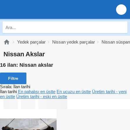
Yedek parçalar
Nissan yedek parçalar
Nissan süspan
Nissan Akslar
16 ilan:
Nissan akslar
Filtre
Sırala
:
İlan tarihi
İlan tarihi
En pahalısı en üstte
En ucuzu en üstte
Üretim tarihi - yeni
en üstte
Üretim tarihi - eski en üstte