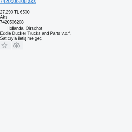
7420506208 aks
27.290 TL
€500
Aks
7420506208
Hollanda, Oirschot
Eddie Ducker Trucks and Parts v.o.f.
Satıcıyla iletişime geç