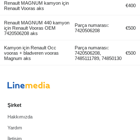
Renault MAGNUM kamyon için
€400
Renault Vooras aks
Renault MAGNUM 440 kamyon
Parça numarası:
için Renault Vooras OEM
€500
7420506208
7420506208 aks
Kamyon için Renault Occ
Parça numarası:
vooras + bladveren vooras
7420506208,
€500
Magnum aks
7485111789, 74850130
Şirket
Hakkımızda
Yardım
İletişim