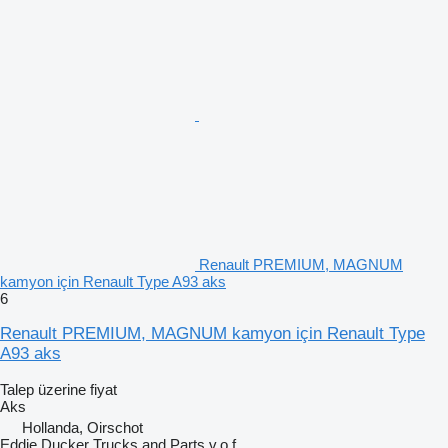
Renault PREMIUM, MAGNUM
kamyon için Renault Type A93 aks
6
Renault PREMIUM, MAGNUM kamyon için Renault Type
A93 aks
Talep üzerine fiyat
Aks
Hollanda, Oirschot
Eddie Ducker Trucks and Parts v.o.f.