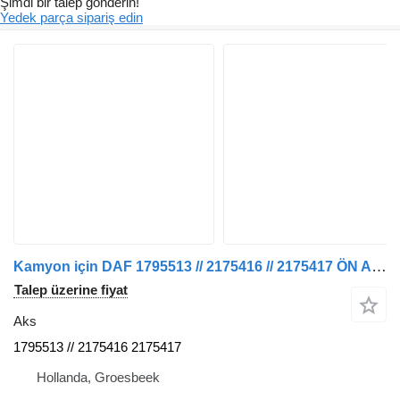
Şimdi bir talep gönderin!
Yedek parça sipariş edin
Kamyon için DAF 1795513 // 2175416 // 2175417 ÖN AKS XF 480 MODEL 2021
Talep üzerine fiyat
Aks
1795513 // 2175416 2175417
Hollanda, Groesbeek