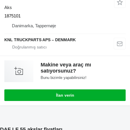
Aks
1875101
Danimarka, Tappernøje
KNL TRUCKPARTS APS – DENMARK
Makine veya araç mı
satıyorsunuz?
Bunu bizimle yapabilirsiniz!
İlan verin
DAF LF 55 akslar fiyatları