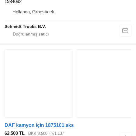
1934092
Hollanda, Groesbeek
Schmidt Trucks B.V.
DAF kamyon için 1875101 aks
62.500 TL
DKK 8.500
≈ €1.137