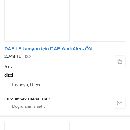
DAF LF kamyon için DAF Yaylı Aks - ÖN
2.748 TL
€50
Aks
dizel
Litvanya, Utena
Euro Impex Utena, UAB