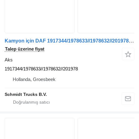
Kamyon için DAF 1917344/1978633//1978632//2019789 N163 MODEL 2021 aks
Talep üzerine fiyat
Aks
1917344/1978633//1978632//201978
Hollanda, Groesbeek
Schmidt Trucks B.V.