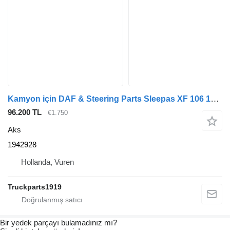
Kamyon için DAF & Steering Parts Sleepas XF 106 1942928 aks
96.200 TL
€1.750
Aks
1942928
Hollanda, Vuren
Truckparts1919
Bir yedek parçayı bulamadınız mı?