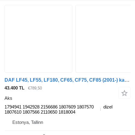
DAF LF45, LF55, LF180, CF65, CF75, CF85 (2001-) kamyon için 1794941 aks
43.400 TL
€789,50
Aks
1794941 1942928 2156686 1807609 1807570
dizel
1807610 1807566 2110650 1818004
Estonya, Tallinn