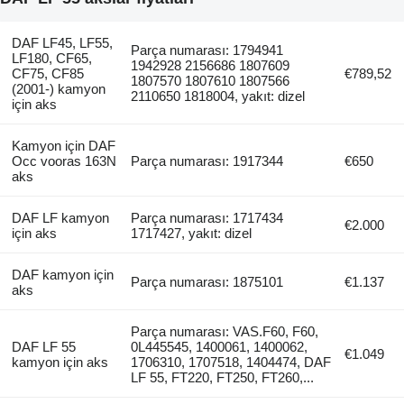
DAF LF45, LF55,
Parça numarası: 1794941
LF180, CF65,
1942928 2156686 1807609
CF75, CF85
€789,52
1807570 1807610 1807566
(2001-) kamyon
2110650 1818004, yakıt: dizel
için aks
Kamyon için DAF
Occ vooras 163N
Parça numarası: 1917344
€650
aks
DAF LF kamyon
Parça numarası: 1717434
€2.000
için aks
1717427, yakıt: dizel
DAF kamyon için
Parça numarası: 1875101
€1.137
aks
Parça numarası: VAS.F60, F60,
DAF LF 55
0L445545, 1400061, 1400062,
€1.049
kamyon için aks
1706310, 1707518, 1404474, DAF
LF 55, FT220, FT250, FT260,...