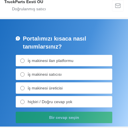
TruckParts Eesti OÜ
Portalımızı kısaca nasıl
tanımlarsınız?
i̇ş makinesi ilan platformu
i̇ş makinesi satıcısı
i̇ş makinesi üreticisi
hiçbiri / Doğru cevap yok
Bir cevap seçin