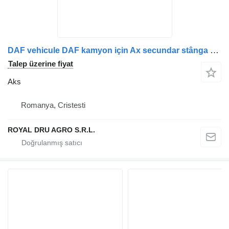
DAF vehicule DAF kamyon için Ax secundar stânga – Tija de cuplu, cod 1274741/2118348 aks
Talep üzerine fiyat
Aks
Romanya, Cristesti
ROYAL DRU AGRO S.R.L.