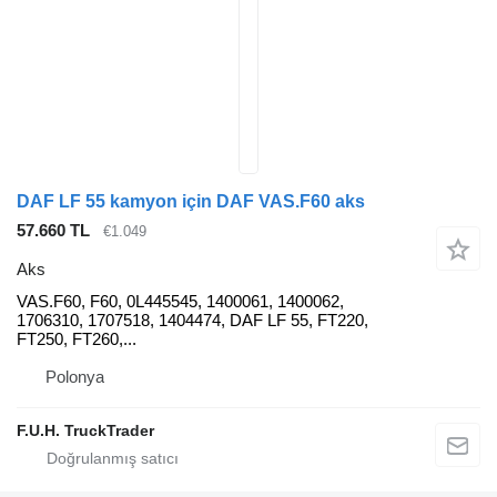
DAF LF 55 kamyon için DAF VAS.F60 aks
57.660 TL
€1.049
Aks
VAS.F60, F60, 0L445545, 1400061, 1400062,
1706310, 1707518, 1404474, DAF LF 55, FT220,
FT250, FT260,...
Polonya
F.U.H. TruckTrader