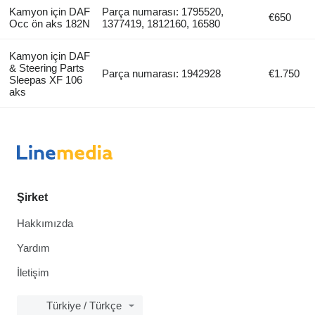
Kamyon için DAF
Parça numarası: 1795520,
€650
Occ ön aks 182N
1377419, 1812160, 16580
Kamyon için DAF
& Steering Parts
Parça numarası: 1942928
€1.750
Sleepas XF 106
aks
Şirket
Hakkımızda
Yardım
İletişim
Türkiye / Türkçe