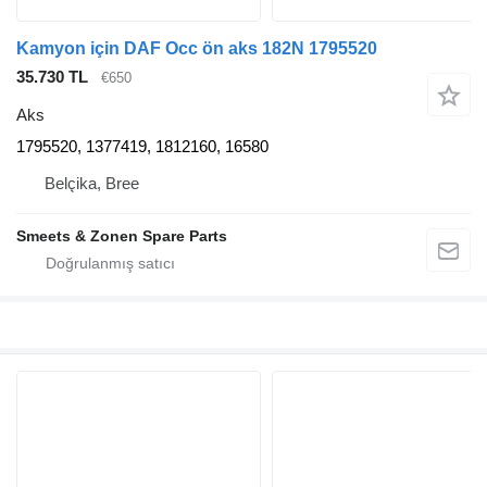
Kamyon için DAF Occ ön aks 182N 1795520
35.730 TL
€650
Aks
1795520, 1377419, 1812160, 16580
Belçika, Bree
Smeets & Zonen Spare Parts