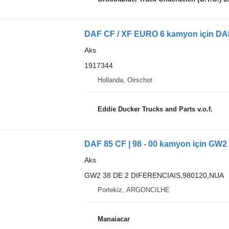
DAF CF / XF EURO 6 kamyon için DA
Aks
1917344
Hollanda, Oirschot
Eddie Ducker Trucks and Parts v.o.f.
DAF 85 CF | 98 - 00 kamyon için GW2
Aks
GW2 38 DE 2 DIFERENCIAIS,980120,NUA
Portekiz, ARGONCILHE
Manaiacar