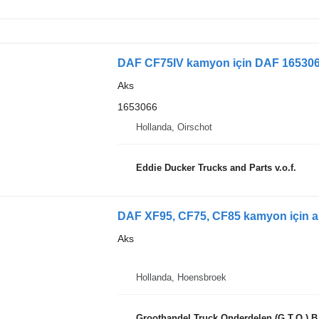
DAF CF75IV kamyon için DAF 1653066
Aks
1653066
Hollanda, Oirschot
Eddie Ducker Trucks and Parts v.o.f.
DAF XF95, CF75, CF85 kamyon için 
Aks
Hollanda, Hoensbroek
Groothandel Truck Onderdelen (G.T.O.) B