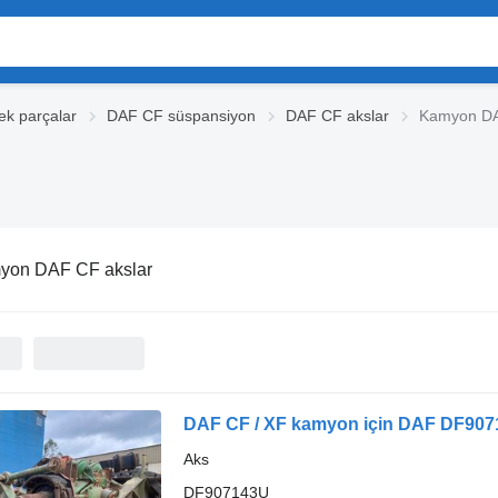
k parçalar
DAF CF süspansiyon
DAF CF akslar
Kamyon DA
yon DAF CF akslar
DAF CF / XF kamyon için DAF DF907
Aks
DF907143U