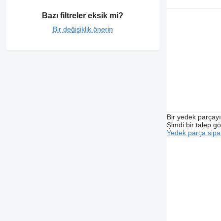
Bazı filtreler eksik mi?
Bir değişiklik önerin
Bir yedek parçay
Şimdi bir talep g
Yedek parça sipar