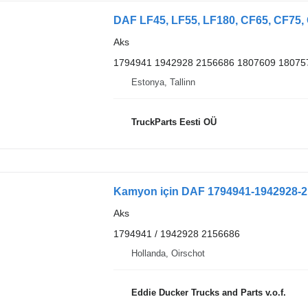
DAF LF45, LF55, LF180, CF65, CF75, 
Aks
1794941 1942928 2156686 1807609 18075
Estonya, Tallinn
TruckParts Eesti OÜ
Kamyon için DAF 1794941-1942928-2
Aks
1794941 / 1942928 2156686
Hollanda, Oirschot
Eddie Ducker Trucks and Parts v.o.f.