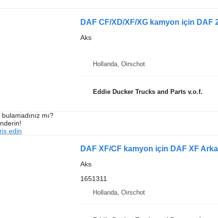
DAF CF/XD/XF/XG kamyon için DAF 2
Aks
Hollanda, Oirschot
Eddie Ducker Trucks and Parts v.o.f.
ı bulamadınız mı?
önderin!
iş edin
DAF XF/CF kamyon için DAF XF Arka A
Aks
1651311
Hollanda, Oirschot