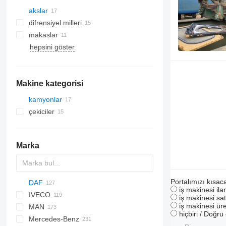
akslar
difrensiyel milleri
makaslar
hepsini göster
Makine kategorisi
kamyonlar
çekiciler
Marka
Portalımızı kısac
DAF
HD
i̇ş makinesi il
IVECO
AS
F-MAX
M series
i̇ş makinesi sat
i̇ş makinesi üre
MAN
CF
Transit
X series
Daily
NPR
LTM
hiçbiri / Doğr
Mercedes-Benz
LF
EuroCargo
A-series
CF 65