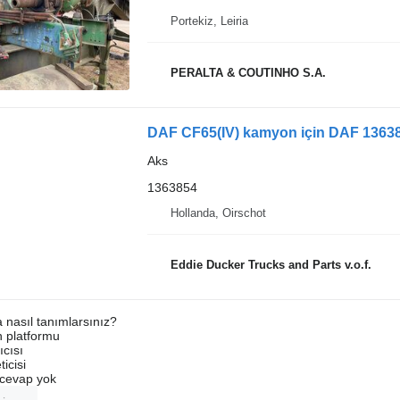
Portekiz, Leiria
PERALTA & COUTINHO S.A.
DAF CF65(IV) kamyon için DAF 1363
Aks
1363854
Hollanda, Oirschot
Eddie Ducker Trucks and Parts v.o.f.
a nasıl tanımlarsınız?
an platformu
ıcısı
ticisi
u cevap yok