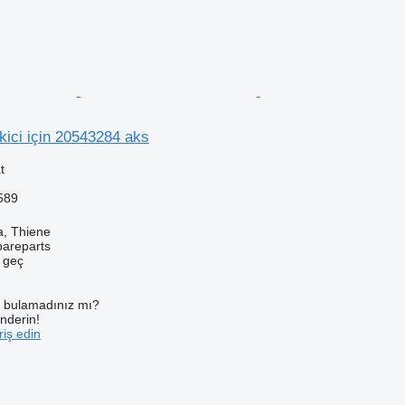
ici için 20543284 aks
t
589
a, Thiene
pareparts
e geç
ı bulamadınız mı?
önderin!
iş edin