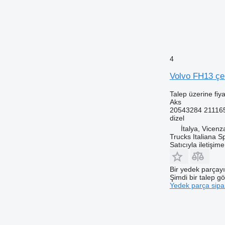
4
Volvo FH13 çek
Talep üzerine fiya
Aks
20543284 21116
dizel
İtalya, Vicenz
Trucks Italiana S
Satıcıyla iletişim
Bir yedek parçay
Şimdi bir talep g
Yedek parça sipar