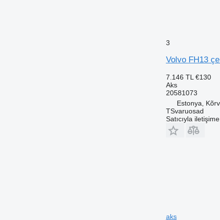
3
Volvo FH13 çek
7.146 TL
€130
Aks
20581073
Estonya, Kõrv
TSvaruosad
Satıcıyla iletişim
aks