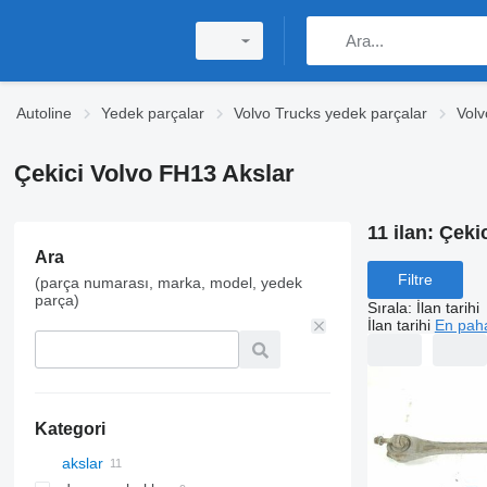
Autoline
Yedek parçalar
Volvo Trucks yedek parçalar
Volv
Çekici Volvo FH13 Akslar
11 ilan:
Çekic
Ara
Filtre
(parça numarası, marka, model, yedek
parça)
Sırala
:
İlan tarihi
İlan tarihi
En paha
Kategori
akslar