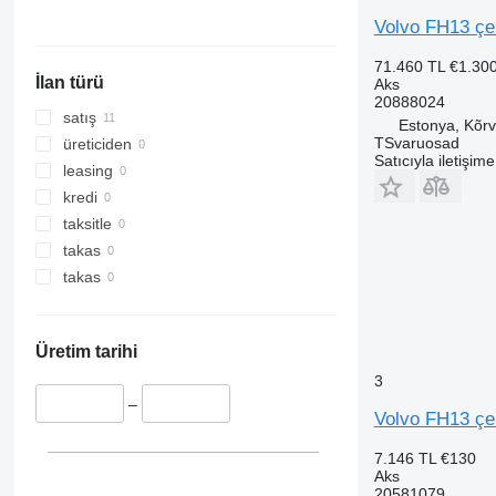
Volvo FH13 çek
71.460 TL
€1.30
İlan türü
Aks
20888024
satış
Estonya, Kõrv
TSvaruosad
üreticiden
Satıcıyla iletişim
leasing
kredi
taksitle
takas
takas
Üretim tarihi
3
–
Volvo FH13 çek
7.146 TL
€130
Aks
20581079