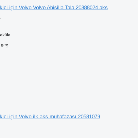
ici için Volvo Volvo Abisilla Tala 20888024 aks
0
eküla
e geç
ici için Volvo ilk aks muhafazası 20581079