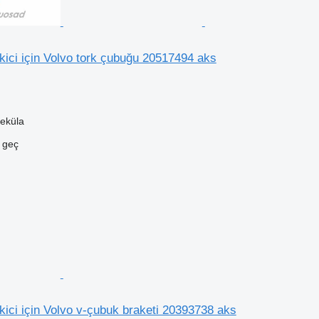
ici için Volvo tork çubuğu 20517494 aks
eküla
e geç
ici için Volvo v-çubuk braketi 20393738 aks