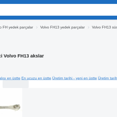
o FH yedek parçalar
Volvo FH13 yedek parçalar
Volvo FH13 sü
i Volvo FH13 akslar
lısı en üstte
En ucuzu en üstte
Üretim tarihi - yeni en üstte
Üretim tarih