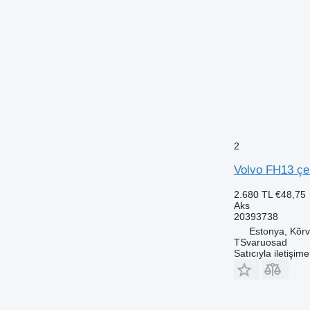
2
Volvo FH13 çek
2.680 TL
€48,75
Aks
20393738
Estonya, Kõrv
TSvaruosad
Satıcıyla iletişim