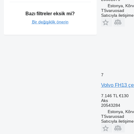
Estonya, Kõrv
TSvaruosad
Bazı filtreler eksik mi?
Satıcıyla iletişim
Bir değişiklik önerin
7
Volvo FH13 çek
7.146 TL
€130
Aks
20543284
Estonya, Kõrv
TSvaruosad
Satıcıyla iletişim