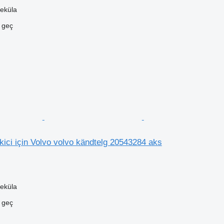
eküla
e geç
ici için Volvo volvo kändtelg 20543284 aks
eküla
e geç