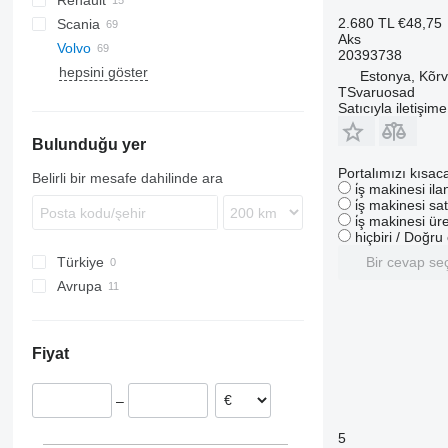
Renault
XF
L2000
A-Class
Atleon
2.680 TL
€48,75
Scania
LE
Actros
Magnum
Aks
Volvo
TGA
Antos
Premium
G-series
20393738
hepsini göster
TGL
Arocs
T-series
P-series
FH
Estonya, Kõrv
TSvaruosad
TGM
Atego
R-series
FL
FH12
Satıcıyla iletişim
TGS
Axor
FM
FH13
FL 280
Bulunduğu yer
TGX
Econic
FMX
FH16
FM7
VNL
FH 440
FM9
FH16 550
Portalımızı kısac
Belirli bir mesafe dahilinde ara
i̇ş makinesi il
FM12
FH16 750
i̇ş makinesi sat
FM 300
i̇ş makinesi üre
hiçbiri / Doğr
Türkiye
Bir cevap se
Avrupa
Estonya
İtalya
Fiyat
–
5