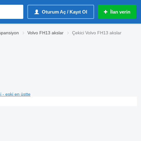
Oturum Aç / Kayıt Ol
İlan verin
spansiyon
Volvo FH13 akslar
Çekici Volvo FH13 akslar
i - eski en üstte