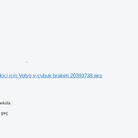
ici için Volvo v-çubuk braketi 20393738 aks
eküla
e geç