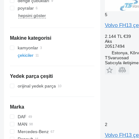
denge çubukları
poyralar
5
hepsini göster
Volvo FH13 çek
2.144 TL
€39
Makine kategorisi
Aks
20517494
kamyonlar
Estonya, Kõrv
çekiciler
TSvaruosad
Satıcıyla iletişim
Yedek parça çeşiti
orijinal yedek parça
Marka
DAF
MAN
CF
Transit
Stralis
2
Mercedes-Benz
LF
Trakker
F90
Volvo FH13 çek