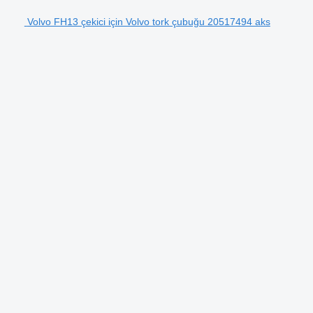
Volvo FH13 çekici için Volvo tork çubuğu 20517494 aks