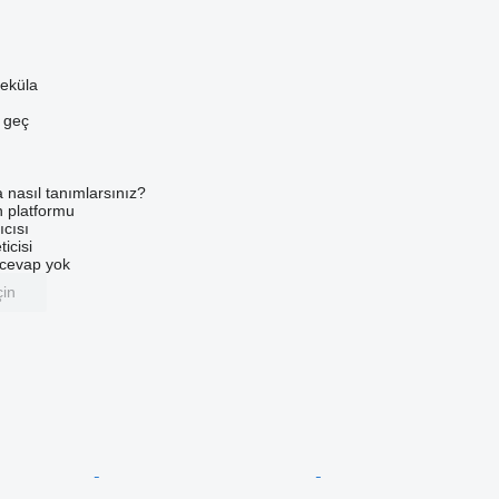
eküla
e geç
a nasıl tanımlarsınız?
an platformu
ıcısı
ticisi
u cevap yok
çin