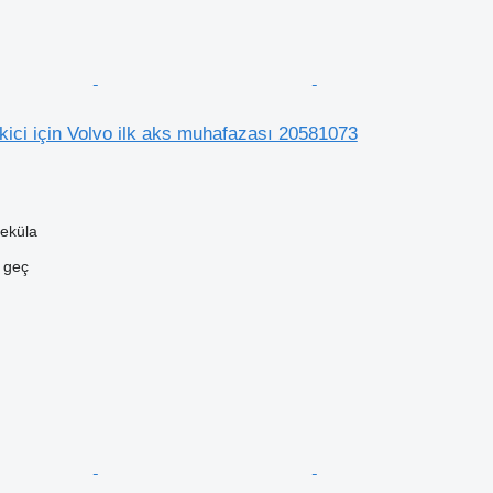
ici için Volvo ilk aks muhafazası 20581073
eküla
e geç