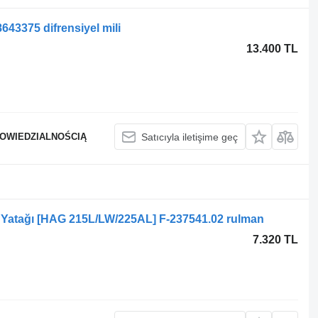
643375 difrensiyel mili
13.400 TL
POWIEDZIALNOŚCIĄ
Satıcıyla iletişime geç
 Yatağı [HAG 215L/LW/225AL] F-237541.02 rulman
7.320 TL