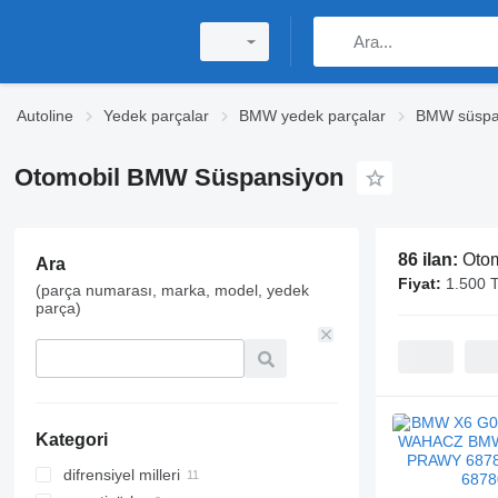
Autoline
Yedek parçalar
BMW yedek parçalar
BMW süspa
Otomobil BMW Süspansiyon
86 ilan:
Oto
Ara
Fiyat:
1.500 T
(parça numarası, marka, model, yedek
parça)
Kategori
difrensiyel milleri