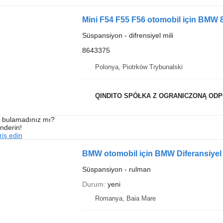
Mini F54 F55 F56 otomobil için BMW 8
Süspansiyon - difrensiyel mili
8643375
Polonya, Piotrków Trybunalski
QINDITO SPÓŁKA Z OGRANICZONĄ OD
ı bulamadınız mı?
önderin!
iş edin
BMW otomobil için BMW Diferansiyel
Süspansiyon - rulman
Durum
yeni
Romanya, Baia Mare