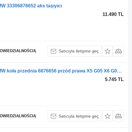
W 33306876652 aks taşıyıcı
11.490 TL
POWIEDZIALNOŚCIĄ
Satıcıyla iletişime geç
BMW X6 G06 X5 G05 otomobil için BMW koła przednia 6876656 przód prawa X5 G05 X6 G06 31216876656 aks taşıyıcı
5.745 TL
POWIEDZIALNOŚCIĄ
Satıcıyla iletişime geç