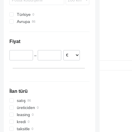
Touareg
X7
Touran
Türkiye
Transporter
Avrupa
Polonya
Romanya
Fiyat
Fransa
Slovakya
–
Portekiz
Litvanya
İlan türü
satış
üreticiden
leasing
kredi
taksitle