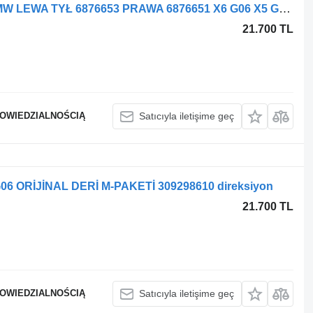
BMW X6 G06 X5 G05 otomobil için BMW LEWA TYŁ 6876653 PRAWA 6876651 X6 G06 X5 G05 6876653 6876651 aks taşıyıcı
21.700 TL
POWIEDZIALNOŚCIĄ
Satıcıyla iletişime geç
06 ORİJİNAL DERİ M-PAKETİ 309298610 direksiyon
21.700 TL
POWIEDZIALNOŚCIĄ
Satıcıyla iletişime geç