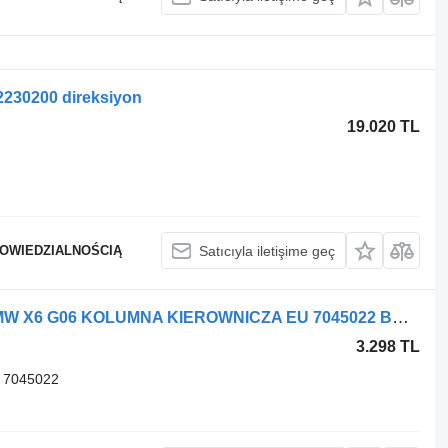
2230200 direksiyon
19.020 TL
POWIEDZIALNOŚCIĄ
Satıcıyla iletişime geç
BMW X5 G05 X6 G06 otomobil için BMW X6 G06 KOLUMNA KIEROWNICZA EU 7045022 BMW direksiyon kolunu
3.298 TL
 7045022