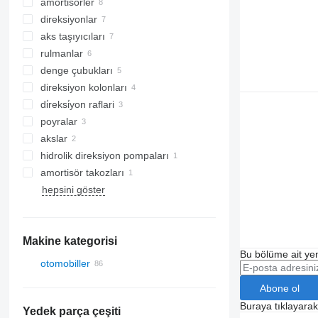
amortisörler
direksiyonlar
aks taşıyıcıları
rulmanlar
denge çubukları
direksiyon kolonları
di̇reksi̇yon raflari
poyralar
akslar
hidrolik direksiyon pompaları
amortisör takozları
hepsini göster
Makine kategorisi
Bu bölüme ait yen
otomobiller
Abone ol
Buraya tıklayara
Yedek parça çeşiti