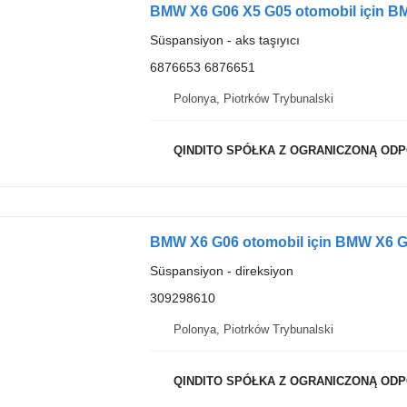
Süspansiyon - aks taşıyıcı
6876653 6876651
Polonya, Piotrków Trybunalski
QINDITO SPÓŁKA Z OGRANICZONĄ OD
BMW X6 G06 otomobil için BMW X6 G
Süspansiyon - direksiyon
309298610
Polonya, Piotrków Trybunalski
QINDITO SPÓŁKA Z OGRANICZONĄ OD