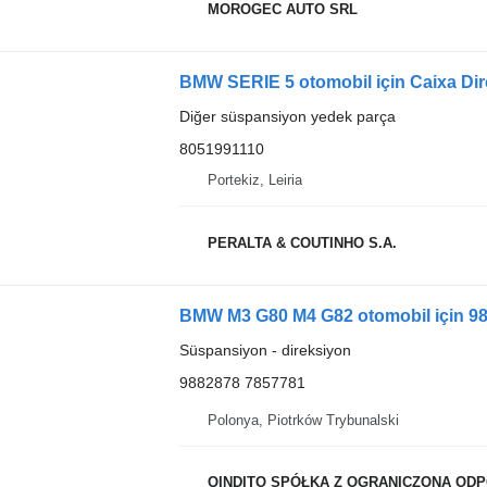
MOROGEC AUTO SRL
BMW SERIE 5 otomobil için Caixa Di
Diğer süspansiyon yedek parça
8051991110
Portekiz, Leiria
PERALTA & COUTINHO S.A.
BMW M3 G80 M4 G82 otomobil için 98
Süspansiyon - direksiyon
9882878 7857781
Polonya, Piotrków Trybunalski
QINDITO SPÓŁKA Z OGRANICZONĄ OD