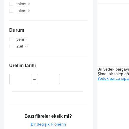
takas
takas
Durum
yeni
2.el
Üretim tarihi
Bir yedek parçay
Şimdi bir talep g
Yedek parça sipar
–
Bazı filtreler eksik mi?
Bir değişiklik önerin