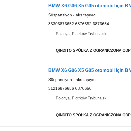
BMW X6 G06 X5 G05 otomobil için BM
Süspansiyon - aks taşıyıcı
33306876652 6876652 6876654
Polonya, Piotrków Trybunalski
QINDITO SPÓŁKA Z OGRANICZONĄ OD
Süspansiyon - aks taşıyıcı
31216876656 6876656
Polonya, Piotrków Trybunalski
QINDITO SPÓŁKA Z OGRANICZONĄ OD