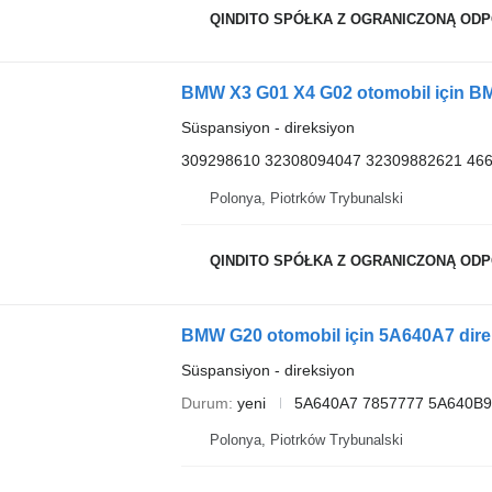
QINDITO SPÓŁKA Z OGRANICZONĄ OD
BMW X3 G01 X4 G02 otomobil için B
Süspansiyon - direksiyon
309298610 32308094047 32309882621 46
Polonya, Piotrków Trybunalski
QINDITO SPÓŁKA Z OGRANICZONĄ OD
BMW G20 otomobil için 5A640A7 dire
Süspansiyon - direksiyon
Durum
yeni
5A640A7 7857777 5A640B9
Polonya, Piotrków Trybunalski