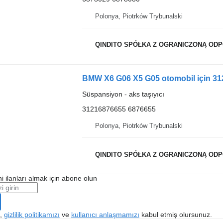
Polonya, Piotrków Trybunalski
QINDITO SPÓŁKA Z OGRANICZONĄ OD
BMW X6 G06 X5 G05 otomobil için 312
Süspansiyon - aks taşıyıcı
31216876655 6876655
Polonya, Piotrków Trybunalski
QINDITO SPÓŁKA Z OGRANICZONĄ OD
i ilanları almak için abone olun
k,
gizlilik politikamızı
ve
kullanıcı anlaşmamızı
kabul etmiş olursunuz.