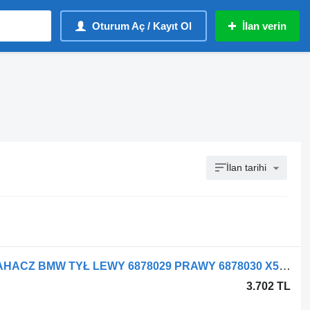
Oturum Aç / Kayıt Ol
İlan verin
İlan tarihi
BMW X6 G06 X5 G05 otomobil için WAHACZ BMW TYŁ LEWY 6878029 PRAWY 6878030 X5 G05 X6 G06 6878029 6878030
3.702 TL