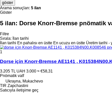
göster
Arama sonuçları:
5 ilan
Göster
5 ilan:
Dorse Knorr-Bremse pnömatik va
Filtre
Sırala
:
İlan tarihi
İlan tarihi
En pahalısı en üstte
En ucuzu en üstte
Üretim tarihi -
1
Dorse için Knorr-Bremse AE1141 , K015384N00.K
3.205 TL
UAH 3.000
≈ €58,31
Pnömatik valf
Ukrayna, Mukachevo
TIR Zapchastini
Satıcıyla iletişime geç