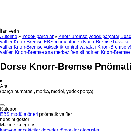
İlan verin
Autoline
»
Yedek parçalar
»
Knorr-Bremse yedek parçalar
Bosc
valfler
Knorr-Bremse EBS modülatörleri
Knorr-Bremse hava kur
valfler
Knorr-Bremse yükseklik kontrol vanaları
Knorr-Bremse yö
valfleri
Knorr-Bremse ana merkez fren silindirleri
Knorr-Bremse d
Dorse Knorr-Bremse Pnömatik
Ara
(parça numarası, marka, model, yedek parça)
Kategori
EBS modülatörleri
pnömatik valfler
hepsini göster
Makine kategorisi
kamyonlar
çekiciler
dorseler
römorklar
otobüsler