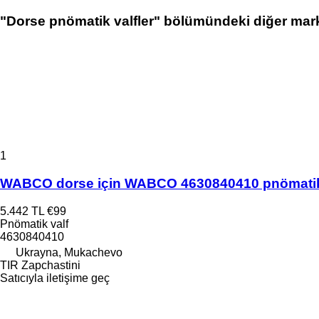
"Dorse pnömatik valfler" bölümündeki diğer mar
1
WABCO dorse için WABCO 4630840410 pnömatik
5.442 TL
€99
Pnömatik valf
4630840410
Ukrayna, Mukachevo
TIR Zapchastini
Satıcıyla iletişime geç