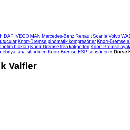
h
DAF
IVECO
MAN
Mercedes-Benz
Renault
Scania
Volvo
WA
utucular
Knorr-Bremse pinömatik kompresörler
Knorr-Bremse a
netim blokları
Knorr-Bremse fren kaliperleri
Knorr-Bremse ayak f
ebriyaj ana silindirleri
Knorr-Bremse ESP sensörleri
»
Dorse 
 Valfler