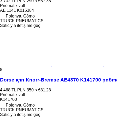
3.702 TL
PLN 290
≈ €67,35
Pnömatik valf
AE 1141 K015384
Polonya, Górno
TRUCK PNEUMATICS
Satıcıyla iletişime geç
8
Dorse için Knorr-Bremse AE4370 K141700 pnömat
4.468 TL
PLN 350
≈ €81,28
Pnömatik valf
K141700
Polonya, Górno
TRUCK PNEUMATICS
Satıcıyla iletişime geç