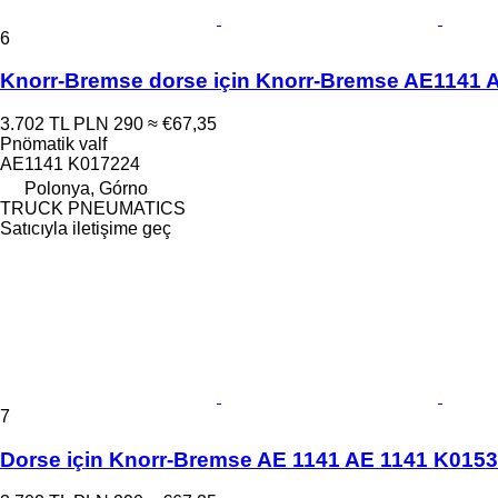
6
Knorr-Bremse dorse için Knorr-Bremse AE1141 
3.702 TL
PLN 290
≈ €67,35
Pnömatik valf
AE1141 K017224
Polonya, Górno
TRUCK PNEUMATICS
Satıcıyla iletişime geç
7
Dorse için Knorr-Bremse AE 1141 AE 1141 K0153