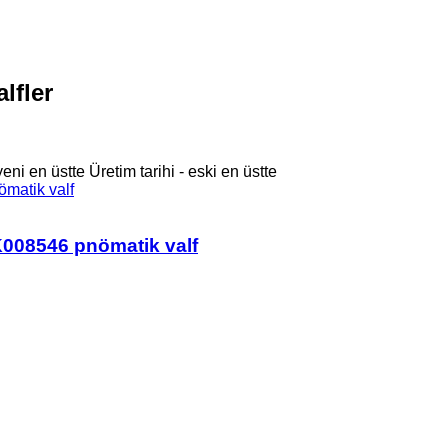
lfler
 yeni en üstte
Üretim tarihi - eski en üstte
008546 pnömatik valf