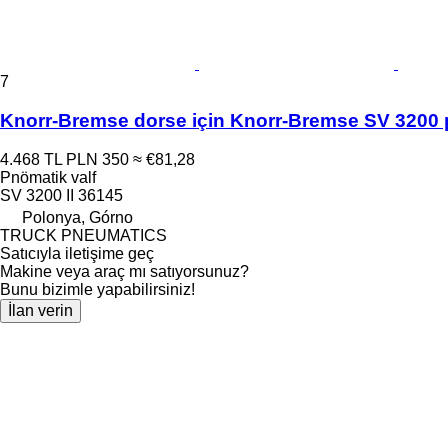
7
Knorr-Bremse dorse için Knorr-Bremse SV 3200 
4.468 TL
PLN 350
≈ €81,28
Pnömatik valf
SV 3200 II 36145
Polonya, Górno
TRUCK PNEUMATICS
Satıcıyla iletişime geç
Makine veya araç mı satıyorsunuz?
Bunu bizimle yapabilirsiniz!
İlan verin