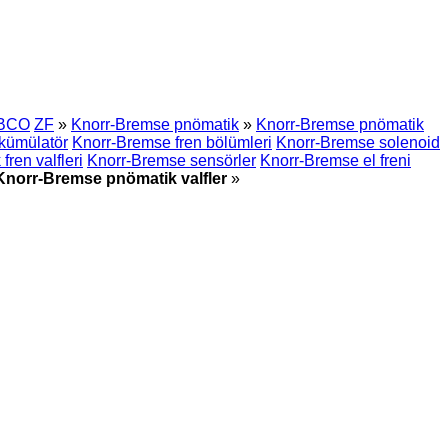
BCO
ZF
»
Knorr-Bremse pnömatik
»
Knorr-Bremse pnömatik
kümülatör
Knorr-Bremse fren bölümleri
Knorr-Bremse solenoid
ren valfleri
Knorr-Bremse sensörler
Knorr-Bremse el freni
Knorr-Bremse pnömatik valfler
»