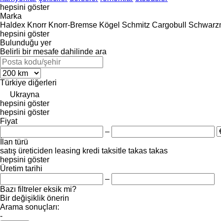
hepsini göster
Marka
Haldex
Knorr
Knorr-Bremse
Kögel
Schmitz Cargobull
Schwarzm
hepsini göster
Bulunduğu yer
Belirli bir mesafe dahilinde ara
Türkiye
diğerleri
Ukrayna
hepsini göster
hepsini göster
Fiyat
–
İlan türü
satış
üreticiden
leasing
kredi
taksitle
takas
takas
hepsini göster
Üretim tarihi
–
Bazı filtreler eksik mi?
Bir değişiklik önerin
Arama sonuçları:
-