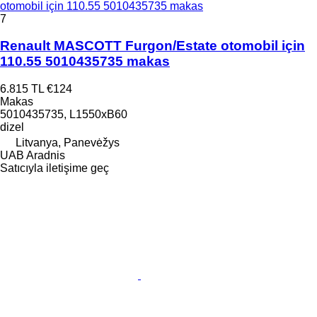
otomobil için 110.55 5010435735 makas
7
Renault MASCOTT Furgon/Estate otomobil için
110.55 5010435735 makas
6.815 TL
€124
Makas
5010435735, L1550xB60
dizel
Litvanya, Panevėžys
UAB Aradnis
Satıcıyla iletişime geç