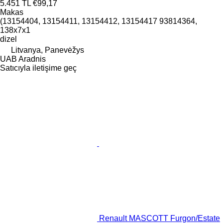
5.451 TL
€99,17
Makas
(13154404, 13154411, 13154412, 13154417 93814364,
138x7x1
dizel
Litvanya, Panevėžys
UAB Aradnis
Satıcıyla iletişime geç
Renault MASCOTT Furgon/Estate