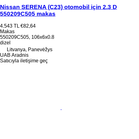
Nissan SERENA (C23) otomobil için 2.3 D
550209C505 makas
4.543 TL
€82,64
Makas
550209C505, 106x6x0.8
dizel
Litvanya, Panevėžys
UAB Aradnis
Satıcıyla iletişime geç