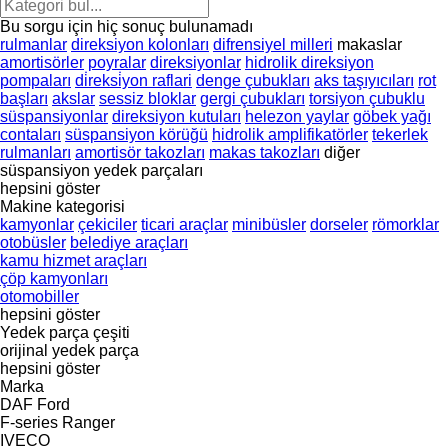
Bu sorgu için hiç sonuç bulunamadı
rulmanlar
direksiyon kolonları
difrensiyel milleri
makaslar
amortisörler
poyralar
direksiyonlar
hidrolik direksiyon
pompaları
di̇reksi̇yon raflari
denge çubukları
aks taşıyıcıları
rot
başları
akslar
sessiz bloklar
gergi çubukları
torsiyon çubuklu
süspansiyonlar
direksiyon kutuları
helezon yaylar
göbek yağı
contaları
süspansiyon körüğü
hidrolik amplifikatörler
tekerlek
rulmanları
amortisör takozları
makas takozları
diğer
süspansiyon yedek parçaları
hepsini göster
Makine kategorisi
kamyonlar
çekiciler
ticari araçlar
minibüsler
dorseler
römorklar
otobüsler
belediye araçları
kamu hizmet araçları
çöp kamyonları
otomobiller
hepsini göster
Yedek parça çeşiti
orijinal yedek parça
hepsini göster
Marka
DAF
Ford
F-series
Ranger
IVECO