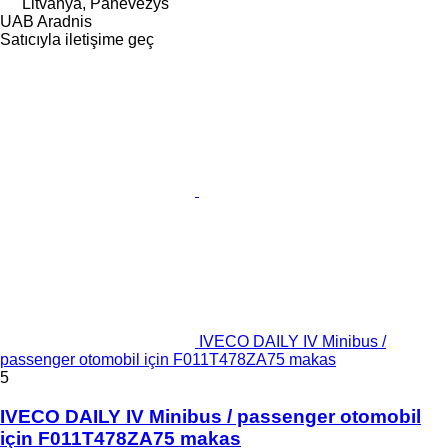
Litvanya, Panevėžys
UAB Aradnis
Satıcıyla iletişime geç
IVECO DAILY IV Minibus /
passenger otomobil için F011T478ZA75 makas
5
IVECO DAILY IV Minibus / passenger otomobil
için F011T478ZA75 makas