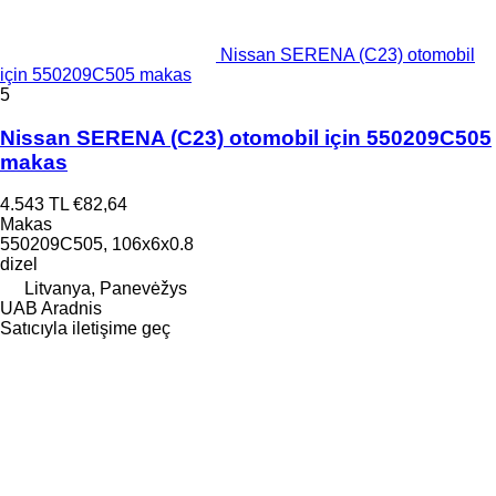
Nissan SERENA (C23) otomobil
için 550209C505 makas
5
Nissan SERENA (C23) otomobil için 550209C505
makas
4.543 TL
€82,64
Makas
550209C505, 106x6x0.8
dizel
Litvanya, Panevėžys
UAB Aradnis
Satıcıyla iletişime geç