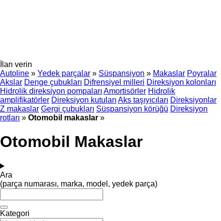
İlan verin
Autoline
»
Yedek parçalar
»
Süspansiyon
»
Makaslar
Poyralar
Akslar
Denge çubukları
Difrensiyel milleri
Direksiyon kolonları
Hidrolik direksiyon pompaları
Amortisörler
Hidrolik
amplifikatörler
Direksiyon kutuları
Aks taşıyıcıları
Direksiyonlar
Z makaslar
Gergi çubukları
Süspansiyon körüğü
Direksiyon
rotları
»
Otomobil makaslar
»
Otomobil Makaslar
Ara
(parça numarası, marka, model, yedek parça)
Kategori