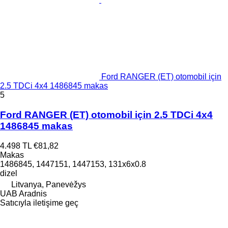
Ford RANGER (ET) otomobil için
2.5 TDCi 4x4 1486845 makas
5
Ford RANGER (ET) otomobil için 2.5 TDCi 4x4
1486845 makas
4.498 TL
€81,82
Makas
1486845, 1447151, 1447153, 131x6x0.8
dizel
Litvanya, Panevėžys
UAB Aradnis
Satıcıyla iletişime geç