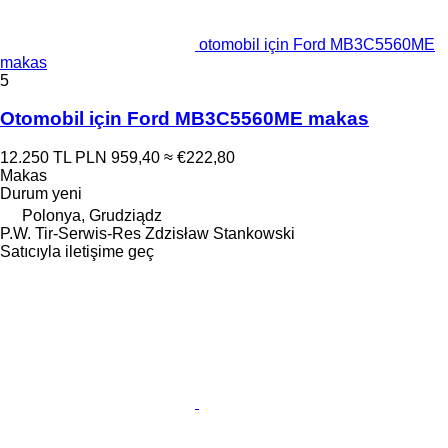
otomobil için Ford MB3C5560ME
makas
5
Otomobil için Ford MB3C5560ME makas
12.250 TL
PLN 959,40
≈ €222,80
Makas
Durum
yeni
Polonya, Grudziądz
P.W. Tir-Serwis-Res Zdzisław Stankowski
Satıcıyla iletişime geç