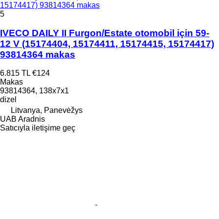
15174417) 93814364 makas
5
IVECO DAILY II Furgon/Estate otomobil için 59-
12 V (15174404, 15174411, 15174415, 15174417)
93814364 makas
6.815 TL
€124
Makas
93814364, 138x7x1
dizel
Litvanya, Panevėžys
UAB Aradnis
Satıcıyla iletişime geç