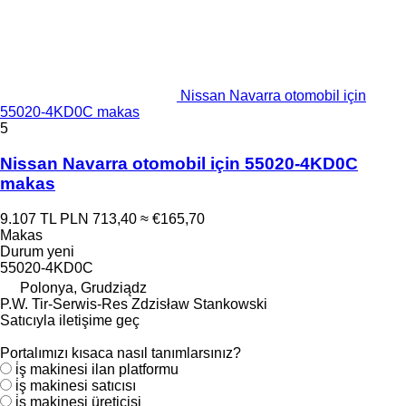
Nissan Navarra otomobil için
55020-4KD0C makas
5
Nissan Navarra otomobil için 55020-4KD0C
makas
9.107 TL
PLN 713,40
≈ €165,70
Makas
Durum
yeni
55020-4KD0C
Polonya, Grudziądz
P.W. Tir-Serwis-Res Zdzisław Stankowski
Satıcıyla iletişime geç
Portalımızı kısaca nasıl tanımlarsınız?
i̇ş makinesi ilan platformu
i̇ş makinesi satıcısı
i̇ş makinesi üreticisi