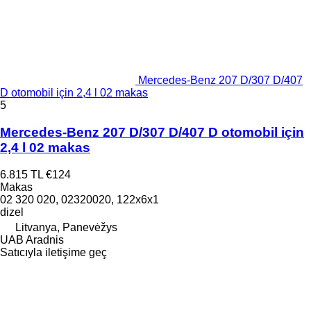
Mercedes-Benz 207 D/307 D/407
D otomobil için 2,4 l 02 makas
5
Mercedes-Benz 207 D/307 D/407 D otomobil için
2,4 l 02 makas
6.815 TL
€124
Makas
02 320 020, 02320020, 122x6x1
dizel
Litvanya, Panevėžys
UAB Aradnis
Satıcıyla iletişime geç