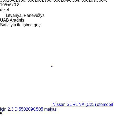
55020-8Z900, 550208Z900, 55020-9C504, 550209C504,
105x6x0.8
dizel
Litvanya, Panevėžys
UAB Aradnis
Satıcıyla iletişime geç
Nissan SERENA (C23) otomobil
için 2.3 D 550209C505 makas
5