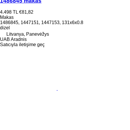
1486845 makas
4.498 TL
€81,82
Makas
1486845, 1447151, 1447153, 131x6x0.8
dizel
Litvanya, Panevėžys
UAB Aradnis
Satıcıyla iletişime geç