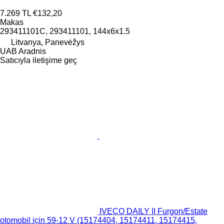
7.269 TL
€132,20
Makas
293411101C, 293411101, 144x6x1.5
Litvanya, Panevėžys
UAB Aradnis
Satıcıyla iletişime geç
IVECO DAILY II Furgon/Estate
otomobil için 59-12 V (15174404, 15174411, 15174415,