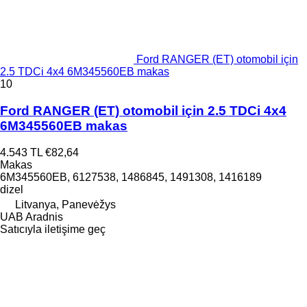
Ford RANGER (ET) otomobil için
2.5 TDCi 4x4 6M345560EB makas
10
Ford RANGER (ET) otomobil için 2.5 TDCi 4x4
6M345560EB makas
4.543 TL
€82,64
Makas
6M345560EB, 6127538, 1486845, 1491308, 1416189
dizel
Litvanya, Panevėžys
UAB Aradnis
Satıcıyla iletişime geç